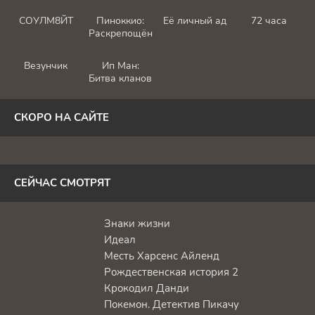
СОУЛМ8ЙТ
Пиноккио:
Её личный ад
72 часа
Раскрепощённый
Везунчик
Ип Ман:
Битва кланов
СКОРО НА САЙТЕ
СЕЙЧАС СМОТРЯТ
Знаки жизни
Идеал
Месть Харсенс Айленд
Рождественская история 2
Крокодил Данди
Покемон. Детектив Пикачу