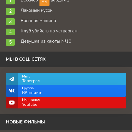
5.9
Лакомый кусок
Военная машина
Клуб убийств по четвергам
Девушка из каюты №10
МЫ В СОЦ. СЕТЯХ
Мы в
Телеграм
Группа
ВКонтакте
Наш канал
Youtube
НОВЫЕ ФИЛЬМЫ