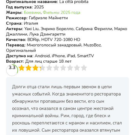
Оригинальное название
:
La città proibita
Год выпуска
:
2025
Жанры
:
Боевики
,
Фильмы 2025 года
Режиссер
:
Габриэле Майнетти
Страна
:
Италия
Актеры
:
Yaxi Liu, Энрико Борелло, Сабрина Ферилли, Марко
Джаллини, Лука Дзингаретти
Качество
:
BDRip, HDTV 720-1080 HD
Перевод
:
Многоголосый закадровый, MuzoBoz,
Оригинальный
Доступно на
:
Android, iPhone, iPad, SmartTV
Возраст
:
Для лиц старше 18 лет
3
3.3
4
5
6
7
8
9
10
Долги отца стали лишь первым звеном в цепи
ужасных событий. Когда знаменитого ресторатора
обнаружили пропавшим без вести, его сын
осознал, что оказался в самом центре жестокой
криминальной войны. Рим, город, где блеск и
роскошь переплетаются с мраком и насилием, стал
их ловушкой. Сын ресторатора оказался втянутым