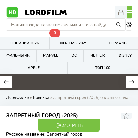
LORDFILM
0
НОВИНКИ 2026
ФИЛЬМЫ 2025
СЕРИАЛЫ
ФИЛЬМЫ 4К
MARVEL
DC
NETFLIX
DISNEY
APPLE
ТОП 100
6.9
1
4.8
ЛордФильм
»
Боевики
» Запретный город (2025) онлайн бесплатно на LordFilm
5.87
6.9
ЗАПРЕТНЫЙ ГОРОД (2025)
СМОТРЕТЬ
BDRip, HDTV
Русское название
:
Запретный город