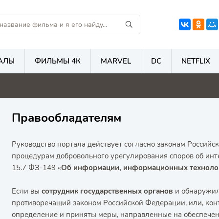
АЛЫ
ФИЛЬМЫ 4К
MARVEL
DC
NETFLIX
0
4.7
5.6
5
Правообладателям
Руководство портала действует согласно законам Россий
процедурам добровольного урегулирования споров об инте
15.7 ФЗ-149 «
Об информации, информационных технолог
Если вы
сотрудник государственных органов
и обнаружили
противоречащий законом Российской Федерации, или, конт
определение и приняты меры, направленные на обеспечени