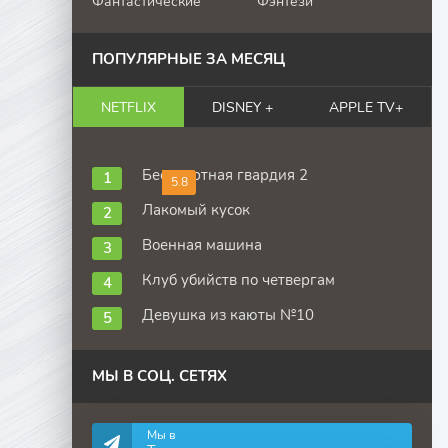
Фантастические
Фэнтези
ПОПУЛЯРНЫЕ ЗА МЕСЯЦ
NETFLIX
DISNEY +
APPLE TV+
Бессмертная гвардия 2
5.8
Лакомый кусок
Военная машина
Клуб убийств по четвергам
Девушка из каюты №10
МЫ В СОЦ. СЕТЯХ
Мы в