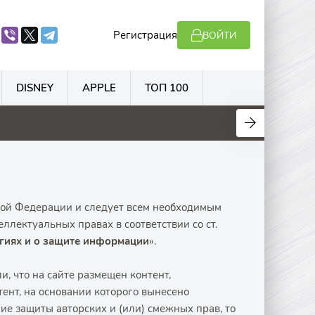
Регистрация
ВОЙТИ
DISNEY
APPLE
ТОП 100
.2
4.5
5.6
7
ской Федерации и следует всем необходимым
ллектуальных правах в соответствии со ст.
иях и о защите информации
».
, что на сайте размещен контент,
ент, на основании которого вынесено
е защиты авторских и (или) смежных прав, то