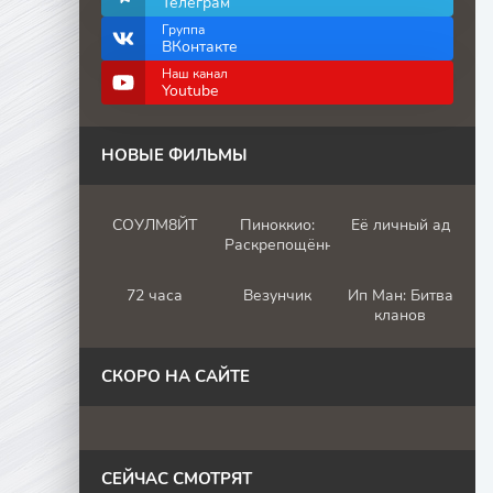
Телеграм
Группа
ВКонтакте
Наш канал
Youtube
НОВЫЕ ФИЛЬМЫ
СОУЛМ8ЙТ
Пиноккио:
Её личный ад
Раскрепощённый
72 часа
Везунчик
Ип Ман: Битва
кланов
СКОРО НА САЙТЕ
СЕЙЧАС СМОТРЯТ