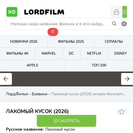
LORDFILM
0
НОВИНКИ 2026
ФИЛЬМЫ 2025
СЕРИАЛЫ
ФИЛЬМЫ 4К
MARVEL
DC
NETFLIX
DISNEY
APPLE
ТОП 100
5.7
4.8
7.5
ЛордФильм
»
Боевики
» Лакомый кусок (2026) онлайн бесплатно на LordFilm
6.57
6.9
ЛАКОМЫЙ КУСОК (2026)
СМОТРЕТЬ
WEB-DL
Русское название
:
Лакомый кусок