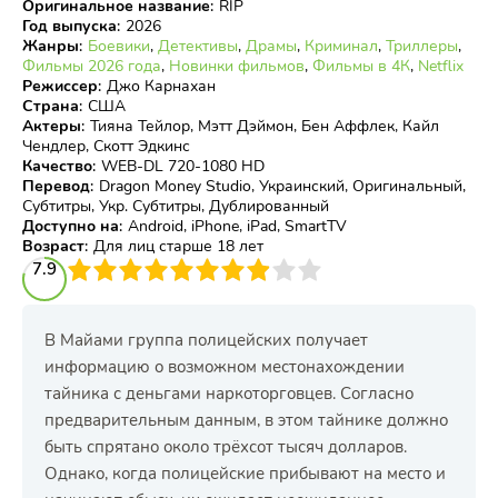
Оригинальное название
:
RIP
Год выпуска
:
2026
Жанры
:
Боевики
,
Детективы
,
Драмы
,
Криминал
,
Триллеры
,
Фильмы 2026 года
,
Новинки фильмов
,
Фильмы в 4К
,
Netflix
Режиссер
:
Джо Карнахан
Страна
:
США
Актеры
:
Тияна Тейлор, Мэтт Дэймон, Бен Аффлек, Кайл
Чендлер, Скотт Эдкинс
Качество
:
WEB-DL 720-1080 HD
Перевод
:
Dragon Money Studio, Украинский, Оригинальный,
Субтитры, Укр. Субтитры, Дублированный
Доступно на
:
Android, iPhone, iPad, SmartTV
Возраст
:
Для лиц старше 18 лет
3
7.9
4
5
6
7
8
9
10
В Майами группа полицейских получает
информацию о возможном местонахождении
тайника с деньгами наркоторговцев. Согласно
предварительным данным, в этом тайнике должно
быть спрятано около трёхсот тысяч долларов.
Однако, когда полицейские прибывают на место и