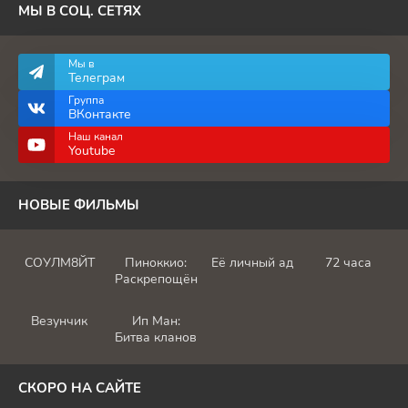
МЫ В СОЦ. СЕТЯХ
Мы в
Телеграм
Группа
ВКонтакте
Наш канал
Youtube
НОВЫЕ ФИЛЬМЫ
СОУЛМ8ЙТ
Пиноккио:
Её личный ад
72 часа
Раскрепощённый
Везунчик
Ип Ман:
Битва кланов
СКОРО НА САЙТЕ