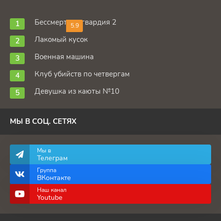
Бессмертная гвардия 2
5.9
Лакомый кусок
Военная машина
Клуб убийств по четвергам
Девушка из каюты №10
МЫ В СОЦ. СЕТЯХ
Мы в
Телеграм
Группа
ВКонтакте
Наш канал
Youtube