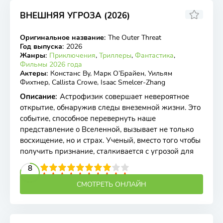
ВНЕШНЯЯ УГРОЗА (2026)
Оригинальное название
:
The Outer Threat
WEB-DL
Год выпуска
:
2026
Жанры
:
Приключения
,
Триллеры
,
Фантастика
,
Фильмы 2026 года
Актеры
:
Констанс Ву, Марк О’Брайен, Уильям
Фихтнер, Callista Crowe, Isaac Smelcer-Zhang
Описание
:
Астрофизик совершает невероятное
открытие, обнаружив следы внеземной жизни. Это
событие, способное перевернуть наше
представление о Вселенной, вызывает не только
восхищение, но и страх. Ученый, вместо того чтобы
получить признание, сталкивается с угрозой для
2
3
4
5
8
6
7
8
9
10
СМОТРЕТЬ ОНЛАЙН