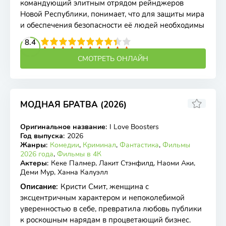
командующий элитным отрядом рейнджеров
Новой Республики, понимает, что для защиты мира
и обеспечения безопасности её людей необходимы
2
3
4
8.4
5
6
7
8
9
10
СМОТРЕТЬ ОНЛАЙН
МОДНАЯ БРАТВА (2026)
5.75
7
Оригинальное название
:
I Love Boosters
WEB-DL
Год выпуска
:
2026
Жанры
:
Комедии
,
Криминал
,
Фантастика
,
Фильмы
2026 года
,
Фильмы в 4К
Актеры
:
Кеке Палмер, Лакит Стэнфилд, Наоми Аки,
Деми Мур, Ханна Калуэлл
Описание
:
Кристи Смит, женщина с
эксцентричным характером и непоколебимой
уверенностью в себе, превратила любовь публики
к роскошным нарядам в процветающий бизнес.