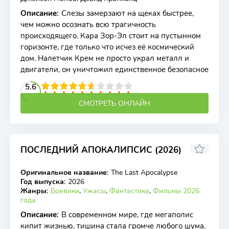
Описание
:
Слезы замерзают на щеках быстрее,
чем можно осознать всю трагичность
происходящего. Кара Зор-Эл стоит на пустынном
горизонте, где только что исчез её космический
дом. Налетчик Крем не просто украл металл и
двигатели, он уничтожил единственное безопасное
2
3
4
5.6
5
6
7
8
9
10
СМОТРЕТЬ ОНЛАЙН
ПОСЛЕДНИЙ АПОКАЛИПСИС (2026)
Оригинальное название
:
The Last Apocalypse
WEB-DL
Год выпуска
:
2026
Жанры
:
Боевики
,
Ужасы
,
Фантастика
,
Фильмы 2026
года
Описание
:
В современном мире, где мегаполис
кипит жизнью, тишина стала громче любого шума.