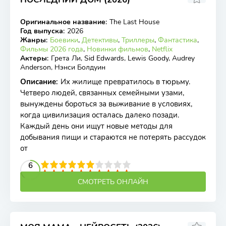
Оригинальное название
:
The Last House
WEB-DL
Год выпуска
:
2026
Жанры
:
Боевики
,
Детективы
,
Триллеры
,
Фантастика
,
Фильмы 2026 года
,
Новинки фильмов
,
Netflix
Актеры
:
Грета Ли, Sid Edwards, Lewis Goody, Audrey
Anderson, Нэнси Болдуин
Описание
:
Их жилище превратилось в тюрьму.
Четверо людей, связанных семейными узами,
вынуждены бороться за выживание в условиях,
когда цивилизация осталась далеко позади.
Каждый день они ищут новые методы для
добывания пищи и стараются не потерять рассудок
от
2
3
4
5
6
6
7
8
9
10
СМОТРЕТЬ ОНЛАЙН