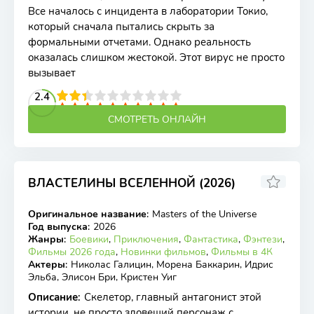
Все началось с инцидента в лаборатории Токио,
который сначала пытались скрыть за
формальными отчетами. Однако реальность
оказалась слишком жестокой. Этот вирус не просто
вызывает
2
3
4
2.4
5
6
7
8
9
10
СМОТРЕТЬ ОНЛАЙН
ВЛАСТЕЛИНЫ ВСЕЛЕННОЙ (2026)
6.11
7.1
Оригинальное название
:
Masters of the Universe
WEBRip
Год выпуска
:
2026
Жанры
:
Боевики
,
Приключения
,
Фантастика
,
Фэнтези
,
Фильмы 2026 года
,
Новинки фильмов
,
Фильмы в 4К
Актеры
:
Николас Галицин, Морена Баккарин, Идрис
Эльба, Элисон Бри, Кристен Уиг
Описание
:
Скелетор, главный антагонист этой
истории, не просто зловещий персонаж с