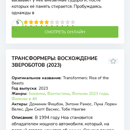
вызывает у неё внезапные судороги, после
которых её память стирается. Пробуждаясь
однажды в
2
3
4
5
5
6
7
8
9
10
СМОТРЕТЬ ОНЛАЙН
ТРАНСФОРМЕРЫ: ВОСХОЖДЕНИЕ
ЗВЕРОБОТОВ (2023)
5.49
6
Оригинальное название
:
Transformers: Rise of the
BDRip, WEB-DL
Beasts
Год выпуска
:
2023
Жанры
:
Боевики
,
Фантастика
,
Фильмы 2023 года
,
Фильмы в 4К
Актеры
:
Доминик Фишбэк, Энтони Рамос, Луна Лорен
Велес, Дин Скотт Васкес, Тобе Нвигве
Описание
:
В 1994 году Ноа становится
обладателем мощного автомобиля, который, на