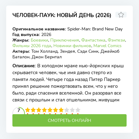
ЧЕЛОВЕК-ПАУК: НОВЫЙ ДЕНЬ (2026)
8.09
Оригинальное название
:
Spider-Man: Brand New Day
TS
Год выпуска
:
2026
Жанры
:
Боевики
,
Приключения
,
Фантастика
,
Фэнтези
,
Фильмы 2026 года
,
Новинки фильмов
,
Marvel Comics
Актеры
:
Том Холланд, Зендея, Сэди Синк, Джейкоб
Баталон, Джон Бернтал
Описание
:
В холодном мраке нью-йоркских крыш
скрывается человек, чье имя давно стерто из
памяти людей. Четыре года назад Питер Паркер
принял решение пожертвовать всем, что у него
было, ради спасения вселенной. Он разорвал все
связи с прошлым и стал отшельником, живущим
2
3
4
5
7
6
7
8
9
10
СМОТРЕТЬ ОНЛАЙН