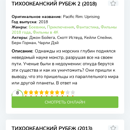
ТИХООКЕАНСКИЙ РУБЕЖ 2 (2018)
5.73
5.6
Оригинальное название
:
Pacific Rim: Uprising
BDRip
Год выпуска
:
2018
Жанры
:
Боевики
,
Приключения
,
Фантастика
,
Фильмы
2018 года
,
Фильмы в 4К
Актеры
:
Джон Бойега, Скотт Иствуд, Кейли Спейни,
Берн Горман, Чарли Дэй
Описание
:
Однажды из морских глубин поднялся
неведомый науке монстр, разрушая все на своем
пути. Ученые были в недоумении: откуда берутся
эти существа и как их уничтожить? Они пришли к
выводу, что это пришельцы из параллельного мира
или другой планеты. В ответ на
2
3
4
5
8
6
7
8
9
10
СМОТРЕТЬ ОНЛАЙН
ТИХООКЕАНСКИЙ РУБЕЖ (2013)
6.96
6.9