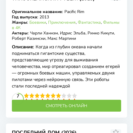
Оригинальное название
:
Pacific Rim
BDRip
Год выпуска
:
2013
Жанры
:
Боевики
,
Приключения
,
Фантастика
,
Фильмы
в 4К
Актеры
:
Чарли Ханнэм, Идрис Эльба, Ринко Кикути,
Роберт Казински, Макс Мартини
Описание
:
Когда из глубин океана начали
подниматься гигантские существа,
представляющие угрозу для выживания
человечества, мир отреагировал созданием егерей
— огромных боевых машин, управляемых двумя
пилотами через нейронную связь. Эти роботы
стали последней надеждой
2
3
4
5
7
6
7
8
9
10
СМОТРЕТЬ ОНЛАЙН
ПОСЛЕДНИЙ ДОМ (2026)