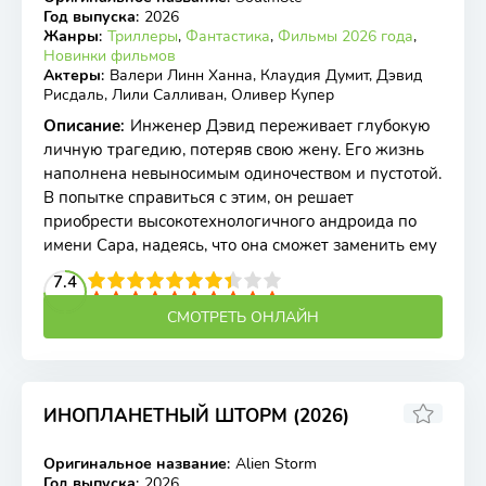
WEB-DL
Год выпуска
:
2026
Жанры
:
Триллеры
,
Фантастика
,
Фильмы 2026 года
,
Новинки фильмов
Актеры
:
Валери Линн Ханна, Клаудия Думит, Дэвид
Рисдаль, Лили Салливан, Оливер Купер
Описание
:
Инженер Дэвид переживает глубокую
личную трагедию, потеряв свою жену. Его жизнь
наполнена невыносимым одиночеством и пустотой.
В попытке справиться с этим, он решает
приобрести высокотехнологичного андроида по
имени Сара, надеясь, что она сможет заменить ему
2
3
4
7.4
5
6
7
8
9
10
СМОТРЕТЬ ОНЛАЙН
ИНОПЛАНЕТНЫЙ ШТОРМ (2026)
Оригинальное название
:
Alien Storm
WEB-DL
Год выпуска
:
2026