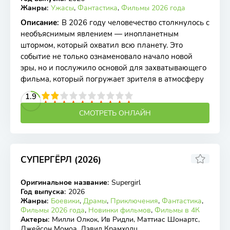
Жанры
:
Ужасы
,
Фантастика
,
Фильмы 2026 года
Описание
:
В 2026 году человечество столкнулось с
необъяснимым явлением — инопланетным
штормом, который охватил всю планету. Это
событие не только ознаменовало начало новой
эры, но и послужило основой для захватывающего
фильма, который погружает зрителя в атмосферу
2
3
4
1.9
5
6
7
8
9
10
СМОТРЕТЬ ОНЛАЙН
СУПЕРГЁРЛ (2026)
6.08
6
Оригинальное название
:
Supergirl
WEB-DL
Год выпуска
:
2026
Жанры
:
Боевики
,
Драмы
,
Приключения
,
Фантастика
,
Фильмы 2026 года
,
Новинки фильмов
,
Фильмы в 4К
Актеры
:
Милли Олкок, Ив Ридли, Маттиас Шонартс,
Джейсон Момоа, Дэвид Крамхолц