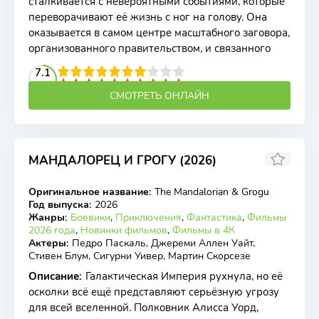
сталкивается с невероятными событиями, которые
переворачивают её жизнь с ног на голову. Она
оказывается в самом центре масштабного заговора,
организованного правительством, и связанного
2
3
4
7.1
5
6
7
8
9
10
СМОТРЕТЬ ОНЛАЙН
МАНДАЛОРЕЦ И ГРОГУ (2026)
7.16
7
Оригинальное название
:
The Mandalorian & Grogu
WEB-DL
Год выпуска
:
2026
Жанры
:
Боевики
,
Приключения
,
Фантастика
,
Фильмы
2026 года
,
Новинки фильмов
,
Фильмы в 4К
Актеры
:
Педро Паскаль, Джереми Аллен Уайт,
Стивен Блум, Сигурни Уивер, Мартин Скорсезе
Описание
:
Галактическая Империя рухнула, но её
осколки всё ещё представляют серьёзную угрозу
для всей вселенной. Полковник Алисса Уорд,