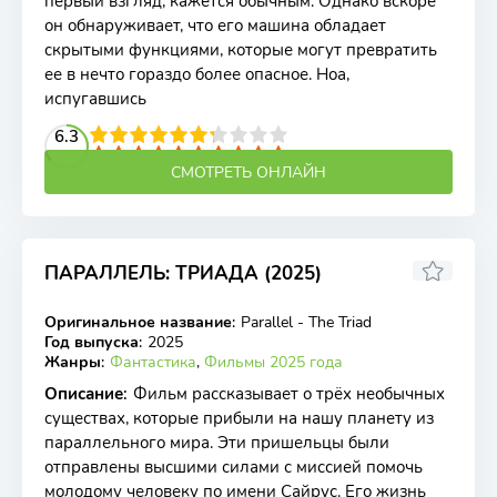
первый взгляд, кажется обычным. Однако вскоре
он обнаруживает, что его машина обладает
скрытыми функциями, которые могут превратить
ее в нечто гораздо более опасное. Ноа,
испугавшись
2
3
4
6.3
5
6
7
8
9
10
СМОТРЕТЬ ОНЛАЙН
ПАРАЛЛЕЛЬ: ТРИАДА (2025)
Оригинальное название
:
Parallel - The Triad
WEB-DL
Год выпуска
:
2025
Жанры
:
Фантастика
,
Фильмы 2025 года
Описание
:
Фильм рассказывает о трёх необычных
существах, которые прибыли на нашу планету из
параллельного мира. Эти пришельцы были
отправлены высшими силами с миссией помочь
молодому человеку по имени Сайрус. Его жизнь