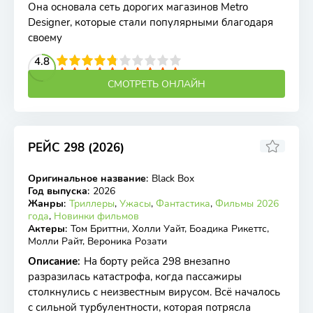
Она основала сеть дорогих магазинов Metro
Designer, которые стали популярными благодаря
своему
2
3
4
4.8
5
6
7
8
9
10
СМОТРЕТЬ ОНЛАЙН
РЕЙС 298 (2026)
5.7
Оригинальное название
:
Black Box
WEB-DL
Год выпуска
:
2026
Жанры
:
Триллеры
,
Ужасы
,
Фантастика
,
Фильмы 2026
года
,
Новинки фильмов
Актеры
:
Том Бриттни, Холли Уайт, Боадика Рикеттс,
Молли Райт, Вероника Розати
Описание
:
На борту рейса 298 внезапно
разразилась катастрофа, когда пассажиры
столкнулись с неизвестным вирусом. Всё началось
с сильной турбулентности, которая потрясла