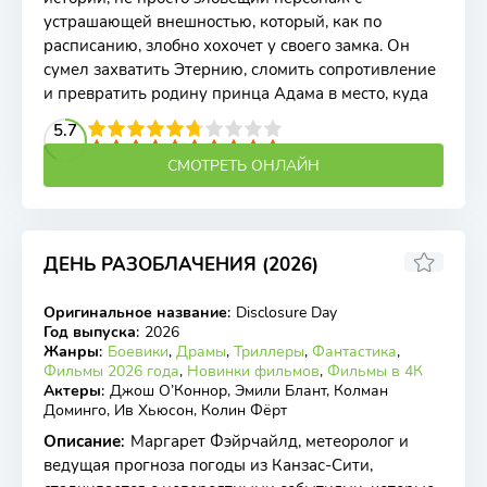
устрашающей внешностью, который, как по
расписанию, злобно хохочет у своего замка. Он
сумел захватить Этернию, сломить сопротивление
и превратить родину принца Адама в место, куда
2
3
4
5.7
5
6
7
8
9
10
СМОТРЕТЬ ОНЛАЙН
ДЕНЬ РАЗОБЛАЧЕНИЯ (2026)
6.44
6.7
Оригинальное название
:
Disclosure Day
WEB-DL
Год выпуска
:
2026
Жанры
:
Боевики
,
Драмы
,
Триллеры
,
Фантастика
,
Фильмы 2026 года
,
Новинки фильмов
,
Фильмы в 4К
Актеры
:
Джош О’Коннор, Эмили Блант, Колман
Доминго, Ив Хьюсон, Колин Фёрт
Описание
:
Маргарет Фэйрчайлд, метеоролог и
ведущая прогноза погоды из Канзас-Сити,