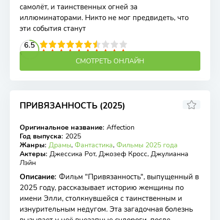
самолёт, и таинственных огней за
иллюминаторами. Никто не мог предвидеть, что
эти события станут
2
3
4
6.5
5
6
7
8
9
10
СМОТРЕТЬ ОНЛАЙН
ПРИВЯЗАННОСТЬ (2025)
7.1
Оригинальное название
:
Affection
WEB-DL
Год выпуска
:
2025
Жанры
:
Драмы
,
Фантастика
,
Фильмы 2025 года
Актеры
:
Джессика Рот, Джозеф Кросс, Джулианна
Лэйн
Описание
:
Фильм "Привязанность", выпущенный в
2025 году, рассказывает историю женщины по
имени Элли, столкнувшейся с таинственным и
изнурительным недугом. Эта загадочная болезнь