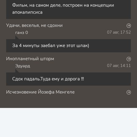
Фильм, на самом деле, построен на концепции
апокалипсиса
Удачи, веселья, не сдохни
ганз 0
07 авг, 17:52
Г
За 4 минуты заебал уже этот шлак)
Инопланетный шторм
Эдуард
07 авг, 14:11
Э
Сдох падаль.Туда ему и дорога !!!
Исчезновение Йозефа Менгеле