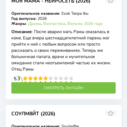
МОЯ МАМА - НЕЙРОСЕТЬ (2026)
Оригинальное название
:
Esok Tanpa Ibu
WEB-DL
Год выпуска
:
2026
Жанры
:
Драмы
,
Фантастика
,
Фильмы 2026 года
Описание
:
После аварии мать Рамы оказалась в
коме. Еще вчера шестнадцатилетний парень мог
прийти к ней с любым вопросом или просто
рассказать о своих переживаниях. Теперь же
больничная палата, врачи и мучительное
ожидание стали неотъемлемой частью их жизни.
Отец Рамы
2
3
4
5.3
5
6
7
8
9
10
СМОТРЕТЬ ОНЛАЙН
СОУЛМ8ЙТ (2026)
Оригинальное название
:
Soulm8te