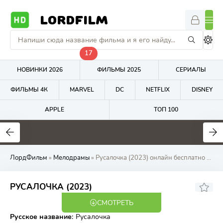
LORDFILM
17
НОВИНКИ 2026
ФИЛЬМЫ 2025
СЕРИАЛЫ
ФИЛЬМЫ 4К
MARVEL
DC
NETFLIX
DISNEY
APPLE
ТОП 100
0
0
5.9
ЛордФильм
»
Мелодрамы
» Русалочка (2023) онлайн бесплатно на LordFilm
5.57
7.2
РУСАЛОЧКА (2023)
СМОТРЕТЬ
WEB-DL
Русское название
:
Русалочка