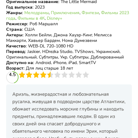
Оригинальное название
:
The Little Mermaid
Год выпуска
:
2023
Жанры
:
Мелодрамы
,
Приключения
,
Фэнтези
,
Фильмы 2023
года
,
Фильмы в 4К
,
Disney+
Режиссер
:
Роб Маршалл
Страна
:
США
Актеры
:
Холли Бейли, Джона Хауэр-Кинг, Мелисса
Маккарти, Хавьер Бардем, Нома Думезвени
Качество
:
WEB-DL 720-1080 HD
Перевод
:
Jaskier, HDrezka Studio, TVShows, Украинский,
Оригинальный, Субтитры, Укр. Субтитры, Дублированный
Доступно на
:
Android, iPhone, iPad, SmartTV
Возраст
:
Для лиц старше 18 лет
3
4.5
4
5
6
7
8
9
10
Ариэль, жизнерадостная и любознательная
русалка, живущая в подводном царстве Атлантики,
обожает исследовать морские глубины и находить
предметы, принадлежавшие людям. В один из
своих дней она спасает добродушного и
обаятельного человека по имени Эрик, который