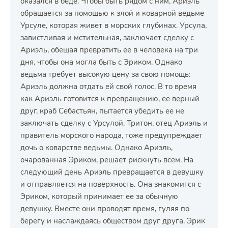
оказался в беде. Чтобы быть рядом с ним, Ариэль
обращается за помощью к злой и коварной ведьме
Урсуле, которая живет в морских глубинах. Урсула,
завистливая и мстительная, заключает сделку с
Ариэль, обещая превратить ее в человека на три
дня, чтобы она могла быть с Эриком. Однако
ведьма требует высокую цену за свою помощь:
Ариэль должна отдать ей свой голос. В то время
как Ариэль готовится к превращению, ее верный
друг, краб Себастьян, пытается убедить ее не
заключать сделку с Урсулой. Тритон, отец Ариэль и
правитель морского народа, тоже предупреждает
дочь о коварстве ведьмы. Однако Ариэль,
очарованная Эриком, решает рискнуть всем. На
следующий день Ариэль превращается в девушку
и отправляется на поверхность. Она знакомится с
Эриком, который принимает ее за обычную
девушку. Вместе они проводят время, гуляя по
берегу и наслаждаясь обществом друг друга. Эрик