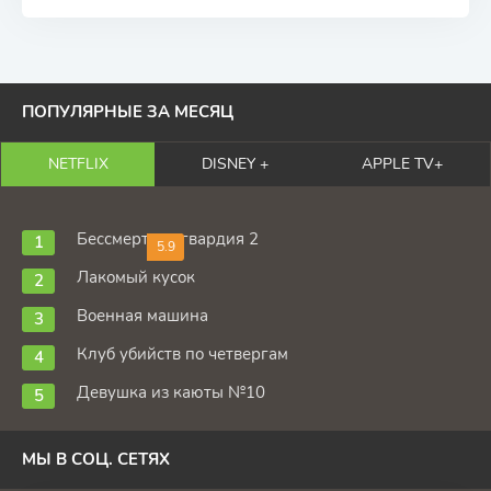
ПОПУЛЯРНЫЕ ЗА МЕСЯЦ
NETFLIX
DISNEY +
APPLE TV+
Бессмертная гвардия 2
5.9
Лакомый кусок
Военная машина
Клуб убийств по четвергам
Девушка из каюты №10
МЫ В СОЦ. СЕТЯХ