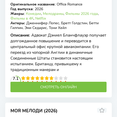
Оригинальное название
:
Office Romance
WEB-DL
Год выпуска
:
2026
Жанры
:
Комедии
,
Мелодрамы
,
Фильмы 2026 года
,
Фильмы в 4К
,
Netflix
Актеры
:
Дженнифер Лопес, Бретт Голдстин, Бетти
Гилпин, Эми Седарис, Тони Хейл
Описание
:
Адвокат Дэниел Бланчфлауэр получает
долгожданное повышение и переводится в
центральный офис крупной авиакомпании. Его
переезд из чопорной Англии в динамичные
Соединенные Штаты становится настоящим
испытанием. Британцу, привыкшему к
традиционным манерам и
2
3
4
7.1
5
6
7
8
9
10
СМОТРЕТЬ ОНЛАЙН
МОЯ МЕЛОДИ (2026)