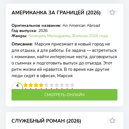
АМЕРИКАНКА ЗА ГРАНИЦЕЙ (2026)
Оригинальное название
:
An American Abroad
WEB-DL
Год выпуска
:
2026
Жанры
:
Комедии
,
Мелодрамы
,
Фильмы 2026 года
Описание
:
Марсия приезжает в новый город не
для отдыха, а для работы. Ее задача — встретиться
с комиками, найти интересные места, договориться
о съемках и подготовить выпуск до отъезда. Этот
ритм жизни ей нравится. В то время как другие
люди сидят в офисах, Марсия
2
3
4
5
4
6
7
8
9
10
СМОТРЕТЬ ОНЛАЙН
СЛУЖЕБНЫЙ РОМАН (2026)
5.89