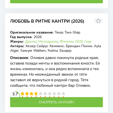
ЛЮБОВЬ В РИТМЕ КАНТРИ (2026)
6.6
Оригинальное название
:
Texas Two-Step
WEB-DL
Год выпуска
:
2026
Жанры
:
Драмы
,
Мелодрамы
,
Фильмы 2026 года
Актеры
:
Хезер Сайрус Хемменс, Брендан Пенни, Ayla
Alger, Sawyer Watters, Кайла Зандер
Описание
:
Оливия давно покинула родные края,
оставив позади мечты и воспоминания юности. Её
жизнь изменилась, и она редко вспоминала о тех
временах. Но неожиданный звонок от тёти
заставил её вернуться в родной город. Тётя
сообщила, что любимый кантри-бар Оливии,
2
3
4
3.7
5
6
7
8
9
10
СМОТРЕТЬ ОНЛАЙН