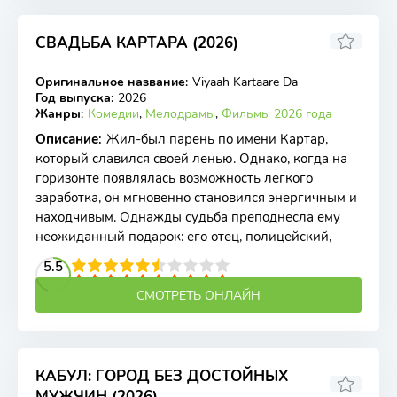
СВАДЬБА КАРТАРА (2026)
Оригинальное название
:
Viyaah Kartaare Da
WEB-DL
Год выпуска
:
2026
Жанры
:
Комедии
,
Мелодрамы
,
Фильмы 2026 года
Описание
:
Жил-был парень по имени Картар,
который славился своей ленью. Однако, когда на
горизонте появлялась возможность легкого
заработка, он мгновенно становился энергичным и
находчивым. Однажды судьба преподнесла ему
неожиданный подарок: его отец, полицейский,
2
3
4
5.5
5
6
7
8
9
10
СМОТРЕТЬ ОНЛАЙН
КАБУЛ: ГОРОД БЕЗ ДОСТОЙНЫХ
МУЖЧИН (2026)