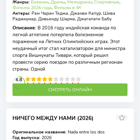
Жанры
:
Боевики
,
Драмы
,
Мелодрамы
,
Спортивные
,
Фильмы 2026 года
,
Фильмы в 4К
Актеры
:
Рам Чаран Теджа, Джанви Капур, Шива
Раджкумар, Дивьенду Шарма, Джагапати Бабу
Описание
:
В 2016 году индийская команда по
легкой атлетике потерпела болезненное
поражение на Летних Олимпийских играх. Этот
неудачный итог стал катализатором для министра
спорта Вишнукаты Тивари, который решил
провести серию поездок по различным регионам
страны. Одной
2
3
4
4.8
5
6
7
8
9
10
СМОТРЕТЬ ОНЛАЙН
НИЧЕГО МЕЖДУ НАМИ (2026)
Оригинальное название
:
Nada entre los dos
WEB-DL
Год выпуска
:
2026