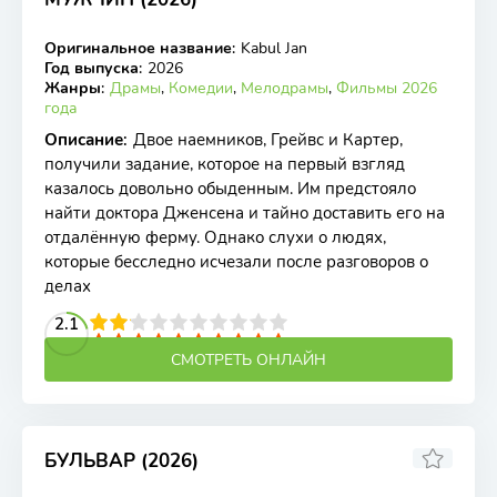
Оригинальное название
:
Kabul Jan
WEB-DL
Год выпуска
:
2026
Жанры
:
Драмы
,
Комедии
,
Мелодрамы
,
Фильмы 2026
года
Описание
:
Двое наемников, Грейвс и Картер,
получили задание, которое на первый взгляд
казалось довольно обыденным. Им предстояло
найти доктора Дженсена и тайно доставить его на
отдалённую ферму. Однако слухи о людях,
которые бесследно исчезали после разговоров о
делах
2
3
4
2.1
5
6
7
8
9
10
СМОТРЕТЬ ОНЛАЙН
БУЛЬВАР (2026)