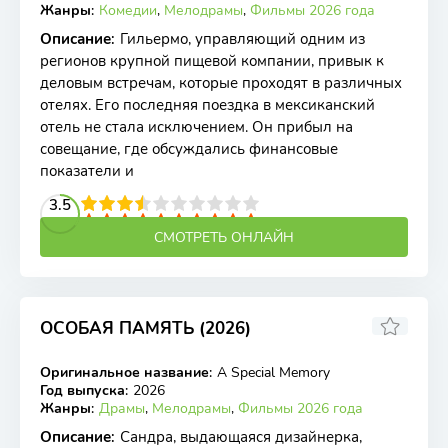
Жанры
:
Комедии
,
Мелодрамы
,
Фильмы 2026 года
Описание
:
Гильермо, управляющий одним из
регионов крупной пищевой компании, привык к
деловым встречам, которые проходят в различных
отелях. Его последняя поездка в мексиканский
отель не стала исключением. Он прибыл на
совещание, где обсуждались финансовые
показатели и
2
3
4
3.5
5
6
7
8
9
10
СМОТРЕТЬ ОНЛАЙН
ОСОБАЯ ПАМЯТЬ (2026)
Оригинальное название
:
A Special Memory
WEB-DL
Год выпуска
:
2026
Жанры
:
Драмы
,
Мелодрамы
,
Фильмы 2026 года
Описание
:
Сандра, выдающаяся дизайнерка,