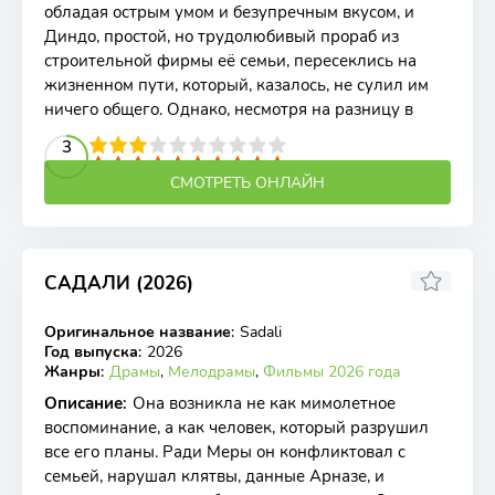
обладая острым умом и безупречным вкусом, и
Диндо, простой, но трудолюбивый прораб из
строительной фирмы её семьи, пересеклись на
жизненном пути, который, казалось, не сулил им
ничего общего. Однако, несмотря на разницу в
2
3
4
5
3
6
7
8
9
10
СМОТРЕТЬ ОНЛАЙН
САДАЛИ (2026)
Оригинальное название
:
Sadali
WEB-DL
Год выпуска
:
2026
Жанры
:
Драмы
,
Мелодрамы
,
Фильмы 2026 года
Описание
:
Она возникла не как мимолетное
воспоминание, а как человек, который разрушил
все его планы. Ради Меры он конфликтовал с
семьей, нарушал клятвы, данные Арназе, и