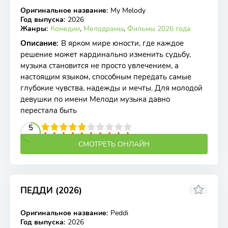
Оригинальное название
:
My Melody
WEB-DL
Год выпуска
:
2026
Жанры
:
Комедии
,
Мелодрамы
,
Фильмы 2026 года
Описание
:
В ярком мире юности, где каждое
решение может кардинально изменить судьбу,
музыка становится не просто увлечением, а
настоящим языком, способным передать самые
глубокие чувства, надежды и мечты. Для молодой
девушки по имени Мелоди музыка давно
перестала быть
2
3
4
5
5
6
7
8
9
10
СМОТРЕТЬ ОНЛАЙН
ПЕДДИ (2026)
6.1
Оригинальное название
:
Peddi
WEB-DL
Год выпуска
:
2026