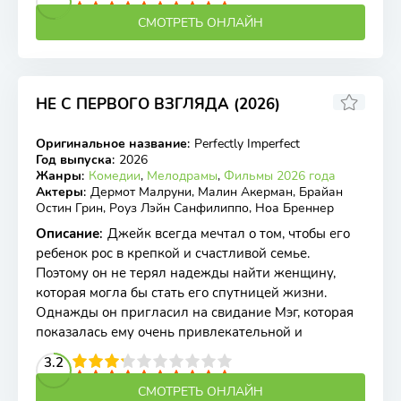
СМОТРЕТЬ ОНЛАЙН
НЕ С ПЕРВОГО ВЗГЛЯДА (2026)
5.33
Оригинальное название
:
Perfectly Imperfect
WEB-DL
Год выпуска
:
2026
Жанры
:
Комедии
,
Мелодрамы
,
Фильмы 2026 года
Актеры
:
Дермот Малруни, Малин Акерман, Брайан
Остин Грин, Роуз Лэйн Санфилиппо, Ноа Бреннер
Описание
:
Джейк всегда мечтал о том, чтобы его
ребенок рос в крепкой и счастливой семье.
Поэтому он не терял надежды найти женщину,
которая могла бы стать его спутницей жизни.
Однажды он пригласил на свидание Мэг, которая
показалась ему очень привлекательной и
2
3
4
3.2
5
6
7
8
9
10
СМОТРЕТЬ ОНЛАЙН