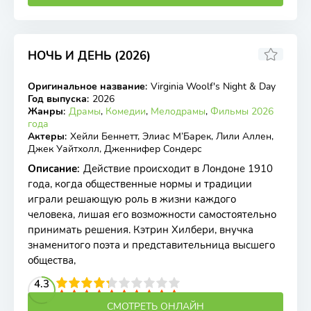
НОЧЬ И ДЕНЬ (2026)
Оригинальное название
:
Virginia Woolf's Night & Day
TS
Год выпуска
:
2026
Жанры
:
Драмы
,
Комедии
,
Мелодрамы
,
Фильмы 2026
года
Актеры
:
Хейли Беннетт, Элиас М’Барек, Лили Аллен,
Джек Уайтхолл, Дженнифер Сондерс
Описание
:
Действие происходит в Лондоне 1910
года, когда общественные нормы и традиции
играли решающую роль в жизни каждого
человека, лишая его возможности самостоятельно
принимать решения. Кэтрин Хилбери, внучка
знаменитого поэта и представительница высшего
общества,
2
3
4
4.3
5
6
7
8
9
10
СМОТРЕТЬ ОНЛАЙН