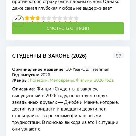
противостоял страху быть плохим сыном. Однако
даже самая глубокая любовь не выдерживает
2
3
4
2.7
5
6
7
8
9
10
СМОТРЕТЬ ОНЛАЙН
СТУДЕНТЫ В ЗАКОНЕ (2026)
Оригинальное название
:
30-Year-Old Freshman
WEB-DL
Год выпуска
:
2026
Жанры
:
Комедии
,
Мелодрамы
,
Фильмы 2026 года
Описание
:
Фильм «Студенты в законе»,
выпущенный в 2026 году, повествует о двух
закадычных друзьях — Джобе и Майке, которые,
достигнув тридцати и двадцати девяти лет,
столкнулись с серьезными финансовыми
трудностями. В поисках выхода из этой ситуации
они узнают о