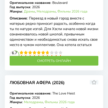
Оригинальное название
:
Boulevard
WEB-DL
Год выпуска
:
2026
Жанры
:
Драмы
,
Мелодрамы
,
Фильмы 2026 года
Описание
:
Переезд в новый город вместе с
матерью редко приносит радость, особенно когда
ты по натуре изгой. Для Хэсли начало новой жизни
ознаменовалось новой школой, привычным
одиночеством и необходимостью снова искать свое
место в чужом коллективе. Она хотела остаться
2
3
4
6.7
5
6
7
8
9
10
СМОТРЕТЬ ОНЛАЙН
ЛЮБОВНАЯ АФЕРА (2026)
Оригинальное название
:
The Love Heist
WEB-DL
Год выпуска
:
2026
Жанры
:
Мелодрамы
,
Фильмы 2026 года