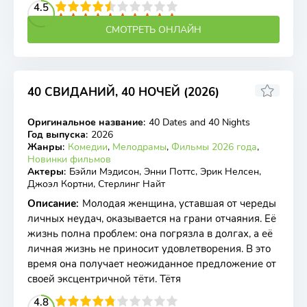
2
3
4
4.5
5
6
7
8
9
10
СМОТРЕТЬ ОНЛАЙН
40 СВИДАНИЙ, 40 НОЧЕЙ (2026)
Оригинальное название
:
40 Dates and 40 Nights
WEB-DL
Год выпуска
:
2026
Жанры
:
Комедии
,
Мелодрамы
,
Фильмы 2026 года
,
Новинки фильмов
Актеры
:
Бэйли Мэдисон, Энни Поттс, Эрик Нелсен,
Джоэл Кортни, Стерлинг Найт
Описание
:
Молодая женщина, уставшая от череды
личных неудач, оказывается на грани отчаяния. Её
жизнь полна проблем: она погрязла в долгах, а её
личная жизнь не приносит удовлетворения. В это
время она получает неожиданное предложение от
своей эксцентричной тёти. Тётя
2
3
4
4.8
5
6
7
8
9
10