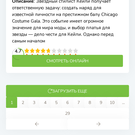
Описание
:
Звездный стилист Кейли получает
ответственную задачу: создать наряд для
известной личности на престижном балу Chicago
Costume Gala. Это событие имеет огромное
значение для мира моды, и выбор платья для
звезды — дело чести для Кейли. Однако перед
самым началом
2
3
4
4.7
5
6
7
8
9
10
СМОТРЕТЬ ОНЛАЙН
ЗАГРУЗИТЬ ЕЩЕ
1
2
3
4
5
6
7
8
9
10
...
29