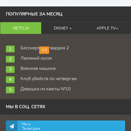
ПОПУЛЯРНЫЕ ЗА МЕСЯЦ
NETFLIX
DISNEY +
APPLE TV+
Бессмертная гвардия 2
5.9
Лакомый кусок
Военная машина
Клуб убийств по четвергам
Девушка из каюты №10
МЫ В СОЦ. СЕТЯХ
Мы в
Телеграм