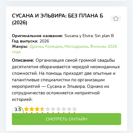
СУСАНА И ЭЛЬВИРА: БЕЗ ПЛАНА Б
(2026)
Оригинальное название
:
Susana y Elvira: Sin plan B
WEB-DL
Год выпуска
:
2026
Жанры
:
Драмы
,
Комедии
,
Мелодрамы
,
Фильмы 2026
года
Описание
:
Организация самой громкой свадьбы
десятилетия оборачивается чередой неожиданных
сложностей. На помощь приходят две опытные и
талантливые специалистки по организации
мероприятий — Сусана и Эльвира. Однако их
сотрудничество осложняется неприятной
историей:
2
3
4
3.5
5
6
7
8
9
10
СМОТРЕТЬ ОНЛАЙН