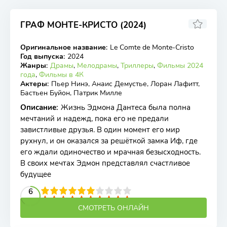
ГРАФ МОНТЕ-КРИСТО (2024)
8.12
7.6
Оригинальное название
:
Le Comte de Monte-Cristo
WEB-DL
Год выпуска
:
2024
Жанры
:
Драмы
,
Мелодрамы
,
Триллеры
,
Фильмы 2024
года
,
Фильмы в 4К
Актеры
:
Пьер Нинэ, Анаис Демустье, Лоран Лафитт,
Бастьен Буйон, Патрик Милле
Описание
:
Жизнь Эдмона Дантеса была полна
мечтаний и надежд, пока его не предали
завистливые друзья. В один момент его мир
рухнул, и он оказался за решёткой замка Иф, где
его ждали одиночество и мрачная безысходность.
В своих мечтах Эдмон представлял счастливое
будущее
2
3
4
5
6
6
7
8
9
10
СМОТРЕТЬ ОНЛАЙН