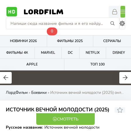
LORDFILM
0
НОВИНКИ 2026
ФИЛЬМЫ 2025
СЕРИАЛЫ
ФИЛЬМЫ 4К
MARVEL
DC
NETFLIX
DISNEY
APPLE
ТОП 100
7.2
6.5
1
ЛордФильм
»
Боевики
» Источник вечной молодости (2025) онлайн бесплатно на LordFilm
5.92
5.7
ИСТОЧНИК ВЕЧНОЙ МОЛОДОСТИ (2025)
СМОТРЕТЬ
WEB-DLRip
Русское название
:
Источник вечной молодости