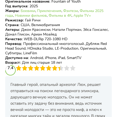
Оригинальное название
:
Fountain of Youth
Год выпуска
:
2025
Жанры
:
Боевики
,
Приключения
,
Фэнтези
,
Фильмы 2025
года
,
Новинки фильмов
,
Фильмы в 4К
,
Apple TV+
Режиссер
:
Гай Ричи
Страна
:
США, Великобритания
Актеры
:
Джон Красински, Натали Портман, Эйса Гонсалес,
Донал Глисон, Ариан Моайед
Качество
:
WEB-DLRip 720-1080 HD
Перевод
:
Профессиональный многоголосый, Дубляж Red
Head Sound, HDrezka Studio, LE-Production, Оригинальный,
Субтитры, LineFilm
Доступно на
:
Android, iPhone, iPad, SmartTV
Возраст
:
Для лиц старше 18 лет
3
7.4
4
5
6
7
8
9
10
Главный герой, опальный археолог Люк, решает
отправиться на поиски легендарного эликсира,
дарующего вечную молодость. Он не может
оставить эту задачу без внимания, ведь источник
вечной молодости — это не просто миф, а ключ к
разгадке многих тайн и загадок прошлого. В своих