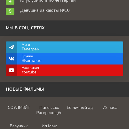
Клуб убийств по четвергам
Девушка из каюты №10
МЫ В СОЦ. СЕТЯХ
Мы в
Телеграм
Группа
ВКонтакте
Наш канал
Youtube
НОВЫЕ ФИЛЬМЫ
СОУЛМ8ЙТ
Пиноккио:
Её личный ад
72 часа
Раскрепощённый
Везунчик
Ип Ман: