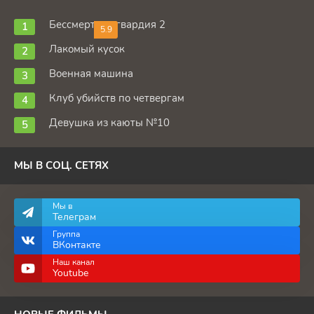
Бессмертная гвардия 2
5.9
Лакомый кусок
Военная машина
Клуб убийств по четвергам
Девушка из каюты №10
МЫ В СОЦ. СЕТЯХ
Мы в
Телеграм
Группа
ВКонтакте
Наш канал
Youtube