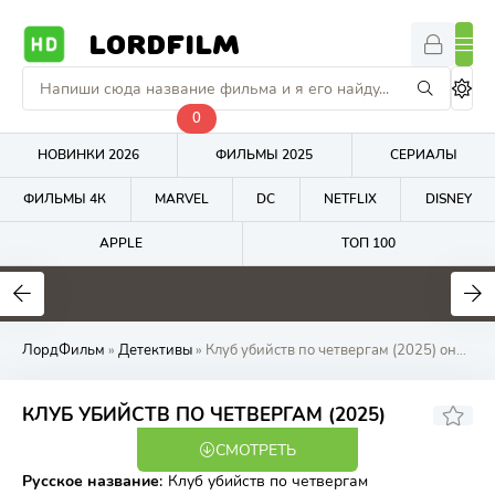
LORDFILM
0
НОВИНКИ 2026
ФИЛЬМЫ 2025
СЕРИАЛЫ
ФИЛЬМЫ 4К
MARVEL
DC
NETFLIX
DISNEY
APPLE
ТОП 100
5.8
4.8
7.4
ЛордФильм
»
Детективы
» Клуб убийств по четвергам (2025) онлайн бесплатно на LordFilm
6.6
6.5
КЛУБ УБИЙСТВ ПО ЧЕТВЕРГАМ (2025)
СМОТРЕТЬ
WEB-DL
Русское название
:
Клуб убийств по четвергам