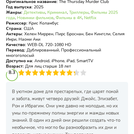
Оригинальное название
:
The Thursday Murder Club
Год выпуска
:
2025
Жанры
:
Детективы
,
Криминал
,
Триллеры
,
Фильмы 2025
года
,
Новинки фильмов
,
Фильмы в 4К
,
Netflix
Режиссер
:
Крис Коламбус
Страна
:
США
Актеры
:
Хелен Миррен, Пирс Броснан, Бен Кингсли, Селия
Имри, Наоми Аки
Качество
:
WEB-DL 720-1080 HD
Перевод
:
Дублированный, Профессиональный
многоголосый
Доступно на
:
Android, iPhone, iPad, SmartTV
Возраст
:
Для лиц старше 18 лет
3
8.3
4
5
6
7
8
9
10
В уютном доме для престарелых, где царят покой
и забота, живут четверо друзей: Джойс, Элизабет,
Рон и Ибрагим. Они уже давно не молодые, но их
умы по-прежнему полны энергии и жажды новых
знаний. В один из дней они решили создать что-то
необычное, что могло бы разнообразить их дни и