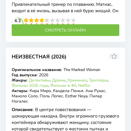
Привлекательный тренер по плаванию, Матиас,
входит в её жизнь, вызывая в ней бурю эмоций. Он
2
3
4
4.3
5
6
7
8
9
10
СМОТРЕТЬ ОНЛАЙН
НЕИЗВЕСТНАЯ (2026)
5.38
Оригинальное название
:
The Marked Woman
WEB-DL
Год выпуска
:
2026
Жанры
:
Детективы
,
Драмы
,
Криминал
,
Триллеры
,
Фильмы 2026 года
,
Фильмы в 4К
,
Netflix
Актеры
:
Кира Миро, Кандела Пенья, Ана Рухас,
Маноло Соло, Поль Лопес, Esther Noya, Пилар
Ногалес
Описание
:
В центре повествования —
шокирующая находка. Внутри огромного грузового
контейнера обнаруживают женщину, состояние
которой свидетельствует о жестоких пытках и