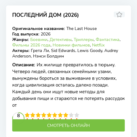
ПОСЛЕДНИЙ ДОМ (2026)
Оригинальное название
:
The Last House
WEB-DL
Год выпуска
:
2026
Жанры
:
Боевики
,
Детективы
,
Триллеры
,
Фантастика
,
Фильмы 2026 года
,
Новинки фильмов
,
Netflix
Актеры
:
Грета Ли, Sid Edwards, Lewis Goody, Audrey
Anderson, Нэнси Болдуин
Описание
:
Их жилище превратилось в тюрьму.
Четверо людей, связанных семейными узами,
вынуждены бороться за выживание в условиях,
когда цивилизация осталась далеко позади.
Каждый день они ищут новые методы для
добывания пищи и стараются не потерять рассудок
от
2
3
4
5
8
6
7
8
9
10
СМОТРЕТЬ ОНЛАЙН