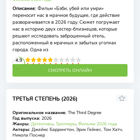
Описание
:
Фильм «Бэби, убей или умри»
переносит нас в мрачное будущее, где действие
разворачивается в 2026 году. Сюжет погружает
нас в историю двух сестер-близнецов, которые
решают исследовать заброшенный отель,
расположенный в мрачных и забытых уголках
города. Одна из
2
3
4
4.9
5
6
7
8
9
10
СМОТРЕТЬ ОНЛАЙН
ТРЕТЬЯ СТЕПЕНЬ (2026)
Оригинальное название
:
The Third Degree
WEB-DL
Год выпуска
:
2026
Жанры
:
Детективы
,
Триллеры
,
Фильмы 2026 года
Актеры
:
Джеймс Баррингтон, Эрик Гейнес, Том Хатч,
Никола Поснер