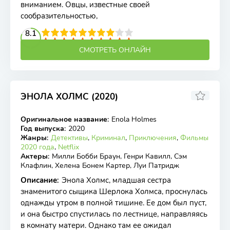
вниманием. Овцы, известные своей
сообразительностью,
2
3
4
8.1
5
6
7
8
9
10
СМОТРЕТЬ ОНЛАЙН
ЭНОЛА ХОЛМС (2020)
6.47
6.6
Оригинальное название
:
Enola Holmes
WEB-DL
Год выпуска
:
2020
Жанры
:
Детективы
,
Криминал
,
Приключения
,
Фильмы
2020 года
,
Netflix
Актеры
:
Милли Бобби Браун, Генри Кавилл, Сэм
Клафлин, Хелена Бонем Картер, Луи Патридж
Описание
:
Энола Холмс, младшая сестра
знаменитого сыщика Шерлока Холмса, проснулась
однажды утром в полной тишине. Ее дом был пуст,
и она быстро спустилась по лестнице, направляясь
в комнату матери. Однако там ее ожидал