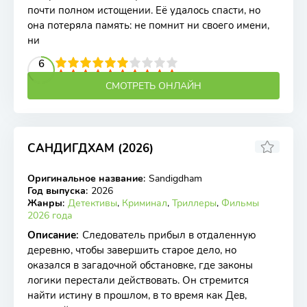
почти полном истощении. Её удалось спасти, но
она потеряла память: не помнит ни своего имени,
ни
2
3
4
5
6
6
7
8
9
10
СМОТРЕТЬ ОНЛАЙН
САНДИГДХАМ (2026)
Оригинальное название
:
Sandigdham
TS
Год выпуска
:
2026
Жанры
:
Детективы
,
Криминал
,
Триллеры
,
Фильмы
2026 года
Описание
:
Следователь прибыл в отдаленную
деревню, чтобы завершить старое дело, но
оказался в загадочной обстановке, где законы
логики перестали действовать. Он стремится
найти истину в прошлом, в то время как Дев,