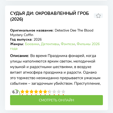
СУДЬЯ ДИ: ОКРОВАВЛЕННЫЙ ГРОБ
(2026)
Оригинальное название
:
Detective Dee The Blood
WEB-DL
Mystery Coffin
Год выпуска
:
2026
Жанры
:
Боевики
,
Детективы
,
Фэнтези
,
Фильмы 2026
года
Описание
:
Во время Праздника фонарей, когда
улицы наполняются ярким светом, мелодичной
музыкой и радостными шествиями, в воздухе
витает атмосфера праздника и радости. Однако
это торжество неожиданно прерывается ужасным
событием – загадочным убийством. Преступление,
2
3
4
6.3
5
6
7
8
9
10
СМОТРЕТЬ ОНЛАЙН