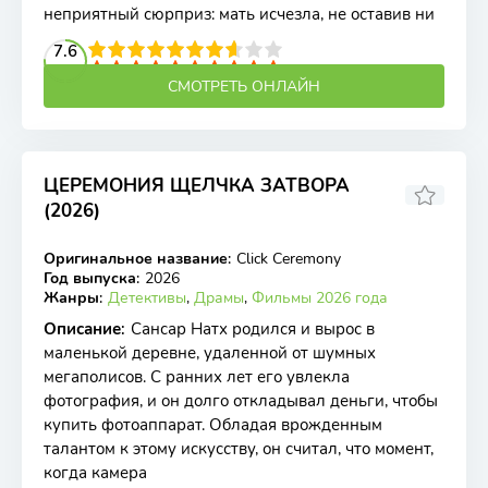
неприятный сюрприз: мать исчезла, не оставив ни
2
3
4
7.6
5
6
7
8
9
10
СМОТРЕТЬ ОНЛАЙН
ЦЕРЕМОНИЯ ЩЕЛЧКА ЗАТВОРА
(2026)
Оригинальное название
:
Click Ceremony
WEB-DL
Год выпуска
:
2026
Жанры
:
Детективы
,
Драмы
,
Фильмы 2026 года
Описание
:
Сансар Натх родился и вырос в
маленькой деревне, удаленной от шумных
мегаполисов. С ранних лет его увлекла
фотография, и он долго откладывал деньги, чтобы
купить фотоаппарат. Обладая врожденным
талантом к этому искусству, он считал, что момент,
когда камера