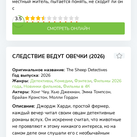
местный житель, пытается понять, не сходит ли он
с
2
3
4
3.5
5
6
7
8
9
10
СМОТРЕТЬ ОНЛАЙН
СЛЕДСТВИЕ ВЕДУТ ОВЕЧКИ (2026)
7.33
7.7
Оригинальное название
:
The Sheep Detectives
WEB-DL
Год выпуска
:
2026
Жанры
:
Детективы
,
Комедии
,
Фэнтези
,
Фильмы 2026
года
,
Новинки фильмов
,
Фильмы в 4К
Актеры
:
Хонг Чау, Хью Джекман, Эмма Томпсон,
Брайан Крэнстон, Молли Гордон
Описание
:
Джордж Харди, простой фермер,
каждый вечер читал своим овцам детективные
романы вслух. Он искренне считал, что животные
не проявляют к этому никакого интереса, но на
самом деле они слушали его с необычайным