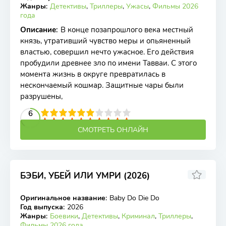
Жанры
:
Детективы
,
Триллеры
,
Ужасы
,
Фильмы 2026
года
Описание
:
В конце позапрошлого века местный
князь, утративший чувство меры и опьяненный
властью, совершил нечто ужасное. Его действия
пробудили древнее зло по имени Тавваи. С этого
момента жизнь в округе превратилась в
нескончаемый кошмар. Защитные чары были
разрушены,
2
3
4
5
6
6
7
8
9
10
СМОТРЕТЬ ОНЛАЙН
БЭБИ, УБЕЙ ИЛИ УМРИ (2026)
Оригинальное название
:
Baby Do Die Do
TS
Год выпуска
:
2026
Жанры
:
Боевики
,
Детективы
,
Криминал
,
Триллеры
,
Фильмы 2026 года