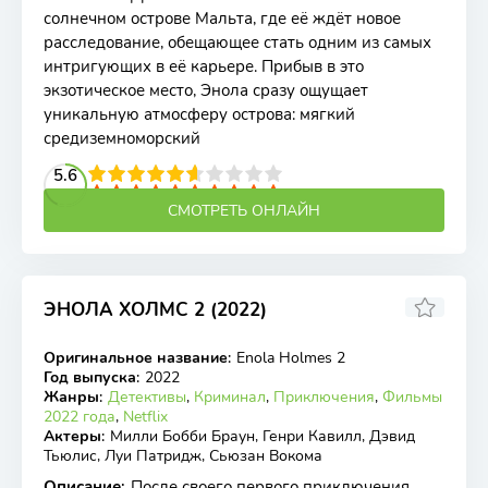
солнечном острове Мальта, где её ждёт новое
расследование, обещающее стать одним из самых
интригующих в её карьере. Прибыв в это
экзотическое место, Энола сразу ощущает
уникальную атмосферу острова: мягкий
средиземноморский
2
3
4
5.6
5
6
7
8
9
10
СМОТРЕТЬ ОНЛАЙН
ЭНОЛА ХОЛМС 2 (2022)
6.78
6.8
Оригинальное название
:
Enola Holmes 2
WEB-DL
Год выпуска
:
2022
Жанры
:
Детективы
,
Криминал
,
Приключения
,
Фильмы
2022 года
,
Netflix
Актеры
:
Милли Бобби Браун, Генри Кавилл, Дэвид
Тьюлис, Луи Патридж, Сьюзан Вокома
Описание
:
После своего первого приключения