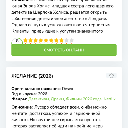
юная Энола Холмс, младшая сестра легендарного
детектива Шерлока Холмса, решается открыть
собственное детективное агентство в Лондоне.
Однако её путь к успеху оказывается тернистым.
Клиенты, привыкшие к услугам знаменитого
2
3
4
5
8
6
7
8
9
10
СМОТРЕТЬ ОНЛАЙН
ЖЕЛАНИЕ (2026)
Оригинальное название
:
Deseo
WEB-DL
Год выпуска
:
2026
Жанры
:
Детективы
,
Драмы
,
Фильмы 2026 года
,
Netflix
Описание
:
Лусеро обладает всем, о чём можно
мечтать: достатком, успехом и гармоничной
жизнью. Но внутри неё скрывается пустота,
которая заставляет её идти на крайние меры.