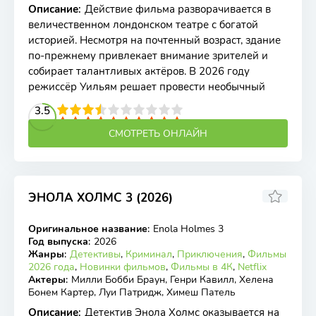
Описание
:
Действие фильма разворачивается в
величественном лондонском театре с богатой
историей. Несмотря на почтенный возраст, здание
по-прежнему привлекает внимание зрителей и
собирает талантливых актёров. В 2026 году
режиссёр Уильям решает провести необычный
2
3
4
3.5
5
6
7
8
9
10
СМОТРЕТЬ ОНЛАЙН
ЭНОЛА ХОЛМС 3 (2026)
6
5.8
Оригинальное название
:
Enola Holmes 3
WEB-DL
Год выпуска
:
2026
Жанры
:
Детективы
,
Криминал
,
Приключения
,
Фильмы
2026 года
,
Новинки фильмов
,
Фильмы в 4К
,
Netflix
Актеры
:
Милли Бобби Браун, Генри Кавилл, Хелена
Бонем Картер, Луи Патридж, Химеш Патель
Описание
:
Детектив Энола Холмс оказывается на