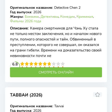
Оригинальное название
:
Detective Chen 2
WEB-DL
Год выпуска
:
2026
Жанры
:
Боевики
,
Детективы
,
Комедии
,
Криминал
,
Фильмы 2026 года
Описание
:
Камера смертников для Чэнь Ху стала
не только местом заключения, но и началом нового
пути, полного опасностей и тайн. Обвиненный в
преступлении, которого не совершал, он оказался
на грани гибели. Времени на доказательство своей
невиновности почти не
2
3
4
6.8
5
6
7
8
9
10
СМОТРЕТЬ ОНЛАЙН
ТАВВАИ (2026)
Оригинальное название
:
Tavvai
WEB-DL
Год выпуска
:
2026