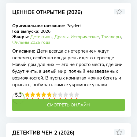
ЦЕННОЕ ОТКРЫТИЕ (2026)
Оригинальное название
:
Paydert
WEB-DL
Год выпуска
:
2026
Жанры
:
Детективы
,
Драмы
,
Исторические
,
Триллеры
,
Фильмы 2026 года
Описание
:
Дети всегда с нетерпением ждут
перемен, особенно когда речь идет о переезде.
Новый дом для них — это не просто место, где они
будут жить, а целый мир, полный неизведанных
возможностей. В пустых комнатах можно бегать и
прыгать, выбирать самые укромные уголки
2
3
4
5.3
5
6
7
8
9
10
СМОТРЕТЬ ОНЛАЙН
ДЕТЕКТИВ ЧЕН 2 (2026)