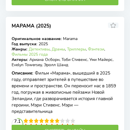
МАРАМА (2025)
6.1
Оригинальное название
:
Marama
WEB-DL
Год выпуска
:
2025
Жанры
:
Детективы
,
Драмы
,
Триллеры
,
Фэнтези
,
Фильмы 2025 года
Актеры
:
Ариана Осборн, Тоби Стивенс, Уми Майерс,
Evelyn Towersey, Эролл Шанд
Описание
:
Фильм «Марама», вышедший в 2025
году, отправляет зрителей в путешествие во
времени и пространстве. Он переносит нас в 1859
год, погружая в живописные пейзажи Новой
Зеландии, где разворачивается история главной
героини, Мэри Стивенс. Мэри —
представительница
2
3
4
7.1
5
6
7
8
9
10