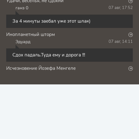
Удачи, веселья, не сдохни
ганз 0
07 авг, 17:52
Г
За 4 минуты заебал уже этот шлак)
Инопланетный шторм
Эдуард
07 авг, 14:11
Э
Сдох падаль.Туда ему и дорога !!!
Исчезновение Йозефа Менгеле