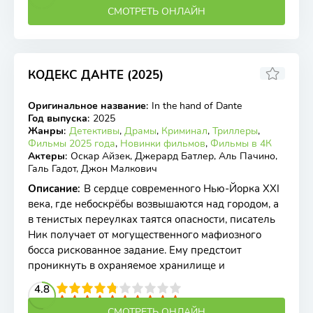
СМОТРЕТЬ ОНЛАЙН
КОДЕКС ДАНТЕ (2025)
5.71
4.6
Оригинальное название
:
In the hand of Dante
WEB-DL
Год выпуска
:
2025
Жанры
:
Детективы
,
Драмы
,
Криминал
,
Триллеры
,
Фильмы 2025 года
,
Новинки фильмов
,
Фильмы в 4К
Актеры
:
Оскар Айзек, Джерард Батлер, Аль Пачино,
Галь Гадот, Джон Малкович
Описание
:
В сердце современного Нью-Йорка XXI
века, где небоскрёбы возвышаются над городом, а
в тенистых переулках таятся опасности, писатель
Ник получает от могущественного мафиозного
босса рискованное задание. Ему предстоит
проникнуть в охраняемое хранилище и
2
3
4
4.8
5
6
7
8
9
10
СМОТРЕТЬ ОНЛАЙН