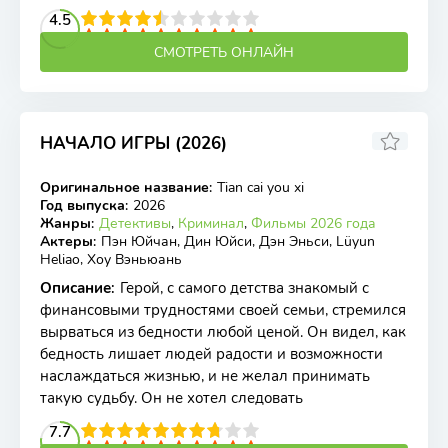
2
3
4
4.5
5
6
7
8
9
10
СМОТРЕТЬ ОНЛАЙН
НАЧАЛО ИГРЫ (2026)
7.2
Оригинальное название
:
Tian cai you xi
WEBRip
Год выпуска
:
2026
Жанры
:
Детективы
,
Криминал
,
Фильмы 2026 года
Актеры
:
Пэн Юйчан, Дин Юйси, Дэн Эньси, Lüyun
Heliao, Хоу Вэньюань
Описание
:
Герой, с самого детства знакомый с
финансовыми трудностями своей семьи, стремился
вырваться из бедности любой ценой. Он видел, как
бедность лишает людей радости и возможности
наслаждаться жизнью, и не желал принимать
такую судьбу. Он не хотел следовать
2
3
4
7.7
5
6
7
8
9
10