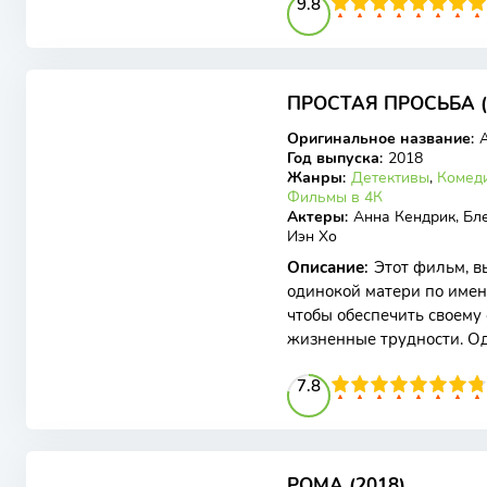
98
1
2
3
4
9.8
5
6
7
8
9
10
7
6.7
ПРОСТАЯ ПРОСЬБА (
BDRip
Оригинальное название
:
A
Год выпуска
:
2018
Жанры
:
Детективы
,
Комед
Фильмы в 4К
Актеры
:
Анна Кендрик, Бле
Иэн Хо
Описание
:
Этот фильм, в
одинокой матери по имен
чтобы обеспечить своему
жизненные трудности. Од
одинокой матерью,
78
1
2
3
4
7.8
5
6
7
8
9
10
7.15
7.6
РОМА (2018)