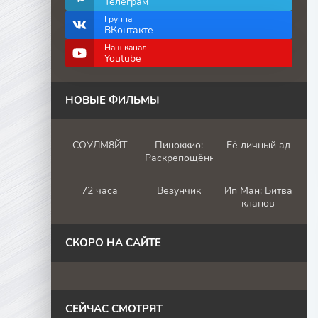
Телеграм
Группа
ВКонтакте
Наш канал
Youtube
НОВЫЕ ФИЛЬМЫ
СОУЛМ8ЙТ
Пиноккио:
Её личный ад
Раскрепощённый
72 часа
Везунчик
Ип Ман: Битва
кланов
СКОРО НА САЙТЕ
СЕЙЧАС СМОТРЯТ