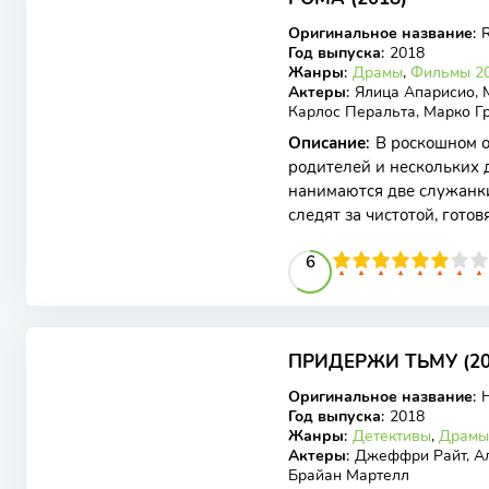
WEB-DL
Оригинальное название
:
Год выпуска
:
2018
Жанры
:
Драмы
,
Фильмы 20
Актеры
:
Ялица Апарисио, 
Карлос Перальта, Марко Г
Описание
:
В роскошном о
родителей и нескольких 
нанимаются две служанки
следят за чистотой, готов
детей, и родители,
60
1
2
3
4
5
6
6
7
8
9
10
5.92
5.6
ПРИДЕРЖИ ТЬМУ (20
WEB-DL
Оригинальное название
:
H
Год выпуска
:
2018
Жанры
:
Детективы
,
Драмы
Актеры
:
Джеффри Райт, Ал
Брайан Мартелл