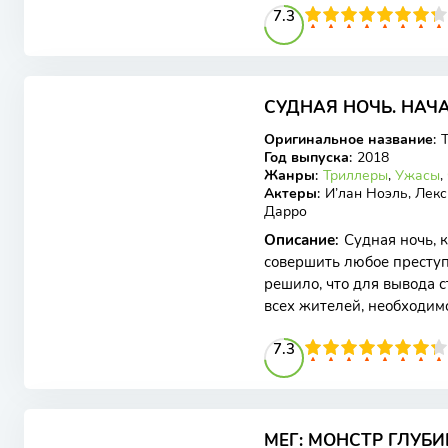
73
1
2
3
4
7.3
5
6
7
8
9
10
5.46
5.2
СУДНАЯ НОЧЬ. НАЧА
BDRip
Оригинальное название
:
T
Год выпуска
:
2018
Жанры
:
Триллеры
,
Ужасы
,
Актеры
:
И’лан Ноэль, Лекс
Дарро
Описание
:
Судная ночь, 
совершить любое преступ
решило, что для вывода 
всех жителей, необходим
народу свободу действий.
73
1
2
3
4
7.3
5
6
7
8
9
10
5.94
5.7
МЕГ: МОНСТР ГЛУБИ