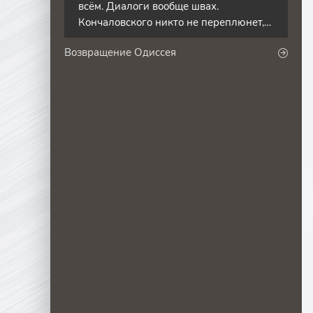
всём. Диалоги вообще швах.
Кончаловского никто не переплюнет,
лишь он понимал как должно
Возвращение Одиссея
выглядеть по-настоящему