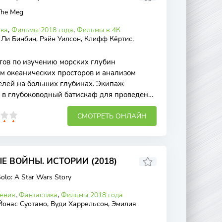
The Meg
ика
,
Фильмы 2018 года
,
Фильмы в 4К
 Ли Бинбин, Рэйн Уилсон, Клифф Кёртис,
тов по изучению морских глубин
м океанических просторов и анализом
елей на больших глубинах. Экипаж
 в глубоководный батискаф для проведения
ружения в
СМОТРЕТЬ ОНЛАЙН
Е ВОЙНЫ. ИСТОРИИ (2018)
olo: A Star Wars Story
ения
,
Фантастика
,
Фильмы 2018 года
Йонас Суотамо, Вуди Харрельсон, Эмилия