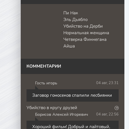
Пи Нак
Эль Дьябло
Убийство на Дерби
Нормальная женщина
Четверка Финнегана
Айша
КОММЕНТАРИИ
Гость игорь
04 авг, 23:31
Г
Заговор гомосеков спалили лесбиянки
Убийство в кругу друзей
Борисов Алексей Игоревич
04 авг, 22:56
Б
Хороший фильм! Добрый и лайтовый,