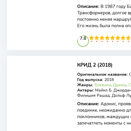
Описание
:
В 1987 году Б
Трансформеров, долгое в
постоянно меняя маршрут
Его жизнь была полна опа
сдавался, продолжая борь
78
1
2
3
4
7.8
5
6
7
8
9
10
6.71
7.1
КРИД 2 (2018)
BDRip
Оригинальное название
:
C
Год выпуска
:
2018
Жанры
:
Боевики
,
Драмы
,
С
Актеры
:
Майкл Б. Джордан,
Филишия Рашад, Дольф Лу
Описание
:
Адонис, проя
поединке, неожиданно дл
поклонников, жаждущих в
запечатлеть моменты с н
ощущает радости