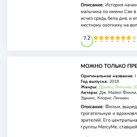
Описание
:
История начин
мальчика по имени Сэм в
исчез средь бела дня, и е
местному охотнику на вол
сможет взять след и
72
1
2
3
4
7.2
5
6
7
8
9
10
7.46
7.3
МОЖНО ТОЛЬКО ПРЕ
BDRip
Оригинальное название
:
I
Год выпуска
:
2018
Жанры
:
Драмы
,
Фильмы 20
Актеры
:
Дж. Майкл Финли,
Эдкинс, Клорис Личмен
Описание
:
Фильм, вышедш
трогательную и вдохновл
зрителей. Его центральн
группы MercyMe, ставшей
коллектива посвятил эту