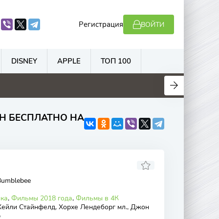
Регистрация
ВОЙТИ
DISNEY
APPLE
ТОП 100
.7
4.5
5.6
6.9
Н БЕСПЛАТНО НА
Bumblebee
ика
,
Фильмы 2018 года
,
Фильмы в 4К
Хейли Стайнфелд, Хорхе Лендеборг мл., Джон
р