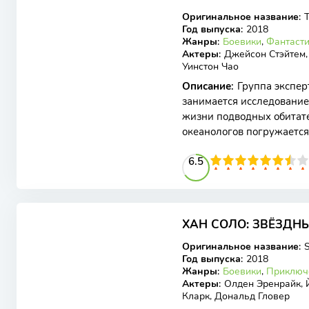
BDRip
Оригинальное название
:
Год выпуска
:
2018
Жанры
:
Боевики
,
Фантаст
Актеры
:
Джейсон Стэйтем,
Уинстон Чао
Описание
:
Группа экспер
занимается исследование
жизни подводных обитат
океанологов погружается
очередного рабочего пог
65
1
2
3
4
6.5
5
6
7
8
9
10
6.92
6.9
ХАН СОЛО: ЗВЁЗДНЫ
BDRip
Оригинальное название
:
S
Год выпуска
:
2018
Жанры
:
Боевики
,
Приключ
Актеры
:
Олден Эренрайк, 
Кларк, Дональд Гловер