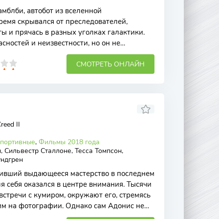
амблби, автобот из вселенной
ремя скрывался от преследователей,
ы и прячась в разных уголках галактики.
сностей и неизвестности, но он не
бу за свободу.
СМОТРЕТЬ ОНЛАЙН
reed II
портивные
,
Фильмы 2018 года
 Сильвестр Сталлоне, Тесса Томпсон,
ндгрен
вивший выдающееся мастерство в последнем
я себя оказался в центре внимания. Тысячи
стречи с кумиром, окружают его, стремясь
им на фотографии. Однако сам Адонис не