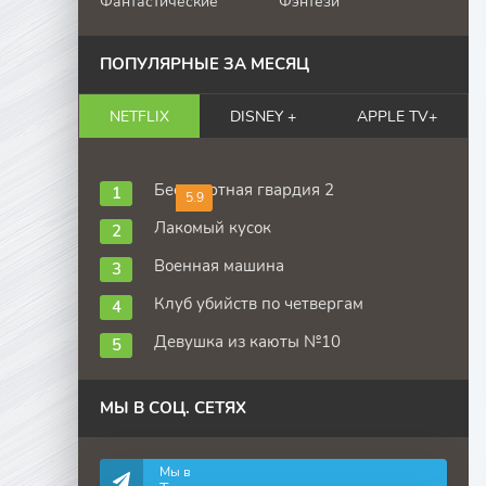
Фантастические
Фэнтези
ПОПУЛЯРНЫЕ ЗА МЕСЯЦ
NETFLIX
DISNEY +
APPLE TV+
Бессмертная гвардия 2
5.9
Лакомый кусок
Военная машина
Клуб убийств по четвергам
Девушка из каюты №10
МЫ В СОЦ. СЕТЯХ
Мы в