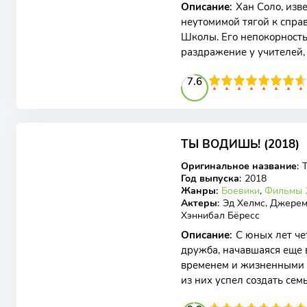
Описание
:
Хан Соло, изв
неутомимой тягой к спра
Школы. Его непокорност
раздражение у учителей, 
независимостью и стремл
76
1
2
3
4
7.6
5
6
7
8
9
10
6.73
6.5
ТЫ ВОДИШЬ! (2018)
WEB-DL
Оригинальное название
:
Год выпуска
:
2018
Жанры
:
Боевики
,
Фильмы 
Актеры
:
Эд Хелмс, Джерем
Хэннибал Бёресс
Описание
:
С юных лет че
дружба, начавшаяся еще 
временем и жизненными 
из них успел создать сем
Однако, несмотря на