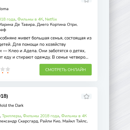
Roma
18 года
,
Фильмы в 4К
,
Netflix
Марина Де Тавира, Диего Кортина Отри,
раф
собняке живет большая семья, состоящая из
детей. Для помощи по хозяйству
 — Клео и Адела. Они заботятся о детях,
ят еду и стирают одежду. В семье четверо
СМОТРЕТЬ ОНЛАЙН
18)
old the Dark
,
Триллеры
,
Фильмы 2018 года
,
Фильмы в 4К
ександр Скарсгард, Райли Кио, Майкл Тэйлс,