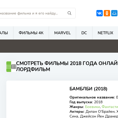
АЛЫ
ФИЛЬМЫ 4К
MARVEL
DC
NETFLIX
1
4.7
4.6
5
СМОТРЕТЬ ФИЛЬМЫ 2018 ГОДА ОНЛАЙ
ЛОРДФИЛЬМ
6.73
6.7
БАМБЛБИ (2018)
BDRip
Оригинальное название
:
Год выпуска
:
2018
Жанры
:
Боевики
,
Фантаст
Актеры
:
Дилан О’Брайен, 
Сина, Джейсон Йен Драке