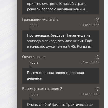
приятно смотреть. В нашей стране
решили вопрос с насильниками и
сумасшедшим сбродом отправив их на
Гражданин-мститель
сво заманив
Кость
04 авг, 19:57
К
Постановщик бездарь. Такая чушь из
эпизода в эпизод, что мозг кипит. Ещё
и качество хуже чем на VHS. Когда в
домохозяйке проснулся сапермен-
Опустошение
нендзя,
Кость
04 авг, 19:47
К
Бессмысленная плохо сделанная
дешёвка.
Бессмертная гвардия 2
Кость
04 авг, 19:43
К
Очень слабый фильм. Практически во