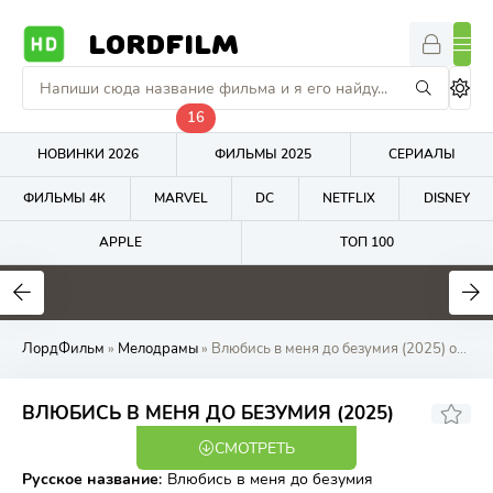
LORDFILM
16
НОВИНКИ 2026
ФИЛЬМЫ 2025
СЕРИАЛЫ
ФИЛЬМЫ 4К
MARVEL
DC
NETFLIX
DISNEY
APPLE
ТОП 100
8.8
10
1
ЛордФильм
»
Мелодрамы
» Влюбись в меня до безумия (2025) онлайн бесплатно на LordFilm
ВЛЮБИСЬ В МЕНЯ ДО БЕЗУМИЯ (2025)
СМОТРЕТЬ
WEB-DL
Русское название
:
Влюбись в меня до безумия