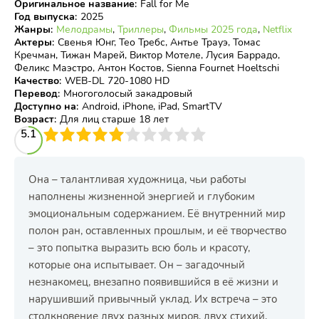
Оригинальное название
:
Fall for Me
Год выпуска
:
2025
Жанры
:
Мелодрамы
,
Триллеры
,
Фильмы 2025 года
,
Netflix
Актеры
:
Свенья Юнг, Тео Требс, Антье Трауэ, Томас
Кречман, Тижан Марей, Виктор Мотеле, Лусия Баррадо,
Феликс Маэстро, Антон Костов, Sienna Fournet Hoeltschi
Качество
:
WEB-DL 720-1080 HD
Перевод
:
Многоголосый закадровый
Доступно на
:
Android, iPhone, iPad, SmartTV
Возраст
:
Для лиц старше 18 лет
3
5.1
4
5
6
7
8
9
10
Она – талантливая художница, чьи работы
наполнены жизненной энергией и глубоким
эмоциональным содержанием. Её внутренний мир
полон ран, оставленных прошлым, и её творчество
– это попытка выразить всю боль и красоту,
которые она испытывает. Он – загадочный
незнакомец, внезапно появившийся в её жизни и
нарушивший привычный уклад. Их встреча – это
столкновение двух разных миров, двух стихий,