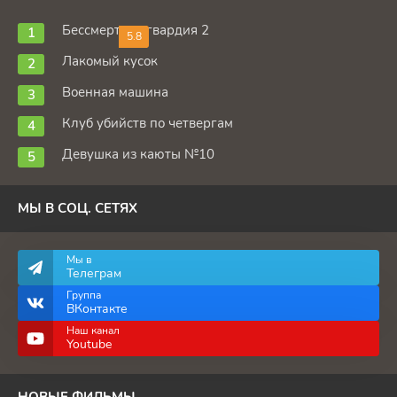
Бессмертная гвардия 2
5.8
Лакомый кусок
Военная машина
Клуб убийств по четвергам
Девушка из каюты №10
МЫ В СОЦ. СЕТЯХ
Мы в
Телеграм
Группа
ВКонтакте
Наш канал
Youtube
НОВЫЕ ФИЛЬМЫ