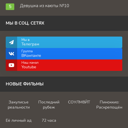
Девушка из каюты №10
МЫ В СОЦ. СЕТЯХ
Мы в
Телеграм
Группа
ВКонтакте
Наш канал
Youtube
НОВЫЕ ФИЛЬМЫ
Закулисье
Последний
СОУЛМ8ЙТ
Пиноккио:
реальности
рубеж
Раскрепощённы
Её личный ад
72 часа