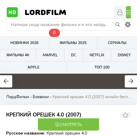
LORDFILM
0
НОВИНКИ 2026
ФИЛЬМЫ 2025
СЕРИАЛЫ
ФИЛЬМЫ 4К
MARVEL
DC
NETFLIX
DISNEY
APPLE
ТОП 100
5.8
4.8
7.4
ЛордФильм
»
Боевики
» Крепкий орешек 4.0 (2007) онлайн бесплатно на LordFilm
7.33
7.1
КРЕПКИЙ ОРЕШЕК 4.0 (2007)
СМОТРЕТЬ
WEBRip
Русское название
:
Крепкий орешек 4.0