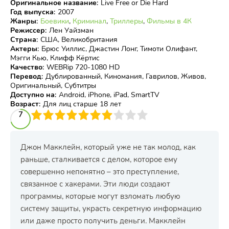
Оригинальное название
:
Live Free or Die Hard
Год выпуска
:
2007
Жанры
:
Боевики
,
Криминал
,
Триллеры
,
Фильмы в 4К
Режиссер
:
Лен Уайзман
Страна
:
США, Великобритания
Актеры
:
Брюс Уиллис, Джастин Лонг, Тимоти Олифант,
Мэгги Кью, Клифф Кёртис
Качество
:
WEBRip 720-1080 HD
Перевод
:
Дублированный, Киномания, Гаврилов, Живов,
Оригинальный, Субтитры
Доступно на
:
Android, iPhone, iPad, SmartTV
Возраст
:
Для лиц старше 18 лет
3
4
7
5
6
7
8
9
10
Джон Макклейн, который уже не так молод, как
раньше, сталкивается с делом, которое ему
совершенно непонятно – это преступление,
связанное с хакерами. Эти люди создают
программы, которые могут взломать любую
систему защиты, украсть секретную информацию
или даже просто получить деньги. Макклейн