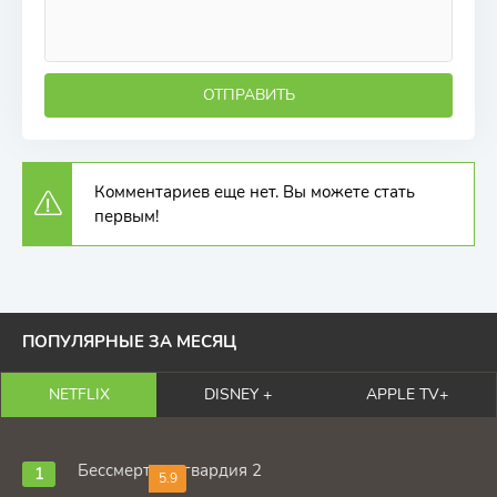
ОТПРАВИТЬ
Комментариев еще нет. Вы можете стать
первым!
ПОПУЛЯРНЫЕ ЗА МЕСЯЦ
NETFLIX
DISNEY +
APPLE TV+
Бессмертная гвардия 2
5.9