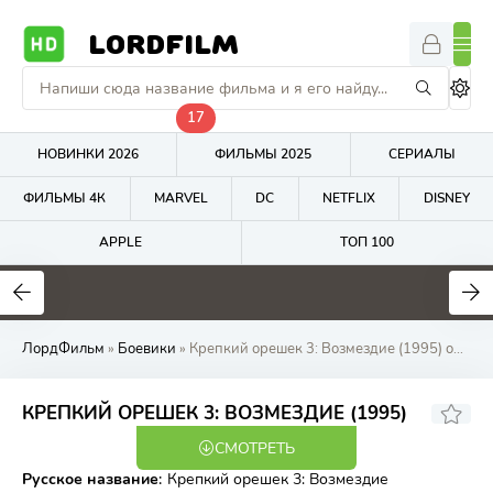
LORDFILM
17
НОВИНКИ 2026
ФИЛЬМЫ 2025
СЕРИАЛЫ
ФИЛЬМЫ 4К
MARVEL
DC
NETFLIX
DISNEY
APPLE
ТОП 100
0
0
5.9
ЛордФильм
»
Боевики
» Крепкий орешек 3: Возмездие (1995) онлайн бесплатно на LordFilm
7.66
7.6
КРЕПКИЙ ОРЕШЕК 3: ВОЗМЕЗДИЕ (1995)
СМОТРЕТЬ
BDRip
Русское название
:
Крепкий орешек 3: Возмездие