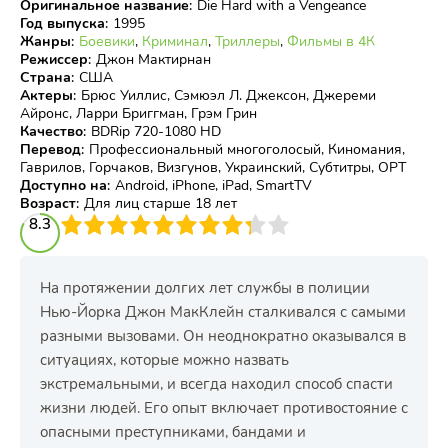
Оригинальное название
:
Die Hard with a Vengeance
Год выпуска
:
1995
Жанры
:
Боевики
,
Криминал
,
Триллеры
,
Фильмы в 4К
Режиссер
:
Джон Мактирнан
Страна
:
США
Актеры
:
Брюс Уиллис, Сэмюэл Л. Джексон, Джереми
Айронс, Ларри Бриггман, Грэм Грин
Качество
:
BDRip 720-1080 HD
Перевод
:
Профессиональный многоголосый, Киномания,
Гаврилов, Горчаков, Визгунов, Украинский, Субтитры, ОРТ
Доступно на
:
Android, iPhone, iPad, SmartTV
Возраст
:
Для лиц старше 18 лет
3
8.3
4
5
6
7
8
9
10
На протяжении долгих лет службы в полиции
Нью-Йорка Джон МакКлейн сталкивался с самыми
разными вызовами. Он неоднократно оказывался в
ситуациях, которые можно назвать
экстремальными, и всегда находил способ спасти
жизни людей. Его опыт включает противостояние с
опасными преступниками, бандами и