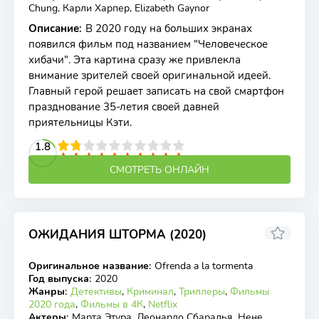
Chung, Карли Харпер, Elizabeth Gaynor
Описание
:
В 2020 году на больших экранах
появился фильм под названием "Человеческое
хибачи". Эта картина сразу же привлекла
внимание зрителей своей оригинальной идеей.
Главный герой решает записать на свой смартфон
празднование 35-летия своей давней
приятельницы Кэти.
2
3
4
1.8
5
6
7
8
9
10
СМОТРЕТЬ ОНЛАЙН
ОЖИДАНИЯ ШТОРМА (2020)
6.107
6.2
Оригинальное название
:
Ofrenda a la tormenta
WEB-DL
Год выпуска
:
2020
Жанры
:
Детективы
,
Криминал
,
Триллеры
,
Фильмы
2020 года
,
Фильмы в 4К
,
Netflix
Актеры
:
Марта Этура, Леонардо Сбаралья, Нене,