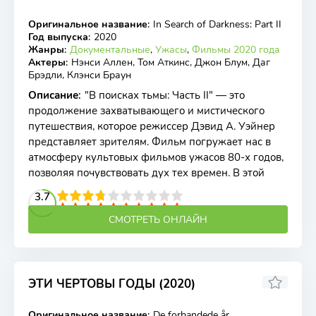
Оригинальное название
:
In Search of Darkness: Part II
BDRip
Год выпуска
:
2020
Жанры
:
Документальные
,
Ужасы
,
Фильмы 2020 года
Актеры
:
Нэнси Аллен, Том Аткинс, Джон Блум, Даг
Брэдли, Клэнси Браун
Описание
:
"В поисках тьмы: Часть II" — это
продолжение захватывающего и мистического
путешествия, которое режиссер Дэвид А. Уэйнер
представляет зрителям. Фильм погружает нас в
атмосферу культовых фильмов ужасов 80-х годов,
позволяя почувствовать дух тех времен. В этой
2
3
4
3.7
5
6
7
8
9
10
СМОТРЕТЬ ОНЛАЙН
ЭТИ ЧЕРТОВЫ ГОДЫ (2020)
6.5
Оригинальное название
:
De forbandede år