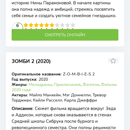
историю Нины Парамоновой. В начале картины
она полна надежд и амбиций, стремясь посвятить
себя семье и создать уютное семейное гнездышко.
2
3
4
5
6
6
7
8
9
10
СМОТРЕТЬ ОНЛАЙН
ЗОМБИ 2 (2020)
6.4
5.7
Оригинальное название
:
Z-O-M-B-I-E-S 2
WEB-DL
Год выпуска
:
2020
Жанры
:
Мелодрамы
,
Приключения
,
Фэнтези
,
Фильмы
2020 года
Актеры
:
Майло Манхейм, Мэг Доннелли, Тревор
Торджман, Кайли Расселл, Карла Джеффри
Описание
:
Сюжет фильма вращается вокруг Зеда
и Аддисон, которые снова оказываются в стенах
Средней школы Сибрука после бурного и
революционного семестра. Они полны решимости