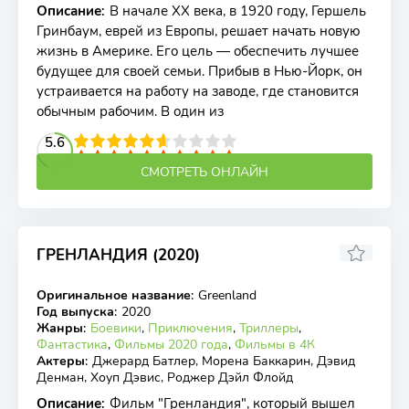
Описание
:
В начале XX века, в 1920 году, Гершель
Гринбаум, еврей из Европы, решает начать новую
жизнь в Америке. Его цель — обеспечить лучшее
будущее для своей семьи. Прибыв в Нью-Йорк, он
устраивается на работу на заводе, где становится
обычным рабочим. В один из
2
3
4
5.6
5
6
7
8
9
10
СМОТРЕТЬ ОНЛАЙН
ГРЕНЛАНДИЯ (2020)
6.91
6.4
Оригинальное название
:
Greenland
BDRip
Год выпуска
:
2020
Жанры
:
Боевики
,
Приключения
,
Триллеры
,
Фантастика
,
Фильмы 2020 года
,
Фильмы в 4К
Актеры
:
Джерард Батлер, Морена Баккарин, Дэвид
Денман, Хоуп Дэвис, Роджер Дэйл Флойд
Описание
:
Фильм "Гренландия", который вышел