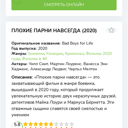
СМОТРЕТЬ ОНЛАЙН
ПЛОХИЕ ПАРНИ НАВСЕГДА (2020)
6.70
6.5
Оригинальное название
:
Bad Boys for Life
BDRip
Год выпуска
:
2020
Жанры
:
Боевики
,
Комедии
,
Криминал
,
Фильмы 2020
года
,
Фильмы в 4К
Актеры
:
Уилл Смит, Мартин Лоуренс, Ванесса Энн
Хадженс, Александр Людвиг, Чарльз Мелтон
Описание
:
«Плохие парни навсегда» — это
захватывающий фильм в жанре боевика,
вышедший в 2020 году, который продолжает
увлекательную историю двух неразлучных друзей,
детективов Майка Лоури и Маркуса Бёрнетта. Эти
отважные сыщики славятся своей смелостью и
умением
2
3
4
5.8
5
6
7
8
9
10