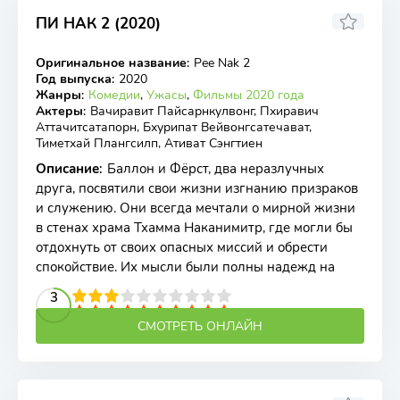
ПИ НАК 2 (2020)
4.7
Оригинальное название
:
Pee Nak 2
WEB-DL
Год выпуска
:
2020
Жанры
:
Комедии
,
Ужасы
,
Фильмы 2020 года
Актеры
:
Вачиравит Пайсарнкулвонг, Пхиравич
Аттачитсатапорн, Бхурипат Вейвонгсатечават,
Тиметхай Плангсилп, Ативат Сэнгтиен
Описание
:
Баллон и Фёрст, два неразлучных
друга, посвятили свои жизни изгнанию призраков
и служению. Они всегда мечтали о мирной жизни
в стенах храма Тхамма Наканимитр, где могли бы
отдохнуть от своих опасных миссий и обрести
спокойствие. Их мысли были полны надежд на
2
3
4
5
3
6
7
8
9
10
СМОТРЕТЬ ОНЛАЙН