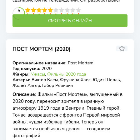
сценаристом на телевидении. Он разрабатывает
2
3
4
5
5
6
7
8
9
10
СМОТРЕТЬ ОНЛАЙН
ПОСТ МОРТЕМ (2020)
5.95
5.5
Оригинальное название
:
Post Mortem
BDRip
Год выпуска
:
2020
Жанры
:
Ужасы
,
Фильмы 2020 года
Актеры
:
Виктор Клем, Фружина Хаис, Юдит Шелль,
Жольт Ангер, Габор Ревицки
Описание
:
Фильм «Пост Мортем», выпущенный в
2020 году, переносит зрителя в мрачную
атмосферу 1919 года в Венгрии. Главный герой,
Томас, возвращается с фронтов Первой мировой
войны, чудом избежав гибели. Теперь он
занимается необычным делом — созданием
фотографий