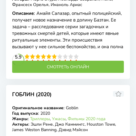
Франсеск Орелья, Иманоль Ариас
Описание
:
Амайя Салазар, опытный полицейский,
получает новое назначение в долину Базтан. Ее
задача – расследование серии загадочных и
тревожных смертей детей, которые имеют явные
ритуальные элементы. Эти происшествия
вызывают у нее сильное беспокойство, и она полна
2
3
4
5.9
5
6
7
8
9
10
СМОТРЕТЬ ОНЛАЙН
ГОБЛИН (2020)
3
Оригинальное название
:
Goblin
WEB-DL
Год выпуска
:
2020
Жанры
:
Триллеры
,
Ужасы
,
Фильмы 2020 года
Актеры
:
Эшли Рене, Джо Каммингс, Houston Towe,
James Weston Banning, Дэвид Мэйсон