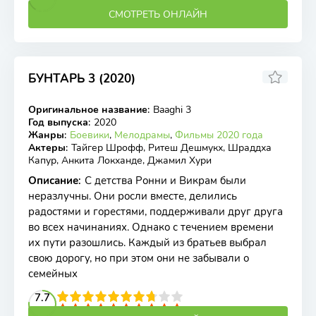
СМОТРЕТЬ ОНЛАЙН
БУНТАРЬ 3 (2020)
6.29
2.2
Оригинальное название
:
Baaghi 3
BDRip
Год выпуска
:
2020
Жанры
:
Боевики
,
Мелодрамы
,
Фильмы 2020 года
Актеры
:
Тайгер Шрофф, Ритеш Дешмукх, Шраддха
Капур, Анкита Локханде, Джамил Хури
Описание
:
С детства Ронни и Викрам были
неразлучны. Они росли вместе, делились
радостями и горестями, поддерживали друг друга
во всех начинаниях. Однако с течением времени
их пути разошлись. Каждый из братьев выбрал
свою дорогу, но при этом они не забывали о
семейных
2
3
4
7.7
5
6
7
8
9
10