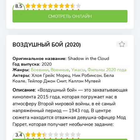
2
3
4
8.5
5
6
7
8
9
10
СМОТРЕТЬ ОНЛАЙН
ВОЗДУШНЫЙ БОЙ (2020)
5.23
5
Оригинальное название
:
Shadow in the Cloud
BDRip
Год выпуска
:
2020
Жанры
:
Боевики
,
Военные
,
Ужасы
,
Фильмы 2020 года
Актеры
:
Хлоя Грейс Морец, Ник Робинсон, Бела
Коале, Тейлор Джон Смит, Каллэн Мулвей
Описание
:
«Воздушный бой» — это захватывающая
кинолента 2015 года, которая погружает нас в
атмосферу Второй мировой войны, в её самый
напряжённый период — 1943 год. В центре
сюжета находится отважная девушка-офицер Мод
Гэррет, которая получает необычное задание:
2
3
4
3.4
5
6
7
8
9
10