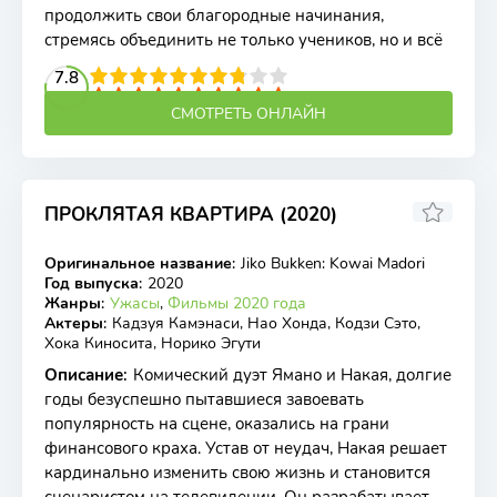
продолжить свои благородные начинания,
стремясь объединить не только учеников, но и всё
2
3
4
7.8
5
6
7
8
9
10
СМОТРЕТЬ ОНЛАЙН
ПРОКЛЯТАЯ КВАРТИРА (2020)
4.5
Оригинальное название
:
Jiko Bukken: Kowai Madori
WEB-DL
Год выпуска
:
2020
Жанры
:
Ужасы
,
Фильмы 2020 года
Актеры
:
Кадзуя Камэнаси, Нао Хонда, Кодзи Сэто,
Хока Киносита, Норико Эгути
Описание
:
Комический дуэт Ямано и Накая, долгие
годы безуспешно пытавшиеся завоевать
популярность на сцене, оказались на грани
финансового краха. Устав от неудач, Накая решает
кардинально изменить свою жизнь и становится