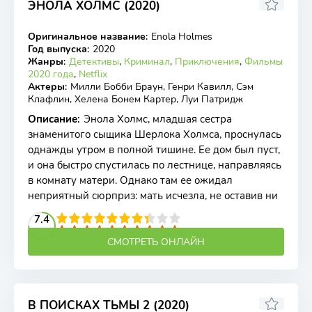
ЭНОЛА ХОЛМС (2020)
6.47
6.6
Оригинальное название
:
Enola Holmes
WEB-DL
Год выпуска
:
2020
Жанры
:
Детективы
,
Криминал
,
Приключения
,
Фильмы
2020 года
,
Netflix
Актеры
:
Милли Бобби Браун, Генри Кавилл, Сэм
Клафлин, Хелена Бонем Картер, Луи Патридж
Описание
:
Энола Холмс, младшая сестра
знаменитого сыщика Шерлока Холмса, проснулась
однажды утром в полной тишине. Ее дом был пуст,
и она быстро спустилась по лестнице, направляясь
в комнату матери. Однако там ее ожидал
неприятный сюрприз: мать исчезла, не оставив ни
2
3
4
7.4
5
6
7
8
9
10
СМОТРЕТЬ ОНЛАЙН
В ПОИСКАХ ТЬМЫ 2 (2020)
7.95
7.9