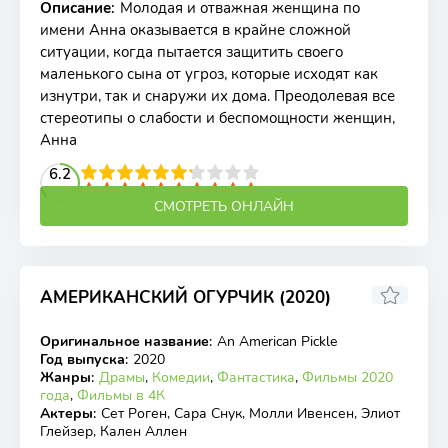
Описание
:
Молодая и отважная женщина по
имени Анна оказывается в крайне сложной
ситуации, когда пытается защитить своего
маленького сына от угроз, которые исходят как
изнутри, так и снаружи их дома. Преодолевая все
стереотипы о слабости и беспомощности женщин,
Анна
2
3
4
6.2
5
6
7
8
9
10
СМОТРЕТЬ ОНЛАЙН
АМЕРИКАНСКИЙ ОГУРЧИК (2020)
6
5.7
Оригинальное название
:
An American Pickle
WEB-DL
Год выпуска
:
2020
Жанры
:
Драмы
,
Комедии
,
Фантастика
,
Фильмы 2020
года
,
Фильмы в 4К
Актеры
:
Сет Роген, Сара Снук, Молли Ивенсен, Элиот
Глейзер, Кален Аллен