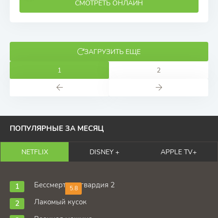
СМОТРЕТЬ ОНЛАЙН
ЗАГРУЗИТЬ ЕЩЕ
1
2
ПОПУЛЯРНЫЕ ЗА МЕСЯЦ
NETFLIX
DISNEY +
APPLE TV+
Бессмертная гвардия 2
5.8
Лакомый кусок