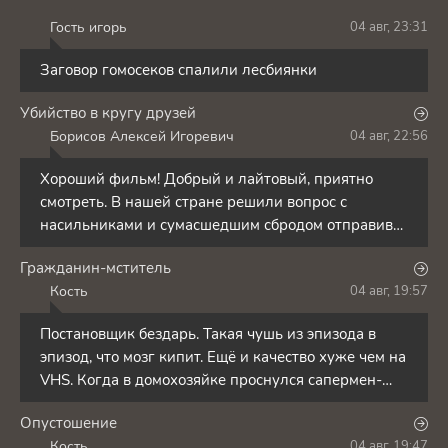
Гость игорь
04 авг, 23:31
Г
Заговор гомосеков спалили лесбиянки
Убийство в кругу друзей
Борисов Алексей Игоревич
04 авг, 22:56
Б
Хороший фильм! Добрый и лайтовый, приятно
смотреть. В нашей стране решили вопрос с
насильниками и сумасшедшим сбродом отправив
их на сво заманив
Гражданин-мститель
Кость
04 авг, 19:57
К
Постановщик бездарь. Такая чушь из эпизода в
эпизод, что мозг кипит. Ещё и качество хуже чем на
VHS. Когда в домохозяйке проснулся сапермен-
нендзя,
Опустошение
Кость
04 авг, 19:47