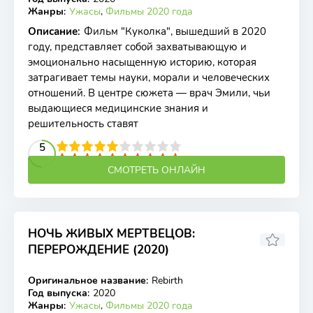
Жанры
:
Ужасы
,
Фильмы 2020 года
Описание
:
Фильм "Куколка", вышедший в 2020
году, представляет собой захватывающую и
эмоционально насыщенную историю, которая
затрагивает темы науки, морали и человеческих
отношений. В центре сюжета — врач Эмили, чьи
выдающиеся медицинские знания и
решительность ставят
2
3
4
5
5
6
7
8
9
10
СМОТРЕТЬ ОНЛАЙН
НОЧЬ ЖИВЫХ МЕРТВЕЦОВ:
ПЕРЕРОЖДЕНИЕ (2020)
2.6
Оригинальное название
:
Rebirth
WEB-DL
Год выпуска
:
2020
Жанры
:
Ужасы
,
Фильмы 2020 года