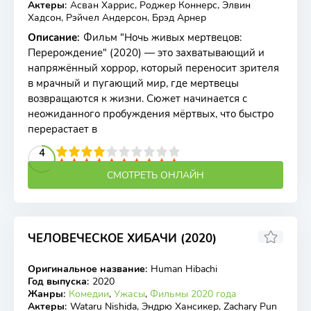
Актеры
:
Асван Харрис, Роджер Коннерс, Элвин
Хадсон, Рэйчел Андерсон, Брэд Арнер
Описание
:
Фильм "Ночь живых мертвецов:
Перерождение" (2020) — это захватывающий и
напряжённый хоррор, который переносит зрителя
в мрачный и пугающий мир, где мертвецы
возвращаются к жизни. Сюжет начинается с
неожиданного пробуждения мёртвых, что быстро
перерастает в
2
3
4
5
4
6
7
8
9
10
СМОТРЕТЬ ОНЛАЙН
ЧЕЛОВЕЧЕСКОЕ ХИБАЧИ (2020)
3
Оригинальное название
:
Human Hibachi
WEB-DL
Год выпуска
:
2020
Жанры
:
Комедии
,
Ужасы
,
Фильмы 2020 года
Актеры
:
Wataru Nishida, Эндрю Хансикер, Zachary Pun