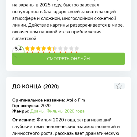
на экраны в 2025 году, быстро завоевал
популярность благодаря своей захватывающей
атмосфере и сложной, многослойной сюжетной
линии. Действие картины разворачивается в мире,
охваченном паникой из-за приближения
гигантской
2
3
4
5.4
5
6
7
8
9
10
СМОТРЕТЬ ОНЛАЙН
ДО КОНЦА (2020)
Оригинальное название
:
Até o Fim
WEB-DL
Год выпуска
:
2020
Жанры
:
Драмы
,
Фильмы 2020 года
Описание
:
Фильм 2020 года, затрагивающий
глубокие темы человеческих взаимоотношений и
личностного роста, рассказывает драматическую