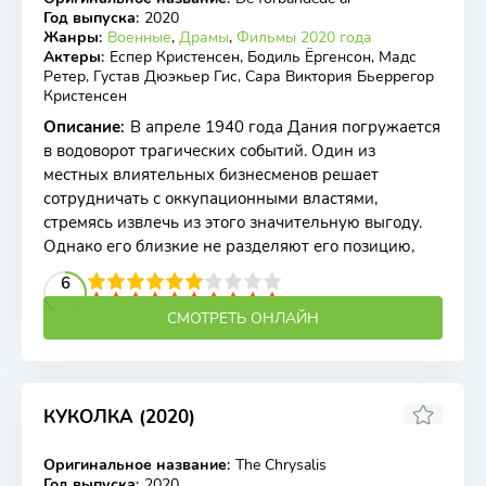
WEB-DL
Год выпуска
:
2020
Жанры
:
Военные
,
Драмы
,
Фильмы 2020 года
Актеры
:
Еспер Кристенсен, Бодиль Ёргенсон, Мадс
Ретер, Густав Дюэкьер Гис, Сара Виктория Бьеррегор
Кристенсен
Описание
:
В апреле 1940 года Дания погружается
в водоворот трагических событий. Один из
местных влиятельных бизнесменов решает
сотрудничать с оккупационными властями,
стремясь извлечь из этого значительную выгоду.
Однако его близкие не разделяют его позицию,
2
3
4
5
6
6
7
8
9
10
СМОТРЕТЬ ОНЛАЙН
КУКОЛКА (2020)
Оригинальное название
:
The Chrysalis
WEBRip
Год выпуска
:
2020