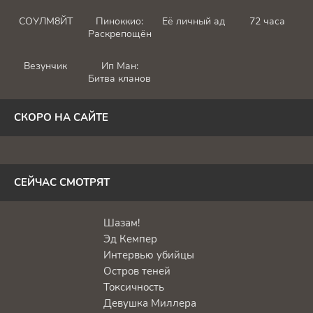
СОУЛМ8ЙТ
Пиноккио:
Её личный ад
72 часа
Раскрепощённый
Везунчик
Ип Ман:
Битва кланов
СКОРО НА САЙТЕ
СЕЙЧАС СМОТРЯТ
Шазам!
Эд Кемпер
Интервью убийцы
Остров теней
Токсичность
Девушка Миллера