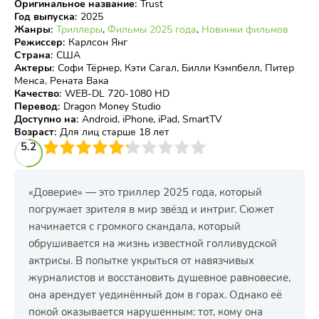
Оригинальное название
:
Trust
Год выпуска
:
2025
Жанры
:
Триллеры
,
Фильмы 2025 года
,
Новинки фильмов
Режиссер
:
Карлсон Янг
Страна
:
США
Актеры
:
Софи Тёрнер, Кэти Сагал, Билли Кэмпбелл, Питер
Менса, Рената Вака
Качество
:
WEB-DL 720-1080 HD
Перевод
:
Dragon Money Studio
Доступно на
:
Android, iPhone, iPad, SmartTV
Возраст
:
Для лиц старше 18 лет
3
5.2
4
5
6
7
8
9
10
«Доверие» — это триллер 2025 года, который
погружает зрителя в мир звёзд и интриг. Сюжет
начинается с громкого скандала, который
обрушивается на жизнь известной голливудской
актрисы. В попытке укрыться от навязчивых
журналистов и восстановить душевное равновесие,
она арендует уединённый дом в горах. Однако её
покой оказывается нарушенным: тот, кому она