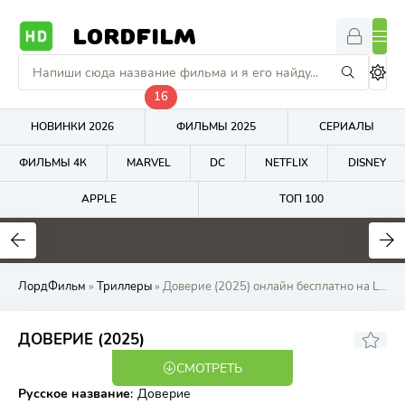
LORDFILM
16
НОВИНКИ 2026
ФИЛЬМЫ 2025
СЕРИАЛЫ
ФИЛЬМЫ 4К
MARVEL
DC
NETFLIX
DISNEY
APPLE
ТОП 100
8.8
10
1
ЛордФильм
»
Триллеры
» Доверие (2025) онлайн бесплатно на LordFilm
3.8
ДОВЕРИЕ (2025)
СМОТРЕТЬ
WEB-DL
Русское название
:
Доверие