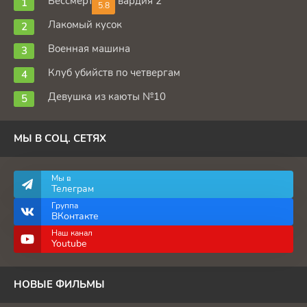
Бессмертная гвардия 2
5.8
Лакомый кусок
Военная машина
Клуб убийств по четвергам
Девушка из каюты №10
МЫ В СОЦ. СЕТЯХ
Мы в
Телеграм
Группа
ВКонтакте
Наш канал
Youtube
НОВЫЕ ФИЛЬМЫ