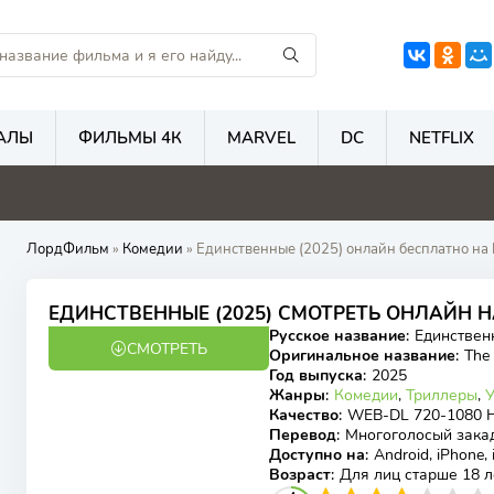
АЛЫ
ФИЛЬМЫ 4К
MARVEL
DC
NETFLIX
4.7
7.4
5.7
2
ЛордФильм
»
Комедии
» Единственные (2025) онлайн бесплатно на 
ЕДИНСТВЕННЫЕ (2025) СМОТРЕТЬ ОНЛАЙН 
Русское название
:
Единствен
СМОТРЕТЬ
WEB-DL
Оригинальное название
:
The
Год выпуска
:
2025
Жанры
:
Комедии
,
Триллеры
,
Качество
:
WEB-DL 720-1080 
Перевод
:
Многоголосый зака
Доступно на
:
Android, iPhone,
Возраст
:
Для лиц старше 18 л