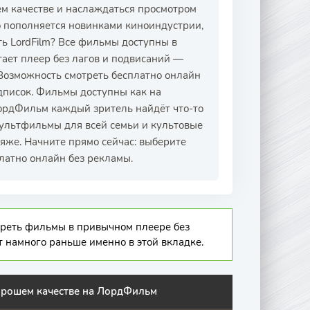
м качестве и наслаждаться просмотром
о пополняется новинками киноиндустрии,
ть LordFilm? Все фильмы доступны в
тает плеер без лагов и подвисаний —
 Возможность смотреть бесплатно онлайн
дписок. Фильмы доступны как на
ЛордФильм каждый зритель найдёт что-то
мультфильмы для всей семьи и культовые
ляже. Начните прямо сейчас: выберите
латно онлайн без рекламы.
отреть фильмы в привычном плеере без
т намного раньше именно в этой вкладке.
хорошем качестве на ЛордФильм