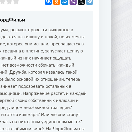
 ЛордФильм
шума, решают провести выходные в
адеются на тишину и покой, но их мечты
е, которое они искали, превращается в
 трещина в плотине, запускает цепную
 каждый из них начинает ощущать
е нет возможности сбежать, каждый
ний. Дружба, которая казалась такой
ое было основой их отношений, теперь
начинает подозревать остальных в
и эмоциями. Напряжение растёт, и каждый
жертвой своих собственных иллюзий и
еред лицом неизбежной трагедии?
 из этого кошмара? Или же они станут
ась на них в этом уединённом месте?...
ечер за любимым кино? На ЛордФильм вы