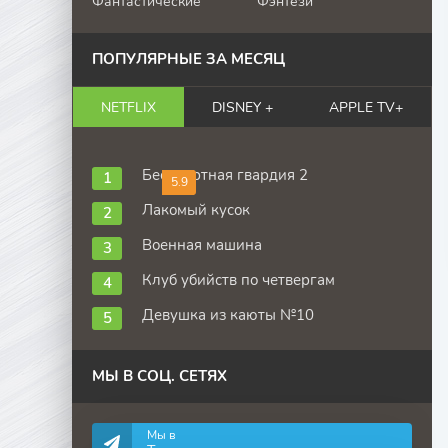
Фантастические
Фэнтези
ПОПУЛЯРНЫЕ ЗА МЕСЯЦ
NETFLIX
DISNEY +
APPLE TV+
Бессмертная гвардия 2
5.9
Лакомый кусок
Военная машина
Клуб убийств по четвергам
Девушка из каюты №10
МЫ В СОЦ. СЕТЯХ
Мы в