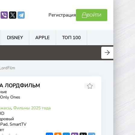
Регистрация
ВОЙТИ
DISNEY
APPLE
ТОП 100
.3
5.9
5.9
6.1
LordFilm
НА ЛОРДФИЛЬМ
ные
 Only Ones
Ужасы
,
Фильмы 2025 года
HD
дровый
 iPad, SmartTV
ет