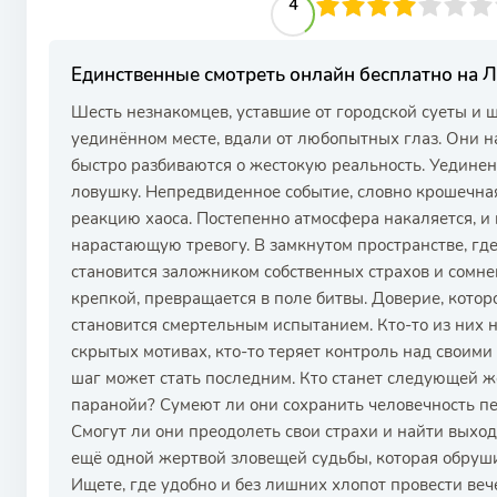
40
1
2
3
4
4
5
6
7
8
9
10
Единственные смотреть онлайн бесплатно на
Шесть незнакомцев, уставшие от городской суеты и 
уединённом месте, вдали от любопытных глаз. Они н
быстро разбиваются о жестокую реальность. Уединени
ловушку. Непредвиденное событие, словно крошечная
реакцию хаоса. Постепенно атмосфера накаляется, и
нарастающую тревогу. В замкнутом пространстве, гд
становится заложником собственных страхов и сомне
крепкой, превращается в поле битвы. Доверие, котор
становится смертельным испытанием. Кто-то из них 
скрытых мотивах, кто-то теряет контроль над своим
шаг может стать последним. Кто станет следующей 
паранойи? Сумеют ли они сохранить человечность п
Смогут ли они преодолеть свои страхи и найти выход
ещё одной жертвой зловещей судьбы, которая обрушил
Ищете, где удобно и без лишних хлопот провести в