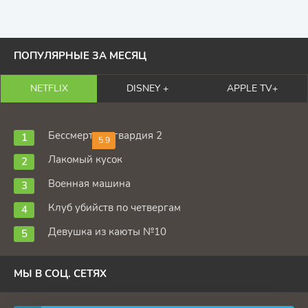
ПОПУЛЯРНЫЕ ЗА МЕСЯЦ
NETFLIX
DISNEY +
APPLE TV+
Бессмертная гвардия 2
5.9
Лакомый кусок
Военная машина
Клуб убийств по четвергам
Девушка из каюты №10
МЫ В СОЦ. СЕТЯХ