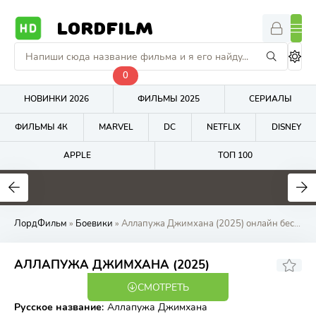
LORDFILM
0
НОВИНКИ 2026
ФИЛЬМЫ 2025
СЕРИАЛЫ
ФИЛЬМЫ 4К
MARVEL
DC
NETFLIX
DISNEY
APPLE
ТОП 100
5.8
8.3
6.1
ЛордФильм
»
Боевики
» Аллапужа Джимхана (2025) онлайн бесплатно на LordFilm
АЛЛАПУЖА ДЖИМХАНА (2025)
СМОТРЕТЬ
WEB-DL
Русское название
:
Аллапужа Джимхана