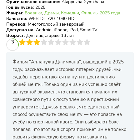
Оригинальное название
:
Alappuzha Gymkhana
Год выпуска
:
2025
Жанры
:
Боевики
,
Драмы
,
Комедии
,
Фильмы 2025 года
Качество
:
WEB-DL 720-1080 HD
Перевод
:
Многоголосый закадровый
Доступно на
:
Android, iPhone, iPad, SmartTV
Возраст
:
Для лиц старше 18 лет
3
4
3
5
6
7
8
9
10
Фильм "Аллапужа Джимхана", вышедший в 2025
году, рассказывает историю пятерых друзей, чьи
судьбы переплетаются на пути к достижению
общей мечты. Только один из них успешно сдаёт
выпускной экзамен, что становится началом их
совместного пути к поступлению в престижный
университет. Друзья решают, что единственный
способ осуществить свою мечту — это попасть на
учёбу по спортивной квоте. Они выбирают бокс,
полагая, что этот вид спорта поможет им не только
развить физическую форму, но и закалить