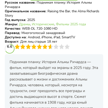
Русское название
:
Поднимая планку: История Альмы
Ричардса
Оригинальное название
:
Raising the Bar, the Alma Richards
Story
Год выпуска
:
2025
Жанры
:
Драмы
,
Исторические
,
Фильмы 2025 года
Качество
:
WEB-DL 720-1080 HD
Перевод
:
Многоголосый закадровый
Доступно на
:
Android, iPhone, iPad, SmartTV
Возраст
:
Для лиц старше 18 лет
3
6.6
4
5
6
7
8
9
10
Поднимая планку: История Альмы Ричардса —
фильм, который выйдет на экраны в 2025 году. Эта
захватывающая биографическая драма
рассказывает о жизни и достижениях Альмы
Ричардса, человека, который, несмотря на
трудности, смог преодолеть все преграды и
достичь выдающихся высот в спорте. Сюжет
фильма начинается в 1908 году, когда юный