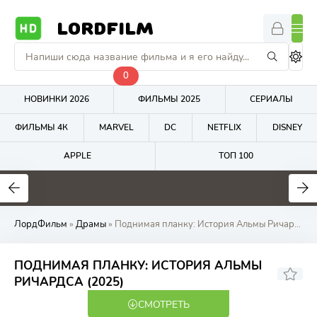
LORDFILM
0
НОВИНКИ 2026
ФИЛЬМЫ 2025
СЕРИАЛЫ
ФИЛЬМЫ 4К
MARVEL
DC
NETFLIX
DISNEY
APPLE
ТОП 100
7.6
6.7
4
ЛордФильм
»
Драмы
» Поднимая планку: История Альмы Ричардса (2025) онлайн бесплатно на LordFilm
ПОДНИМАЯ ПЛАНКУ: ИСТОРИЯ АЛЬМЫ
РИЧАРДСА (2025)
СМОТРЕТЬ
WEB-DL