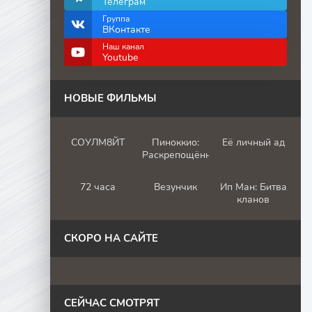
Телеграм
Группа
ВКонтакте
Наш канал
Youtube
НОВЫЕ ФИЛЬМЫ
СОУЛМ8ЙТ
Пиноккио:
Её личный ад
Раскрепощённый
72 часа
Везунчик
Ип Ман: Битва
кланов
СКОРО НА САЙТЕ
СЕЙЧАС СМОТРЯТ