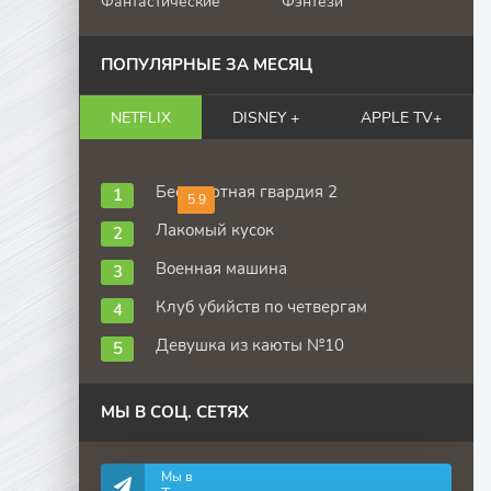
Фантастические
Фэнтези
ПОПУЛЯРНЫЕ ЗА МЕСЯЦ
NETFLIX
DISNEY +
APPLE TV+
Бессмертная гвардия 2
5.9
Лакомый кусок
Военная машина
Клуб убийств по четвергам
Девушка из каюты №10
МЫ В СОЦ. СЕТЯХ
Мы в