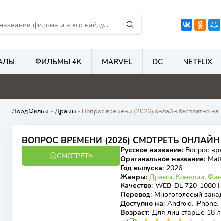
АЛЫ
ФИЛЬМЫ 4К
MARVEL
DC
NETFLIX
5.9
1
5.6
5
ЛордФильм
»
Драмы
» Вопрос времени (2026) онлайн бесплатно на 
ВОПРОС ВРЕМЕНИ (2026) СМОТРЕТЬ ОНЛАЙ
Русское название
:
Вопрос вр
СМОТРЕТЬ
WEB-DL
Оригинальное название
:
Matt
Год выпуска
:
2026
Жанры
:
Драмы
,
Комедии
,
Фан
Качество
:
WEB-DL 720-1080 
Перевод
:
Многоголосый зака
Доступно на
:
Android, iPhone,
Возраст
:
Для лиц старше 18 л