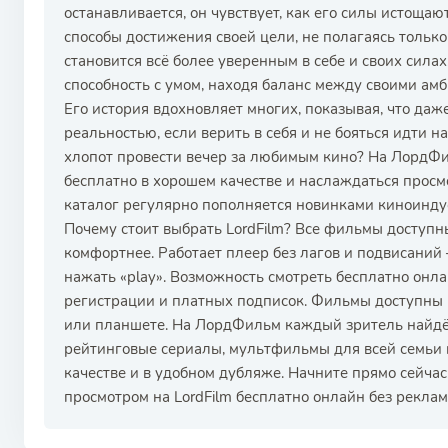
останавливается, он чувствует, как его силы истощают
способы достижения своей цели, не полагаясь только
становится всё более уверенным в себе и своих силах
способность с умом, находя баланс между своими а
Его история вдохновляет многих, показывая, что даж
реальностью, если верить в себя и не бояться идти на
хлопот провести вечер за любимым кино? На ЛордФ
бесплатно в хорошем качестве и наслаждаться прос
каталог регулярно пополняется новинками киноиндус
Почему стоит выбрать LordFilm? Все фильмы доступн
комфортнее. Работает плеер без лагов и подвисани
нажать «play». Возможность смотреть бесплатно онл
регистрации и платных подписок. Фильмы доступны к
или планшете. На ЛордФильм каждый зритель найдёт
рейтинговые сериалы, мультфильмы для всей семьи и
качестве и в удобном дубляже. Начните прямо сейча
просмотром на LordFilm бесплатно онлайн без реклам