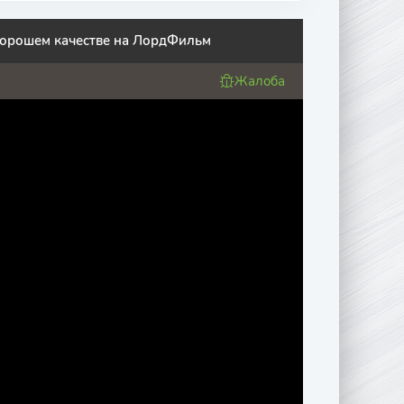
 хорошем качестве на ЛордФильм
Жалоба