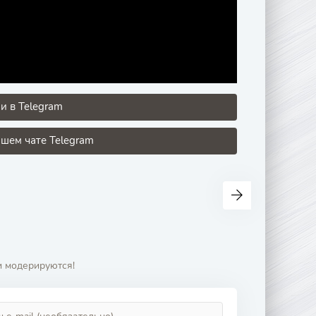
и в Telegram
шем чате Telegram
и модерируются!