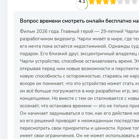
41
1
2
3
4.1
4
5
6
7
8
9
10
Вопрос времени смотреть онлайн бесплатно 
Фильм 2026 года. Главный герой — 29-летний Чарли
разработчиком видеоигр. Чарли живёт в мире, где т
его мечта пока остаётся недостижимой. Однажды су
подарок. Его близкий друг, эксцентричный владелец 
Чарли устройство, способное останавливать время. Э
открывая перед ним новые возможности и перспекти
новую способность с осторожностью, стараясь не на
вскоре он понимает, что это устройство может стать
он всё больше погружается в мир разработки игр, э
концепциями. Но вместе с тем он сталкивается с но
осознаёт, что остановка времени — это не только при
Он начинает задумываться о том, как его действия 
из его решений приводят к неожиданным последстви
пересмотреть свои приоритеты и ценности. Кроме тог
имеет свои ограничения. Он не может использовать е