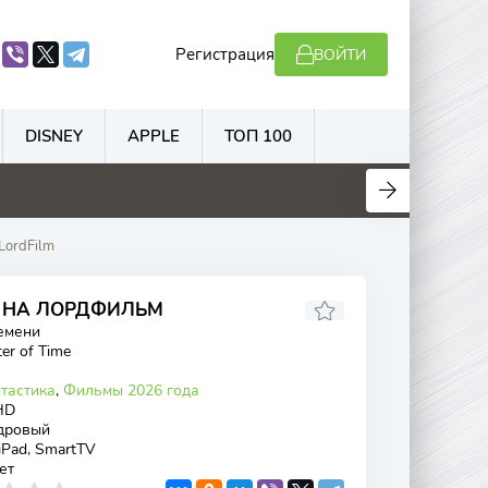
Регистрация
ВОЙТИ
DISNEY
APPLE
ТОП 100
.3
5.8
4.5
5.5
LordFilm
Н НА ЛОРДФИЛЬМ
емени
er of Time
тастика
,
Фильмы 2026 года
HD
дровый
 iPad, SmartTV
ет