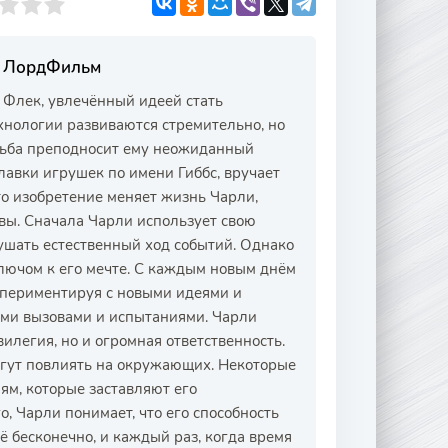
на ЛордФильм
 Флек, увлечённый идеей стать
ехнологии развиваются стремительно, но
дьба преподносит ему неожиданный
лавки игрушек по имени Гиббс, вручает
то изобретение меняет жизнь Чарли,
вы. Сначала Чарли использует свою
рушать естественный ход событий. Однако
 ключом к его мечте. С каждым новым днём
кспериментируя с новыми идеями и
выми вызовами и испытаниями. Чарли
вилегия, но и огромная ответственность.
могут повлиять на окружающих. Некоторые
ям, которые заставляют его
о, Чарли понимает, что его способность
ё бесконечно, и каждый раз, когда время