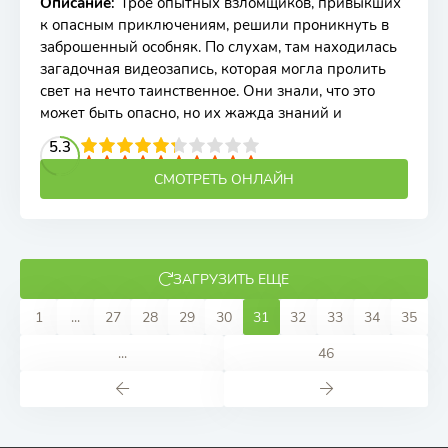
Описание
:
Трое опытных взломщиков, привыкших
к опасным приключениям, решили проникнуть в
заброшенный особняк. По слухам, там находилась
загадочная видеозапись, которая могла пролить
свет на нечто таинственное. Они знали, что это
может быть опасно, но их жажда знаний и
2
3
4
5.3
5
6
7
8
9
10
СМОТРЕТЬ ОНЛАЙН
ЗАГРУЗИТЬ ЕЩЕ
1
...
27
28
29
30
31
32
33
34
35
...
46