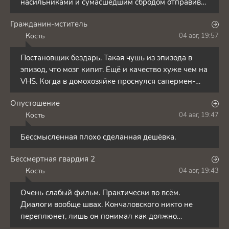
насильниками и сумасшедшим сбродом отправив
их на сво заманив
Гражданин-мститель
Кость
04 авг, 19:57
К
Постановщик бездарь. Такая чушь из эпизода в
эпизод, что мозг кипит. Ещё и качество хуже чем на
VHS. Когда в домохозяйке проснулся сапермен-
нендзя,
Опустошение
Кость
04 авг, 19:47
К
Бессмысленная плохо сделанная дешёвка.
Бессмертная гвардия 2
Кость
04 авг, 19:43
К
Очень слабый фильм. Практически во всём.
Диалоги вообще швах. Кончаловского никто не
переплюнет, лишь он понимал как должно
выглядеть по-настоящему