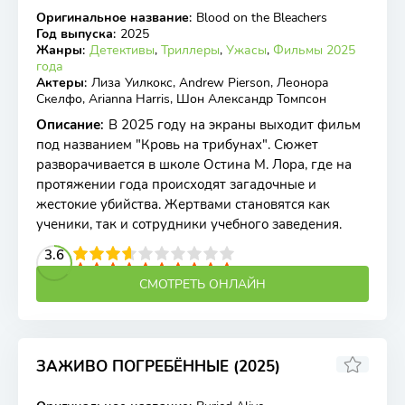
Оригинальное название
:
Blood on the Bleachers
WEB-DL
Год выпуска
:
2025
Жанры
:
Детективы
,
Триллеры
,
Ужасы
,
Фильмы 2025
года
Актеры
:
Лиза Уилкокс, Andrew Pierson, Леонора
Скелфо, Arianna Harris, Шон Александр Томпсон
Описание
:
В 2025 году на экраны выходит фильм
под названием "Кровь на трибунах". Сюжет
разворачивается в школе Остина М. Лора, где на
протяжении года происходят загадочные и
жестокие убийства. Жертвами становятся как
ученики, так и сотрудники учебного заведения.
2
3
4
3.6
5
6
7
8
9
10
СМОТРЕТЬ ОНЛАЙН
ЗАЖИВО ПОГРЕБЁННЫЕ (2025)