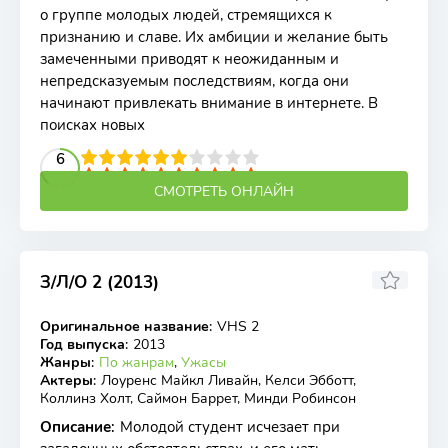
о группе молодых людей, стремящихся к
признанию и славе. Их амбиции и желание быть
замеченными приводят к неожиданным и
непредсказуемым последствиям, когда они
начинают привлекать внимание в интернете. В
поисках новых
2
3
4
5
6
6
7
8
9
10
СМОТРЕТЬ ОНЛАЙН
З/Л/О 2 (2013)
5.24
6
Оригинальное название
:
VHS 2
WEB-DLRip
Год выпуска
:
2013
Жанры
:
По жанрам
,
Ужасы
Актеры
:
Лоуренс Майкл Ливайн, Келси Эбботт,
Коллинз Холт, Саймон Баррет, Минди Робинсон
Описание
:
Молодой студент исчезает при