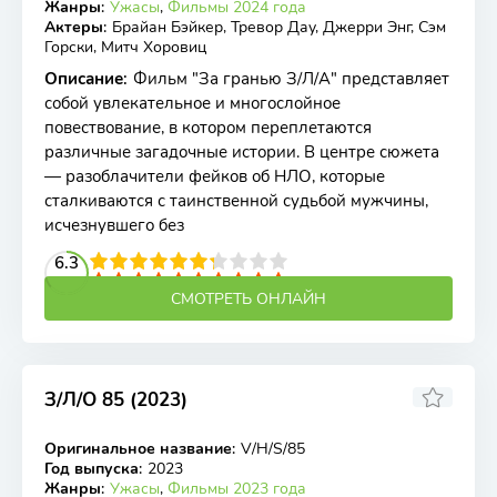
Жанры
:
Ужасы
,
Фильмы 2024 года
Актеры
:
Брайан Бэйкер, Тревор Дау, Джерри Энг, Сэм
Горски, Митч Хоровиц
Описание
:
Фильм "За гранью З/Л/А" представляет
собой увлекательное и многослойное
повествование, в котором переплетаются
различные загадочные истории. В центре сюжета
— разоблачители фейков об НЛО, которые
сталкиваются с таинственной судьбой мужчины,
исчезнувшего без
2
3
4
6.3
5
6
7
8
9
10
СМОТРЕТЬ ОНЛАЙН
З/Л/О 85 (2023)
5.64
5.6
Оригинальное название
:
V/H/S/85
WEB-DL
Год выпуска
:
2023
Жанры
:
Ужасы
,
Фильмы 2023 года