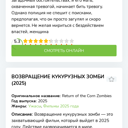
загадочных обстоятельствах, и его мать,
охваченная тревогой, начинает бить тревогу.
Однако полиция не спешит с поисками,
предполагая, что он просто загулял и скоро
вернется. Не желая мириться с бездействием
властей, женщина
2
3
4
5.3
5
6
7
8
9
10
СМОТРЕТЬ ОНЛАЙН
ВОЗВРАЩЕНИЕ КУКУРУЗНЫХ ЗОМБИ
(2025)
Оригинальное название
:
Return of the Corn Zombies
WEB-DL
Год выпуска
:
2025
Жанры
:
Ужасы
,
Фильмы 2025 года
Описание
:
Возвращение кукурузных зомби — это
захватывающий фильм, который выйдет в 2025
году. Действие разворачивается в мире,