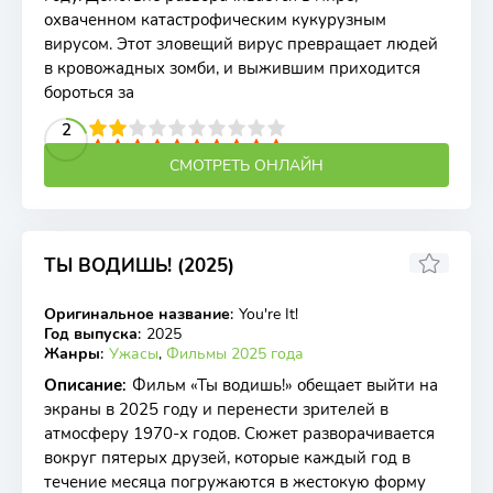
охваченном катастрофическим кукурузным
вирусом. Этот зловещий вирус превращает людей
в кровожадных зомби, и выжившим приходится
бороться за
2
3
4
5
2
6
7
8
9
10
СМОТРЕТЬ ОНЛАЙН
ТЫ ВОДИШЬ! (2025)
Оригинальное название
:
You're It!
WEB-DL
Год выпуска
:
2025
Жанры
:
Ужасы
,
Фильмы 2025 года
Описание
:
Фильм «Ты водишь!» обещает выйти на
экраны в 2025 году и перенести зрителей в
атмосферу 1970-х годов. Сюжет разворачивается
вокруг пятерых друзей, которые каждый год в
течение месяца погружаются в жестокую форму