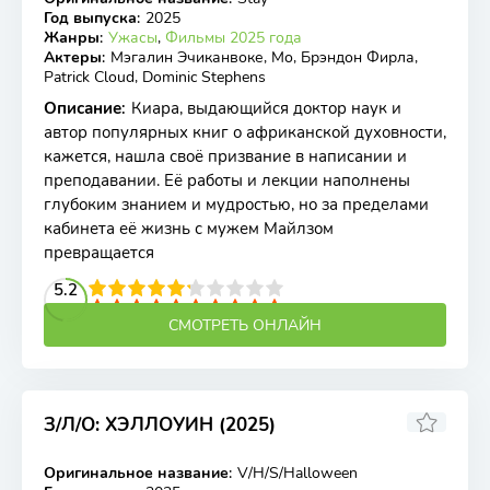
WEB-DL
Год выпуска
:
2025
Жанры
:
Ужасы
,
Фильмы 2025 года
Актеры
:
Мэгалин Эчиканвоке, Мо, Брэндон Фирла,
Patrick Cloud, Dominic Stephens
Описание
:
Киара, выдающийся доктор наук и
автор популярных книг о африканской духовности,
кажется, нашла своё призвание в написании и
преподавании. Её работы и лекции наполнены
глубоким знанием и мудростью, но за пределами
кабинета её жизнь с мужем Майлзом
превращается
2
3
4
5.2
5
6
7
8
9
10
СМОТРЕТЬ ОНЛАЙН
З/Л/О: ХЭЛЛОУИН (2025)
7.9
Оригинальное название
:
V/H/S/Halloween
WEB-DL