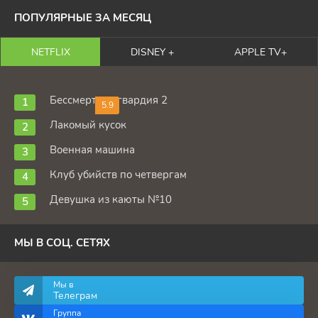
ПОПУЛЯРНЫЕ ЗА МЕСЯЦ
NETFLIX
DISNEY +
APPLE TV+
Бессмертная гвардия 2
5.9
Лакомый кусок
Военная машина
Клуб убийств по четвергам
Девушка из каюты №10
МЫ В СОЦ. СЕТЯХ
Мы в
Телеграм
Группа