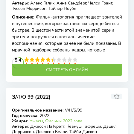
Актеры
:
Алекс Галик, Анна Сандберг, Челси Грант,
Туссен Моррисон, Тайлер Ноубл
Описание
:
Фильм-антология приглашает зрителей
в путешествие, которое заставит их сердце биться
быстрее. В шестой части этой знаменитой серии
зрители погрузятся в ностальгические
воспоминания, которые ранее не были показаны. В
мрачной подборке собраны кадры, которые
2
3
4
5.4
5
6
7
8
9
10
СМОТРЕТЬ ОНЛАЙН
З/Л/О 99 (2022)
5.52
5.2
Оригинальное название
:
V/H/S/99
WEB-DL
Год выпуска
:
2022
Жанры
:
Ужасы
,
Фильмы 2022 года
Актеры
:
Джесси ЛаТуретт, Кеануш Тафреши, Дэшил
Дерриксон, Джексон Келли, Тайби Дискин