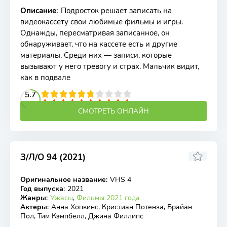
Описание
:
Подросток решает записать на
видеокассету свои любимые фильмы и игры.
Однажды, пересматривая записанное, он
обнаруживает, что на кассете есть и другие
материалы. Среди них — записи, которые
вызывают у него тревогу и страх. Мальчик видит,
как в подвале
2
3
4
5.7
5
6
7
8
9
10
СМОТРЕТЬ ОНЛАЙН
З/Л/О 94 (2021)
5.627
5.5
Оригинальное название
:
VHS 4
WEB-DL
Год выпуска
:
2021
Жанры
:
Ужасы
,
Фильмы 2021 года
Актеры
:
Анна Хопкинс, Кристиан Потенза, Брайан
Пол, Тим Кэмпбелл, Джина Филлипс