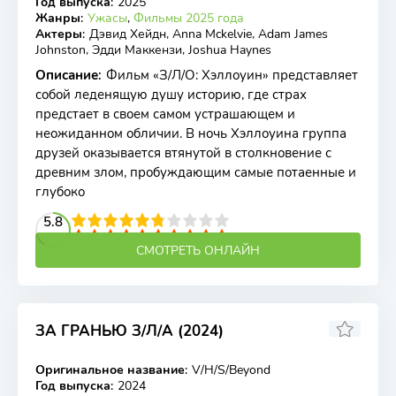
Год выпуска
:
2025
Жанры
:
Ужасы
,
Фильмы 2025 года
Актеры
:
Дэвид Хейдн, Anna Mckelvie, Adam James
Johnston, Эдди Маккензи, Joshua Haynes
Описание
:
Фильм «З/Л/О: Хэллоуин» представляет
собой леденящую душу историю, где страх
предстает в своем самом устрашающем и
неожиданном обличии. В ночь Хэллоуина группа
друзей оказывается втянутой в столкновение с
древним злом, пробуждающим самые потаенные и
глубоко
2
3
4
5.8
5
6
7
8
9
10
СМОТРЕТЬ ОНЛАЙН
ЗА ГРАНЬЮ З/Л/А (2024)
5.75
5.8
Оригинальное название
:
V/H/S/Beyond
WEB-DLRip, WEBRip
Год выпуска
:
2024