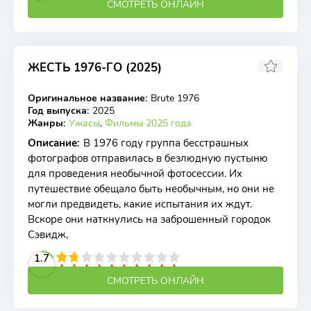
СМОТРЕТЬ ОНЛАЙН
ЖЕСТЬ 1976-ГО (2025)
Оригинальное название
:
Brute 1976
WEB-DLRip, WEB-DL
Год выпуска
:
2025
Жанры
:
Ужасы
,
Фильмы 2025 года
Описание
:
В 1976 году группа бесстрашных
фотографов отправилась в безлюдную пустыню
для проведения необычной фотосессии. Их
путешествие обещало быть необычным, но они не
могли предвидеть, какие испытания их ждут.
Вскоре они наткнулись на заброшенный городок
Сэвидж,
2
3
4
1.7
5
6
7
8
9
10
СМОТРЕТЬ ОНЛАЙН