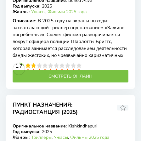
Оригинальное название
:
Buried Alive
WEB-DL
Год выпуска
:
2025
Жанры
:
Ужасы
,
Фильмы 2025 года
Описание
:
В 2025 году на экраны выходит
захватывающий триллер под названием «Заживо
погребённые». Сюжет фильма разворачивается
вокруг офицера полиции Шарлотты Бриггс,
которая занимается расследованием деятельности
банды жестоких, но чрезвычайно харизматичных
2
3
4
1.7
5
6
7
8
9
10
СМОТРЕТЬ ОНЛАЙН
ПУНКТ НАЗНАЧЕНИЯ:
РАДИОСТАНЦИЯ (2025)
Оригинальное название
:
Kishkindhapuri
TS
Год выпуска
:
2025
Жанры
:
Триллеры
,
Ужасы
,
Фильмы 2025 года