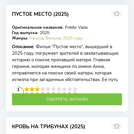
ПУСТОЕ МЕСТО (2025)
Оригинальное название
:
Prédio Vazio
WEB-DL
Год выпуска
:
2025
Жанры
:
Ужасы
,
Фильмы 2025 года
Описание
:
Фильм "Пустое место", вышедший в
2025 году, погружает зрителей в захватывающую
историю о поиске пропавшей матери. Главная
героиня, молодая женщина по имени Анна,
отправляется на поиски своей матери, которая
исчезла при загадочных обстоятельствах. Ее путь
2
3
4
5
3
6
7
8
9
10
СМОТРЕТЬ ОНЛАЙН
КРОВЬ НА ТРИБУНАХ (2025)
4.1