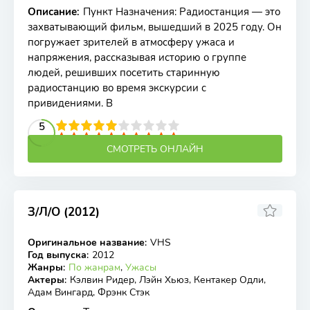
Описание
:
Пункт Назначения: Радиостанция — это
захватывающий фильм, вышедший в 2025 году. Он
погружает зрителей в атмосферу ужаса и
напряжения, рассказывая историю о группе
людей, решивших посетить старинную
радиостанцию во время экскурсии с
привидениями. В
2
3
4
5
5
6
7
8
9
10
СМОТРЕТЬ ОНЛАЙН
З/Л/О (2012)
4.90
5.8
Оригинальное название
:
VHS
BDRip
Год выпуска
:
2012
Жанры
:
По жанрам
,
Ужасы
Актеры
:
Кэлвин Ридер, Лэйн Хьюз, Кентакер Одли,
Адам Вингард, Фрэнк Стэк