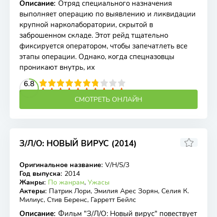
Описание
:
Отряд специального назначения
выполняет операцию по выявлению и ликвидации
крупной нарколаборатории, скрытой в
заброшенном складе. Этот рейд тщательно
фиксируется оператором, чтобы запечатлеть все
этапы операции. Однако, когда спецназовцы
проникают внутрь, их
2
3
4
6.8
5
6
7
8
9
10
СМОТРЕТЬ ОНЛАЙН
З/Л/О: НОВЫЙ ВИРУС (2014)
4.20
4.2
Оригинальное название
:
V/H/S/3
BDRip
Год выпуска
:
2014
Жанры
:
По жанрам
,
Ужасы
Актеры
:
Патрик Лори, Эмилия Арес Зорян, Селия К.
Милиус, Стив Беренс, Гарретт Бейлс
Описание
:
Фильм "З/Л/О: Новый вирус" повествует