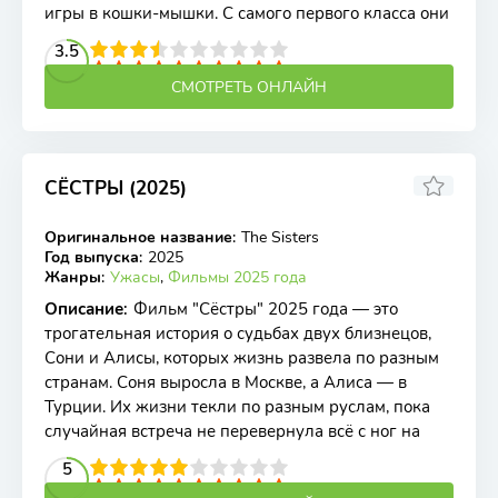
игры в кошки-мышки. С самого первого класса они
2
3
4
3.5
5
6
7
8
9
10
СМОТРЕТЬ ОНЛАЙН
СЁСТРЫ (2025)
Оригинальное название
:
The Sisters
WEB-DL
Год выпуска
:
2025
Жанры
:
Ужасы
,
Фильмы 2025 года
Описание
:
Фильм "Сёстры" 2025 года — это
трогательная история о судьбах двух близнецов,
Сони и Алисы, которых жизнь развела по разным
странам. Соня выросла в Москве, а Алиса — в
Турции. Их жизни текли по разным руслам, пока
случайная встреча не перевернула всё с ног на
2
3
4
5
5
6
7
8
9
10