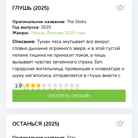
ГЛУШЬ (2025)
Оригинальное название
:
The Sticks
WEB-DL
Год выпуска
:
2025
Жанры
:
Ужасы
,
Фильмы 2025 года
Описание
:
Туман леса окутывает всё вокруг,
словно дыхание огромного зверя, и в этой густой
пелене тишина не приносит покоя, а лишь
вызывает чувство затаённого страха. Бет,
городская жительница, привыкшая к клавиатуре и
шуму мегаполиса, отправляется в глушь вместе с
2
3
4
2.8
5
6
7
8
9
10
СМОТРЕТЬ ОНЛАЙН
ОСТАНЬСЯ (2025)
Оригинальное название
:
Stay