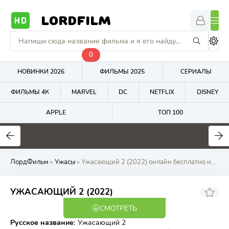
LORDFILM
0
НОВИНКИ 2026
ФИЛЬМЫ 2025
СЕРИАЛЫ
ФИЛЬМЫ 4К
MARVEL
DC
NETFLIX
DISNEY
APPLE
ТОП 100
5.8
4.8
7.4
ЛордФильм
»
Ужасы
» Ужасающий 2 (2022) онлайн бесплатно на LordFilm
6.29
6
УЖАСАЮЩИЙ 2 (2022)
СМОТРЕТЬ
BDRip
Русское название
:
Ужасающий 2