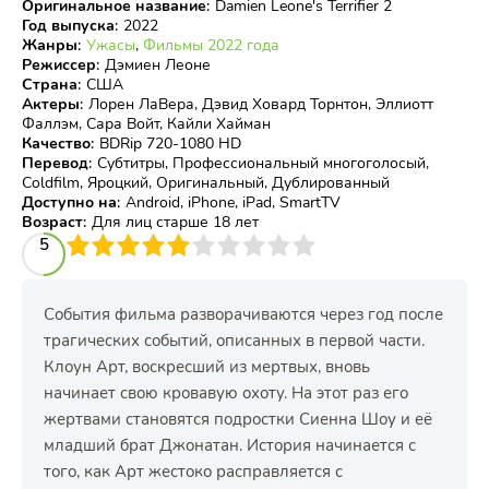
Оригинальное название
:
Damien Leone's Terrifier 2
Год выпуска
:
2022
Жанры
:
Ужасы
,
Фильмы 2022 года
Режиссер
:
Дэмиен Леоне
Страна
:
США
Актеры
:
Лорен ЛаВера, Дэвид Ховард Торнтон, Эллиотт
Фаллэм, Сара Войт, Кайли Хайман
Качество
:
BDRip 720-1080 HD
Перевод
:
Субтитры, Профессиональный многоголосый,
Coldfilm, Яроцкий, Оригинальный, Дублированный
Доступно на
:
Android, iPhone, iPad, SmartTV
Возраст
:
Для лиц старше 18 лет
3
4
5
5
6
7
8
9
10
События фильма разворачиваются через год после
трагических событий, описанных в первой части.
Клоун Арт, воскресший из мертвых, вновь
начинает свою кровавую охоту. На этот раз его
жертвами становятся подростки Сиенна Шоу и её
младший брат Джонатан. История начинается с
того, как Арт жестоко расправляется с