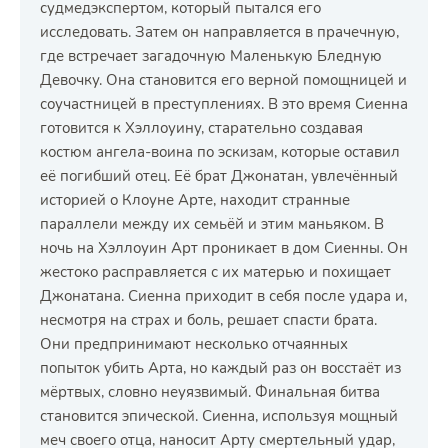
судмедэкспертом, который пытался его
исследовать. Затем он направляется в прачечную,
где встречает загадочную Маленькую Бледную
Девочку. Она становится его верной помощницей и
соучастницей в преступлениях. В это время Сиенна
готовится к Хэллоуину, старательно создавая
костюм ангела-воина по эскизам, которые оставил
её погибший отец. Её брат Джонатан, увлечённый
историей о Клоуне Арте, находит странные
параллели между их семьёй и этим маньяком. В
ночь на Хэллоуин Арт проникает в дом Сиенны. Он
жестоко расправляется с их матерью и похищает
Джонатана. Сиенна приходит в себя после удара и,
несмотря на страх и боль, решает спасти брата.
Они предпринимают несколько отчаянных
попыток убить Арта, но каждый раз он восстаёт из
мёртвых, словно неуязвимый. Финальная битва
становится эпической. Сиенна, используя мощный
меч своего отца, наносит Арту смертельный удар,