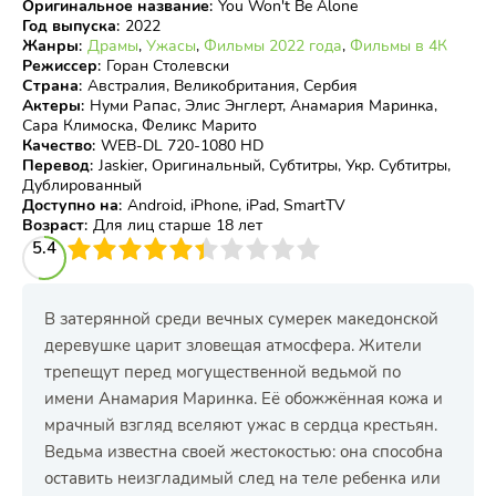
Оригинальное название
:
You Won't Be Alone
Год выпуска
:
2022
Жанры
:
Драмы
,
Ужасы
,
Фильмы 2022 года
,
Фильмы в 4К
Режиссер
:
Горан Столевски
Страна
:
Австралия, Великобритания, Сербия
Актеры
:
Нуми Рапас, Элис Энглерт, Анамария Маринка,
Сара Климоска, Феликс Марито
Качество
:
WEB-DL 720-1080 HD
Перевод
:
Jaskier, Оригинальный, Субтитры, Укр. Субтитры,
Дублированный
Доступно на
:
Android, iPhone, iPad, SmartTV
Возраст
:
Для лиц старше 18 лет
3
5.4
4
5
6
7
8
9
10
В затерянной среди вечных сумерек македонской
деревушке царит зловещая атмосфера. Жители
трепещут перед могущественной ведьмой по
имени Анамария Маринка. Её обожжённая кожа и
мрачный взгляд вселяют ужас в сердца крестьян.
Ведьма известна своей жестокостью: она способна
оставить неизгладимый след на теле ребенка или