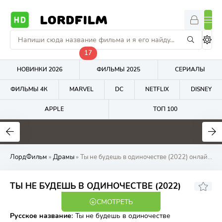
LORDFILM
17
НОВИНКИ 2026
ФИЛЬМЫ 2025
СЕРИАЛЫ
ФИЛЬМЫ 4К
MARVEL
DC
NETFLIX
DISNEY
APPLE
ТОП 100
0
0
5.9
ЛордФильм
»
Драмы
» Ты не будешь в одиночестве (2022) онлайн бесплатно на LordFilm
6.24
6.4
ТЫ НЕ БУДЕШЬ В ОДИНОЧЕСТВЕ (2022)
СМОТРЕТЬ
WEB-DL
Русское название
:
Ты не будешь в одиночестве