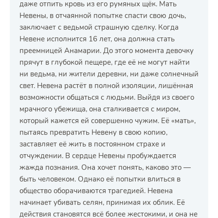
даже отпить кровь из его румяных щёк. Мать
Невены, в отчаянной попытке спасти свою дочь,
заключает с ведьмой страшную сделку. Когда
Невене исполнится 16 лет, она должна стать
преемницей Анамарии. До этого момента девочку
прячут в глубокой пещере, где её не могут найти
ни ведьма, ни жители деревни, ни даже солнечный
свет. Невена растёт в полной изоляции, лишённая
возможности общаться с людьми. Выйдя из своего
мрачного убежища, она сталкивается с миром,
который кажется ей совершенно чужим. Её «мать»,
пытаясь превратить Невену в свою копию,
заставляет её жить в постоянном страхе и
отчуждении. В сердце Невены пробуждается
жажда познания. Она хочет понять, каково это —
быть человеком. Однако её попытки влиться в
общество оборачиваются трагедией. Невена
начинает убивать селян, принимая их облик. Её
действия становятся всё более жестокими, и она не