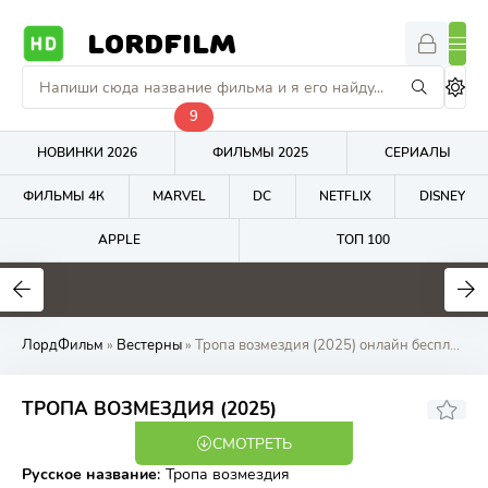
LORDFILM
9
НОВИНКИ 2026
ФИЛЬМЫ 2025
СЕРИАЛЫ
ФИЛЬМЫ 4К
MARVEL
DC
NETFLIX
DISNEY
APPLE
ТОП 100
4.7
5.6
5.5
ЛордФильм
»
Вестерны
» Тропа возмездия (2025) онлайн бесплатно на LordFilm
ТРОПА ВОЗМЕЗДИЯ (2025)
СМОТРЕТЬ
WEB-DL
Русское название
:
Тропа возмездия