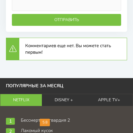
ОТПРАВИТЬ
Комментариев еще нет. Вы можете стать
первым!
ПОПУЛЯРНЫЕ ЗА МЕСЯЦ
NETFLIX
DISNEY +
APPLE TV+
Бессмертная гвардия 2
5.8
Лакомый кусок