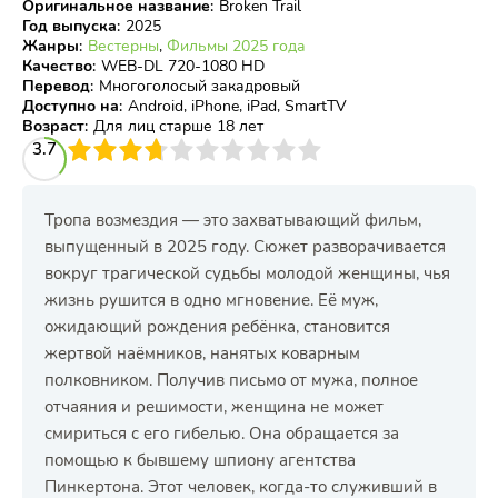
Оригинальное название
:
Broken Trail
Год выпуска
:
2025
Жанры
:
Вестерны
,
Фильмы 2025 года
Качество
:
WEB-DL 720-1080 HD
Перевод
:
Многоголосый закадровый
Доступно на
:
Android, iPhone, iPad, SmartTV
Возраст
:
Для лиц старше 18 лет
3
3.7
4
5
6
7
8
9
10
Тропа возмездия — это захватывающий фильм,
выпущенный в 2025 году. Сюжет разворачивается
вокруг трагической судьбы молодой женщины, чья
жизнь рушится в одно мгновение. Её муж,
ожидающий рождения ребёнка, становится
жертвой наёмников, нанятых коварным
полковником. Получив письмо от мужа, полное
отчаяния и решимости, женщина не может
смириться с его гибелью. Она обращается за
помощью к бывшему шпиону агентства
Пинкертона. Этот человек, когда-то служивший в