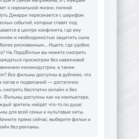
отцом и сыном напряжены, и с каждым
ает о нормальной жизни, полной
 Путь Джерри пересекается с шерифом
сных событий, которые ставят под
ывается в центре конфликта, где ему
ениям и необходимостью защитить сына.
более рискованным.... Ищете, где удобно
но? На ЛордФильм вы можете смотреть
лаждаться просмотром без навязчивой
овинками киноиндустрии, а также
ilm? Все фильмы доступны в дубляже, что
з лагов и подвисаний — достаточно
 смотреть бесплатно онлайн и без
. Фильмы доступны как на компьютере,
дый зритель найдёт что-то по душе:
мы для всей семьи и культовые хиты.
 Начните прямо сейчас: выберите фильм и
лайн без рекламы.