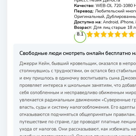
Крисст, Кезия ДаКоста
Качество
:
WEB-DL 720-1080 
Перевод
:
Любительский мног
Оригинальный, Дублированн
Доступно на
:
Android, iPhone,
Возраст
:
Для лиц старше 18 л
81
1
2
3
8.1
4
5
6
7
8
9
10
Свободные люди смотреть онлайн бесплатно 
Джерри Кейн, бывший кровельщик, оказался в непрос
столкнувшись с трудностями, он остался без стабиль
и ему пришлось в одиночку воспитывать сына Джозеф
проявляет интереса к школьным занятиям, что добав
себя озлобленным и несправедливо обиженным миром
увлекается радикальным движением «Суверенные гра
власть, суды и систему налогообложения. Его адепт
отказываются подчиняться общепринятым правилам.
путешествие по стране, где проводят платные лекци
ухода от налогов. Они рассказывают, как избежать 