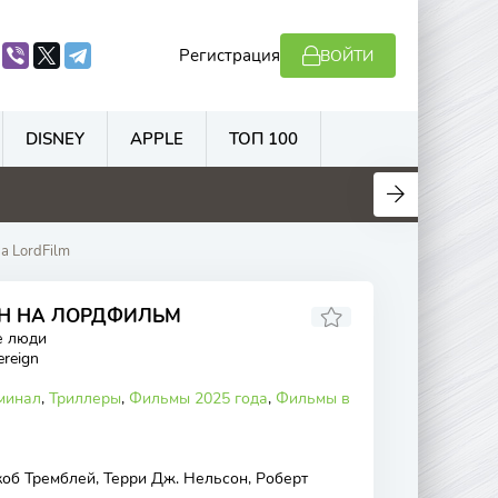
Регистрация
ВОЙТИ
DISNEY
APPLE
ТОП 100
.8
4.4
5.5
6.8
а LordFilm
ЙН НА ЛОРДФИЛЬМ
е люди
ereign
минал
,
Триллеры
,
Фильмы 2025 года
,
Фильмы в
об Тремблей, Терри Дж. Нельсон, Роберт