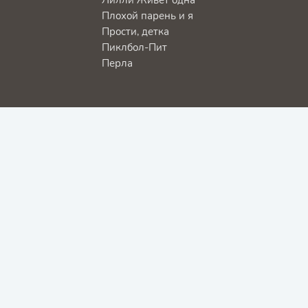
Плохой парень и я
Прости, детка
Пиклбол-Пит
Перла