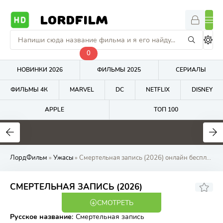
LORDFILM
0
НОВИНКИ 2026
ФИЛЬМЫ 2025
СЕРИАЛЫ
ФИЛЬМЫ 4К
MARVEL
DC
NETFLIX
DISNEY
APPLE
ТОП 100
4.8
7.4
5.9
ЛордФильм
»
Ужасы
» Смертельная запись (2026) онлайн бесплатно на LordFilm
СМЕРТЕЛЬНАЯ ЗАПИСЬ (2026)
СМОТРЕТЬ
WEB-DL
Русское название
:
Смертельная запись