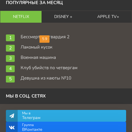
ПОПУЛЯРНЫЕ ЗА МЕСЯЦ
NETFLIX
DISNEY +
APPLE TV+
Бессмертная гвардия 2
5.9
Лакомый кусок
Военная машина
Клуб убийств по четвергам
Девушка из каюты №10
МЫ В СОЦ. СЕТЯХ
Мы в
Телеграм
Группа
ВКонтакте