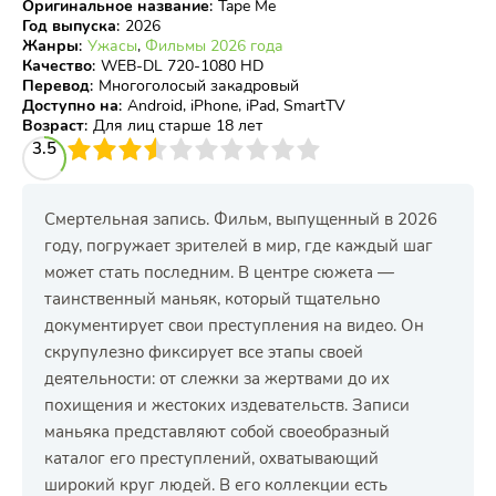
Оригинальное название
:
Tape Me
Год выпуска
:
2026
Жанры
:
Ужасы
,
Фильмы 2026 года
Качество
:
WEB-DL 720-1080 HD
Перевод
:
Многоголосый закадровый
Доступно на
:
Android, iPhone, iPad, SmartTV
Возраст
:
Для лиц старше 18 лет
3
3.5
4
5
6
7
8
9
10
Смертельная запись. Фильм, выпущенный в 2026
году, погружает зрителей в мир, где каждый шаг
может стать последним. В центре сюжета —
таинственный маньяк, который тщательно
документирует свои преступления на видео. Он
скрупулезно фиксирует все этапы своей
деятельности: от слежки за жертвами до их
похищения и жестоких издевательств. Записи
маньяка представляют собой своеобразный
каталог его преступлений, охватывающий
широкий круг людей. В его коллекции есть