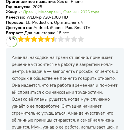
Оригинальное название
:
Sex on Phone
Год выпуска
:
2025
Жанры
:
Драмы
,
Мелодрамы
,
Фильмы 2025 года
Качество
:
WEBRip 720-1080 HD
Перевод
:
LE-Production, Оригинальный
Доступно на
:
Android, iPhone, iPad, SmartTV
Возраст
:
Для лиц старше 18 лет
3
5.5
4
5
6
7
8
9
10
Аманда, находясь на грани отчаяния, принимает
решение устроиться на работу в закрытый колл-
центр. Её задача — выполнять просьбы клиентов, о
которых в обществе не принято говорить открыто.
Она надеется, что эта работа временная и поможет
ей справиться с финансовыми трудностями.
Однако её планы рушатся, когда муж случайно
узнаёт о её подработке. Ситуация начинает
стремительно ухудшаться. Аманда чувствует, что
её личные границы стираются, а семейная жизнь
рушится. Муж, узнав о её работе, испытывает шок и