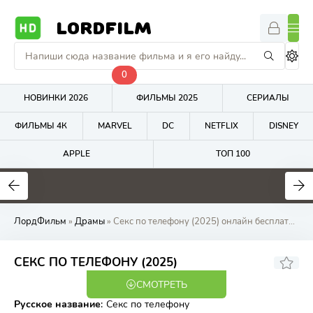
LORDFILM
0
НОВИНКИ 2026
ФИЛЬМЫ 2025
СЕРИАЛЫ
ФИЛЬМЫ 4К
MARVEL
DC
NETFLIX
DISNEY
APPLE
ТОП 100
4.5
4
5.7
ЛордФильм
»
Драмы
» Секс по телефону (2025) онлайн бесплатно на LordFilm
СЕКС ПО ТЕЛЕФОНУ (2025)
СМОТРЕТЬ
WEBRip
Русское название
:
Секс по телефону