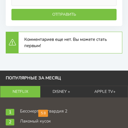
ОТПРАВИТЬ
Комментариев еще нет. Вы можете стать
первым!
ПОПУЛЯРНЫЕ ЗА МЕСЯЦ
NETFLIX
DISNEY +
APPLE TV+
Бессмертная гвардия 2
5.8
Лакомый кусок