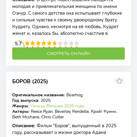
молодая и привлекательная женщина по имени
Ознур. С самого детства она испытывает глубокие
и сильные чувства к своему двоюродному брату
Кудрету. Однако, несмотря на её любовь, Кудрет
женат и, казалось бы, абсолютно счастлив в
2
3
4
5.7
5
6
7
8
9
10
СМОТРЕТЬ ОНЛАЙН
БОРОВ (2025)
Оригинальное название
:
Boarhog
WEB-DL
Год выпуска
:
2025
Жанры
:
Ужасы
,
Фильмы 2025 года
Актеры
:
Reece Ryan, Beverley Rendelle, Крэйг Куинн,
Beth Mcshane, Chris Cutler
Описание
:
Фильм "Боров", выпущенный в 2025
году, рассказывает о жизни доктора Адама