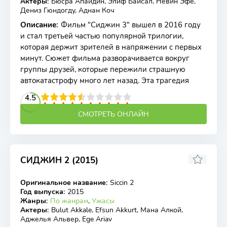
Актеры
:
Бюсра Апайдин, Элиф Байсал, Невин Эфе,
Дениз Гюндогду, Аднан Коч
Описание
:
Фильм "Сиджин 3" вышел в 2016 году
и стал третьей частью популярной трилогии,
которая держит зрителей в напряжении с первых
минут. Сюжет фильма разворачивается вокруг
группы друзей, которые пережили страшную
автокатастрофу много лет назад. Эта трагедия
2
3
4
4.5
5
6
7
8
9
10
СМОТРЕТЬ ОНЛАЙН
СИДЖИН 2 (2015)
6.1
Оригинальное название
:
Siccin 2
WEB-DLRip
Год выпуска
:
2015
Жанры
:
По жанрам
,
Ужасы
Актеры
:
Bulut Akkale, Efsun Akkurt, Мана Алкой,
Аджелья Альвер, Ege Ariav