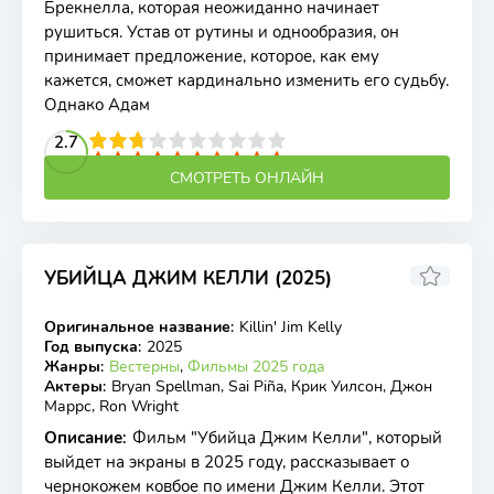
Брекнелла, которая неожиданно начинает
рушиться. Устав от рутины и однообразия, он
принимает предложение, которое, как ему
кажется, сможет кардинально изменить его судьбу.
Однако Адам
2
3
4
2.7
5
6
7
8
9
10
СМОТРЕТЬ ОНЛАЙН
УБИЙЦА ДЖИМ КЕЛЛИ (2025)
Оригинальное название
:
Killin' Jim Kelly
WEB-DL
Год выпуска
:
2025
Жанры
:
Вестерны
,
Фильмы 2025 года
Актеры
:
Bryan Spellman, Sai Piña, Крик Уилсон, Джон
Маррс, Ron Wright
Описание
:
Фильм "Убийца Джим Келли", который
выйдет на экраны в 2025 году, рассказывает о
чернокожем ковбое по имени Джим Келли. Этот