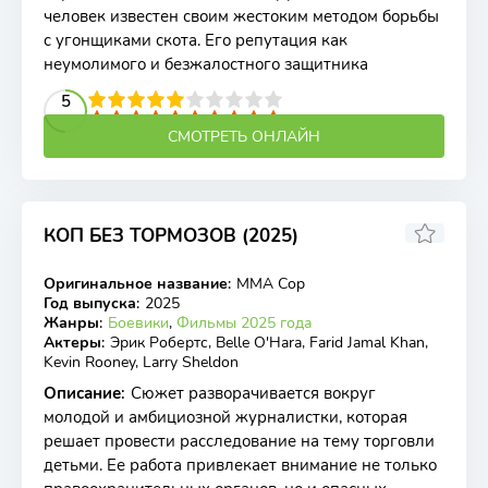
человек известен своим жестоким методом борьбы
с угонщиками скота. Его репутация как
неумолимого и безжалостного защитника
2
3
4
5
5
6
7
8
9
10
СМОТРЕТЬ ОНЛАЙН
КОП БЕЗ ТОРМОЗОВ (2025)
Оригинальное название
:
MMA Cop
WEB-DL
Год выпуска
:
2025
Жанры
:
Боевики
,
Фильмы 2025 года
Актеры
:
Эрик Робертс, Belle O'Hara, Farid Jamal Khan,
Kevin Rooney, Larry Sheldon
Описание
:
Сюжет разворачивается вокруг
молодой и амбициозной журналистки, которая
решает провести расследование на тему торговли
детьми. Ее работа привлекает внимание не только