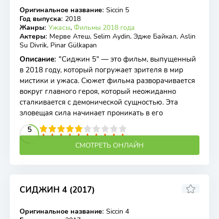
Оригинальное название
:
Siccin 5
WEB-DLRip
Год выпуска
:
2018
Жанры
:
Ужасы
,
Фильмы 2018 года
Актеры
:
Мерве Атеш, Selim Aydin, Эдже Байкал, Aslin
Su Divrik, Pinar Gülkapan
Описание
:
"Сиджин 5" — это фильм, выпущенный
в 2018 году, который погружает зрителя в мир
мистики и ужаса. Сюжет фильма разворачивается
вокруг главного героя, который неожиданно
сталкивается с демонической сущностью. Эта
зловещая сила начинает проникать в его
2
3
4
5
5
6
7
8
9
10
СМОТРЕТЬ ОНЛАЙН
СИДЖИН 4 (2017)
5.7
Оригинальное название
:
Siccin 4
WEB-DLRip