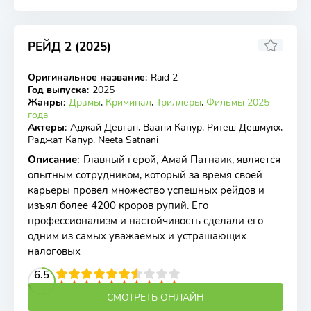
РЕЙД 2 (2025)
6.6
Оригинальное название
:
Raid 2
WEB-DL
Год выпуска
:
2025
Жанры
:
Драмы
,
Криминал
,
Триллеры
,
Фильмы 2025
года
Актеры
:
Аджай Девган, Ваани Капур, Ритеш Дешмукх,
Раджат Капур, Neeta Satnani
Описание
:
Главный герой, Амай Патнаик, является
опытным сотрудником, который за время своей
карьеры провел множество успешных рейдов и
изъял более 4200 кроров рупий. Его
профессионализм и настойчивость сделали его
одним из самых уважаемых и устрашающих
налоговых
2
3
4
6.5
5
6
7
8
9
10
СМОТРЕТЬ ОНЛАЙН