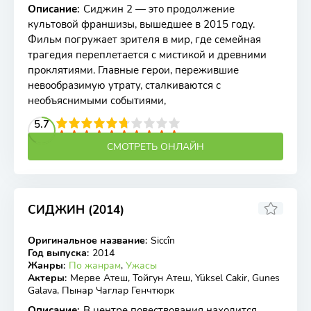
Описание
:
Сиджин 2 — это продолжение
культовой франшизы, вышедшее в 2015 году.
Фильм погружает зрителя в мир, где семейная
трагедия переплетается с мистикой и древними
проклятиями. Главные герои, пережившие
невообразимую утрату, сталкиваются с
необъяснимыми событиями,
2
3
4
5.7
5
6
7
8
9
10
СМОТРЕТЬ ОНЛАЙН
СИДЖИН (2014)
5.9
Оригинальное название
:
Siccîn
WEB-DLRip
Год выпуска
:
2014
Жанры
:
По жанрам
,
Ужасы
Актеры
:
Мерве Атеш, Тойгун Атеш, Yüksel Cakir, Gunes
Galava, Пынар Чаглар Генчтюрк
Описание
:
В центре повествования находится