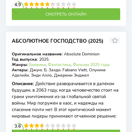
2
3
4
4.9
5
6
7
8
9
10
СМОТРЕТЬ ОНЛАЙН
АБСОЛЮТНОЕ ГОСПОДСТВО (2025)
6.5
Оригинальное название
:
Absolute Dominion
WEB-DL
Год выпуска
:
2025
Жанры
:
Боевики
,
Фантастика
,
Фильмы 2025 года
Актеры
:
Джунс Б. Захди, Fabiano Viett, Олунике
Аделийи, Энди Алло, Джереми Энджел
Описание
:
Действие разворачивается в далёком
будущем, в 2063 году, когда человечество стоит на
грани уничтожения из-за глобальной святой
войны. Мир погружён в хаос, и надежды на
спасение почти нет. В этот критический момент
мировые лидеры принимают отчаянное решение:
2
3
4
3.6
5
6
7
8
9
10