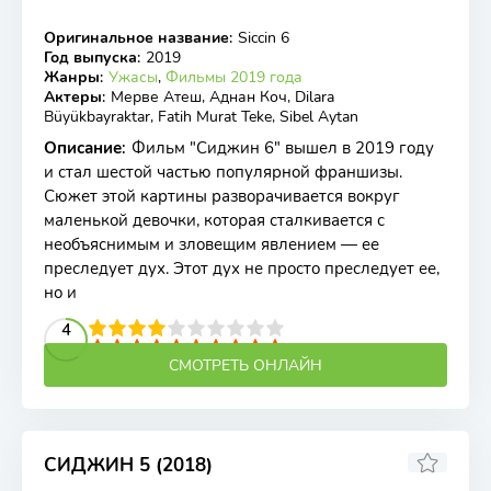
Оригинальное название
:
Siccin 6
WEB-DL
Год выпуска
:
2019
Жанры
:
Ужасы
,
Фильмы 2019 года
Актеры
:
Мерве Атеш, Аднан Коч, Dilara
Büyükbayraktar, Fatih Murat Teke, Sibel Aytan
Описание
:
Фильм "Сиджин 6" вышел в 2019 году
и стал шестой частью популярной франшизы.
Сюжет этой картины разворачивается вокруг
маленькой девочки, которая сталкивается с
необъяснимым и зловещим явлением — ее
преследует дух. Этот дух не просто преследует ее,
но и
2
3
4
5
4
6
7
8
9
10
СМОТРЕТЬ ОНЛАЙН
СИДЖИН 5 (2018)
5