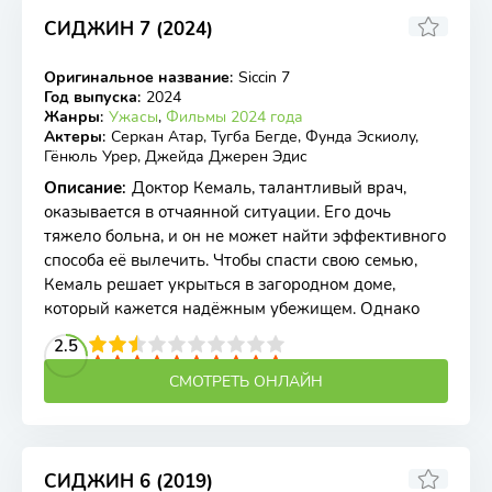
СИДЖИН 7 (2024)
4
Оригинальное название
:
Siccin 7
WEB-DL
Год выпуска
:
2024
Жанры
:
Ужасы
,
Фильмы 2024 года
Актеры
:
Серкан Атар, Тугба Бегде, Фунда Эскиолу,
Гёнюль Урер, Джейда Джерен Эдис
Описание
:
Доктор Кемаль, талантливый врач,
оказывается в отчаянной ситуации. Его дочь
тяжело больна, и он не может найти эффективного
способа её вылечить. Чтобы спасти свою семью,
Кемаль решает укрыться в загородном доме,
который кажется надёжным убежищем. Однако
2
3
4
2.5
5
6
7
8
9
10
СМОТРЕТЬ ОНЛАЙН
СИДЖИН 6 (2019)
5