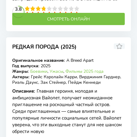
2
3
4
3.8
5
6
7
8
9
10
СМОТРЕТЬ ОНЛАЙН
РЕДКАЯ ПОРОДА (2025)
2.6
Оригинальное название
:
A Breed Apart
WEB-DL
Год выпуска
:
2025
Жанры
:
Боевики
,
Ужасы
,
Фильмы 2025 года
Актеры
:
Грейс Кэролайн Карри, Вирджиния Гарднер,
Риэль Даунс, Зак Стейнер, Пейдж Кеннеди
Описание
:
Главная героиня, молодая и
амбициозная Вайолет, получает неожиданное
приглашение на роскошный частный остров.
Среди приглашенных — самые влиятельные и
популярные личности социальных сетей. Вайолет
уверена, что эти выходные станут для нее шансом
обрести новую