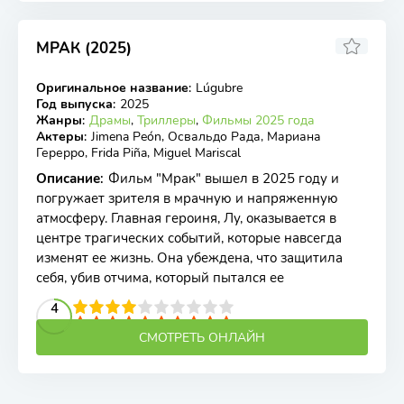
МРАК (2025)
Оригинальное название
:
Lúgubre
WEB-DL
Год выпуска
:
2025
Жанры
:
Драмы
,
Триллеры
,
Фильмы 2025 года
Актеры
:
Jimena Peón, Освальдо Рада, Мариана
Герерро, Frida Piña, Miguel Mariscal
Описание
:
Фильм "Мрак" вышел в 2025 году и
погружает зрителя в мрачную и напряженную
атмосферу. Главная героиня, Лу, оказывается в
центре трагических событий, которые навсегда
изменят ее жизнь. Она убеждена, что защитила
себя, убив отчима, который пытался ее
2
3
4
5
4
6
7
8
9
10
СМОТРЕТЬ ОНЛАЙН