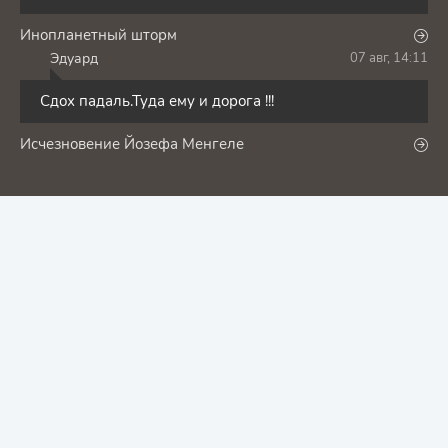
Инопланетный шторм
Эдуард
07 авг, 14:11
Э
Сдох падаль.Туда ему и дорога !!!
Исчезновение Йозефа Менгеле