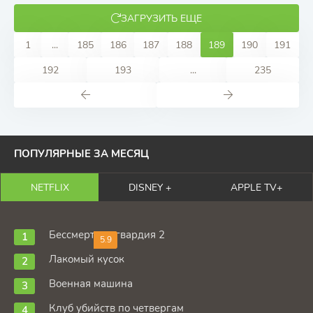
ЗАГРУЗИТЬ ЕЩЕ
1
...
185
186
187
188
189
190
191
192
193
...
235
ПОПУЛЯРНЫЕ ЗА МЕСЯЦ
NETFLIX
DISNEY +
APPLE TV+
Бессмертная гвардия 2
5.9
Лакомый кусок
Военная машина
Клуб убийств по четвергам