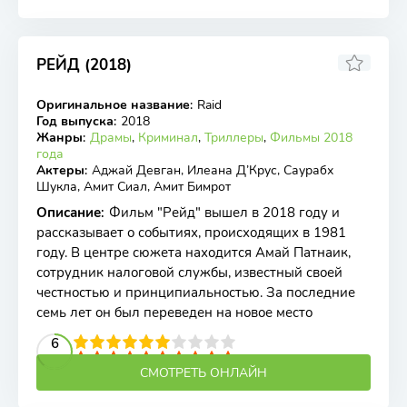
РЕЙД (2018)
0
7.4
Оригинальное название
:
Raid
WEB-DL
Год выпуска
:
2018
Жанры
:
Драмы
,
Криминал
,
Триллеры
,
Фильмы 2018
года
Актеры
:
Аджай Девган, Илеана Д’Крус, Саурабх
Шукла, Амит Сиал, Амит Бимрот
Описание
:
Фильм "Рейд" вышел в 2018 году и
рассказывает о событиях, происходящих в 1981
году. В центре сюжета находится Амай Патнаик,
сотрудник налоговой службы, известный своей
честностью и принципиальностью. За последние
семь лет он был переведен на новое место
2
3
4
5
6
6
7
8
9
10
СМОТРЕТЬ ОНЛАЙН