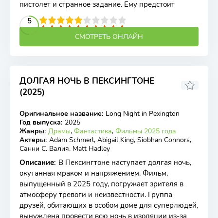
пистолет и странное задание. Ему предстоит
2
3
4
5
5
6
7
8
9
10
СМОТРЕТЬ ОНЛАЙН
ДОЛГАЯ НОЧЬ В ПЕКСИНГТОНЕ
(2025)
Оригинальное название
:
Long Night in Pexington
WEB-DL
Год выпуска
:
2025
Жанры
:
Драмы
,
Фантастика
,
Фильмы 2025 года
Актеры
:
Adam Schmerl, Abigail King, Siobhan Connors,
Санни С. Валия, Matt Hadley
Описание
:
В Пексингтоне наступает долгая ночь,
окутанная мраком и напряжением. Фильм,
выпущенный в 2025 году, погружает зрителя в
атмосферу тревоги и неизвестности. Группа
друзей, обитающих в особом доме для суперлюдей,
вынуждена провести всю ночь в изоляции из-за