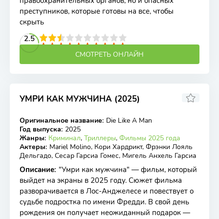
правоохранительных органов, но и опасных
преступников, которые готовы на все, чтобы
скрыть
2
3
4
2.5
5
6
7
8
9
10
СМОТРЕТЬ ОНЛАЙН
УМРИ КАК МУЖЧИНА (2025)
Оригинальное название
:
Die Like A Man
WEB-DL
Год выпуска
:
2025
Жанры
:
Криминал
,
Триллеры
,
Фильмы 2025 года
Актеры
:
Mariel Molino, Кори Хардрикт, Фрэнки Лояль
Дельгадо, Сесар Гарсиа Гомес, Мигель Анхель Гарсиа
Описание
:
"Умри как мужчина" — фильм, который
выйдет на экраны в 2025 году. Сюжет фильма
разворачивается в Лос-Анджелесе и повествует о
судьбе подростка по имени Фредди. В свой день
рождения он получает неожиданный подарок —