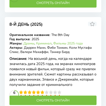
СМОТРЕТЬ ОНЛАЙН
8-Й ДЕНЬ (2025)
4.9
Оригинальное название
:
The 8th Day
WEBRip
Год выпуска
:
2025
Жанры
:
Драмы
,
Криминал
,
Фильмы 2025 года
Актеры
:
Даррен Манн, Фиби Тонкин, Коли Мустафа
Спикс, Валери Махаффи, Тэннер Бирд
Описание
:
На восьмой день, когда на календаре
значилась дата 2025 года, на экранах кинотеатров
появился новый фильм, который сразу же привлек
внимание зрителей. Сюжет картины рассказывал о
двух карманниках, Элвисе и Джеремайе, которые
получили задание от криминального
2
3
4
5
6
6
7
8
9
10
СМОТРЕТЬ ОНЛАЙН