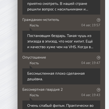
приятно смотреть. В нашей стране
решили вопрос с насильниками и
сумасшедшим сбродом отправив их на
Гражданин-мститель
сво заманив
Кость
04 авг, 19:57
К
Постановщик бездарь. Такая чушь из
эпизода в эпизод, что мозг кипит. Ещё
и качество хуже чем на VHS. Когда в
домохозяйке проснулся сапермен-
Опустошение
нендзя,
Кость
04 авг, 19:47
К
Бессмысленная плохо сделанная
дешёвка.
Бессмертная гвардия 2
Кость
04 авг, 19:43
К
Очень слабый фильм. Практически во