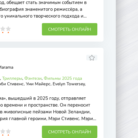
од, обещает стать значимым событием в
 биография знаменитого режиссёра, а
го уникального творческого подхода и
на
СМОТРЕТЬ ОНЛАЙН
Marama
,
Триллеры
,
Фэнтези
,
Фильмы 2025 года
би Стивенс, Уми Майерс, Evelyn Towersey,
», вышедший в 2025 году, отправляет
во времени и пространстве. Он переносит
я в живописные пейзажи Новой Зеландии,
ория главной героини, Мэри Стивенс. Мэри
СМОТРЕТЬ ОНЛАЙН