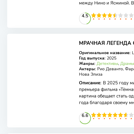
между Нино и Ясминой. 
появились на свет два м
45
1
2
3
4
4.5
5
6
7
8
9
10
6.7
МРАЧНАЯ ЛЕГЕНДА О
WEB-DL
Оригинальное название
:
Год выпуска
:
2025
Жанры
:
Детективы
,
Драмы
Актеры
:
Рио Деванто, Фар
Нова Элиза
Описание
:
В 2025 году 
премьера фильма «Тёмная
картина обещает стать о
года благодаря своему м
высокой эмоциональной
66
1
2
3
4
6.6
5
6
7
8
9
10
5.3