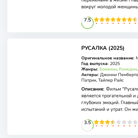
переменами в жизни глав
вокруг молодой женщины
кардинально меняется по
75
1
2
3
4
7.5
5
6
7
8
9
10
5.4
РУСАЛКА (2025)
WEB-DL
Оригинальное название
:
Год выпуска
:
2025
Жанры
:
Боевики
,
Комедии
Актеры
:
Джонни Пембертон
Патрик, Тайлер Райс
Описание
:
Фильм "Русалк
является трогательной и
глубоких эмоций. Главный
испытаний и утрат. Он ж
наркотической
35
1
2
3
4
3.5
5
6
7
8
9
10