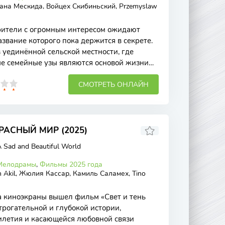
сана Мескида, Войцех Скибиньский, Przemyslaw
рители с огромным интересом ожидают
звание которого пока держится в секрете.
 уединённой сельской местности, где
е семейные узы являются основой жизни
я
СМОТРЕТЬ ОНЛАЙН
РАСНЫЙ МИР (2025)
 Sad and Beautiful World
Мелодрамы
,
Фильмы 2025 года
 Akil, Жюлия Кассар, Камиль Саламех, Tino
а киноэкраны вышел фильм «Свет и тень
трогательной и глубокой истории,
илетия и касающейся любовной связи