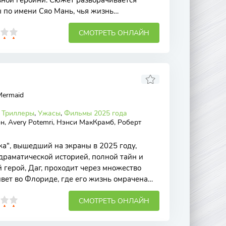
ной героини. Сюжет разворачивается
 по имени Сяо Мань, чья жизнь
сле ряда трагических
СМОТРЕТЬ ОНЛАЙН
Mermaid
,
Триллеры
,
Ужасы
,
Фильмы 2025 года
, Avery Potemri, Нэнси МакКрамб, Роберт
а", вышедший на экраны в 2025 году,
 драматической историей, полной тайн и
 герой, Даг, проходит через множество
ивет во Флориде, где его жизнь омрачена
СМОТРЕТЬ ОНЛАЙН