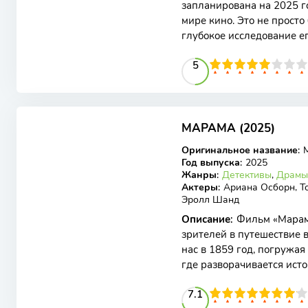
запланирована на 2025 г
мире кино. Это не просто
глубокое исследование е
внутреннего мира. Карти
50
1
2
3
4
5
5
6
7
8
9
10
6.1
МАРАМА (2025)
WEB-DL
Оригинальное название
:
Год выпуска
:
2025
Жанры
:
Детективы
,
Драмы
Актеры
:
Ариана Осборн, То
Эролл Шанд
Описание
:
Фильм «Марама
зрителей в путешествие 
нас в 1859 год, погружа
где разворачивается ист
— представительница
71
1
2
3
4
7.1
5
6
7
8
9
10