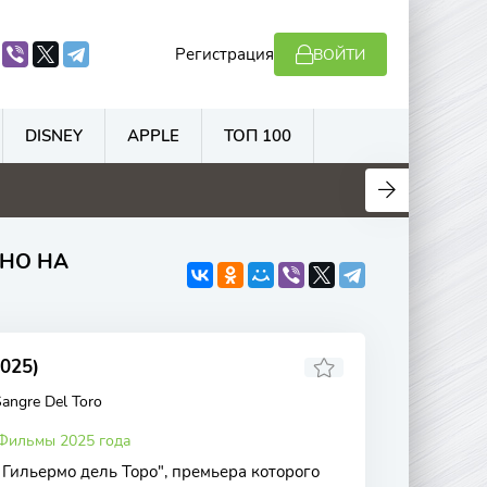
Регистрация
ВОЙТИ
DISNEY
APPLE
ТОП 100
.1
5.3
5.7
6.5
НО НА
025)
angre Del Toro
Фильмы 2025 года
Гильермо дель Торо", премьера которого