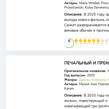
Актеры
:
Maria Wróbel, Рок
Przestrzelski, Kuba Dyniewicz
Описание
:
В 2025 году з
выхода нового фильма, на
Сюжет разворачивается в
вековые обычаи и прочны
местных жителей. Главна
60
1
2
3
4
5
6
6
7
8
9
10
7.7
ПЕЧАЛЬНЫЙ И ПРЕК
WEB-DL
Оригинальное название
:
A
Год выпуска
:
2025
Жанры
:
Драмы
,
Комедии
,
Актеры
:
Муния Аки, Hassan
Karam
Описание
:
В 2025 году н
жизни», повествующий о 
охватывающей три десят