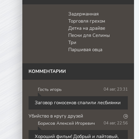
Задержанная
Торговля грехом
Детка на драйве
Песни для Селины
Три
Паршивая овца
КОММЕНТАРИИ
Гость игорь
04 авг, 23:31
Г
Заговор гомосеков спалили лесбиянки
Убийство в кругу друзей
Борисов Алексей Игоревич
04 авг, 22:56
Б
Хороший фильм! Добрый и лайтовый,