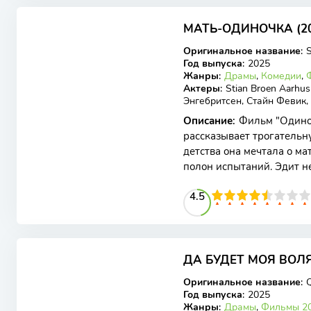
6.9
МАТЬ-ОДИНОЧКА (20
WEB-DLRip
Оригинальное название
:
Год выпуска
:
2025
Жанры
:
Драмы
,
Комедии
,
Актеры
:
Stian Broen Aarhu
Энгебритсен, Стайн Февик,
Описание
:
Фильм "Одинок
рассказывает трогательн
детства она мечтала о мат
полон испытаний. Эдит н
казалось ей
45
1
2
3
4
4.5
5
6
7
8
9
10
5.7
ДА БУДЕТ МОЯ ВОЛЯ 
WEB-DL
Оригинальное название
:
Q
Год выпуска
:
2025
Жанры
:
Драмы
,
Фильмы 20