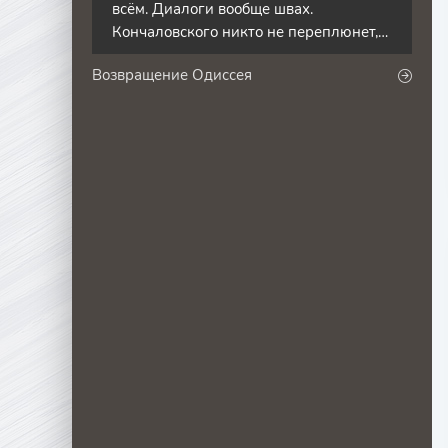
всём. Диалоги вообще швах.
Кончаловского никто не переплюнет,
лишь он понимал как должно
Возвращение Одиссея
выглядеть по-настоящему