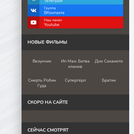
Телеграм
Группа
ВКонтакте
Наш канал
Youtube
НОВЫЕ ФИЛЬМЫ
Везунчик
Ип Ман: Битва
Дни Сакамото
кланов
Смерть Робин
Супергёрл
Братик
Гуда
СКОРО НА САЙТЕ
СЕЙЧАС СМОТРЯТ