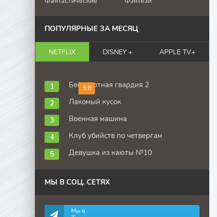
Фантастические
Фэнтези
ПОПУЛЯРНЫЕ ЗА МЕСЯЦ
NETFLIX
DISNEY +
APPLE TV+
Бессмертная гвардия 2
5.8
Лакомый кусок
Военная машина
Клуб убийств по четвергам
Девушка из каюты №10
МЫ В СОЦ. СЕТЯХ
Мы в