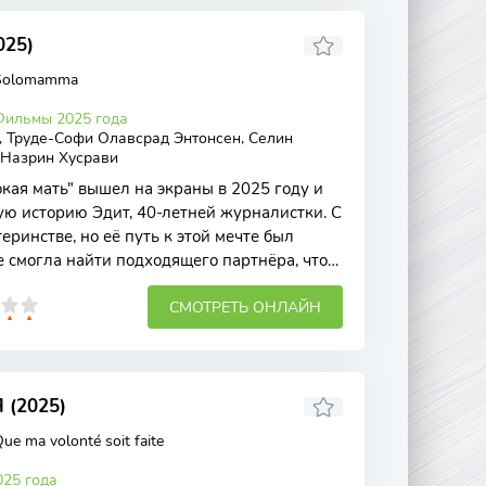
25)
Solomamma
Фильмы 2025 года
s, Труде-Софи Олавсрад Энтонсен, Селин
 Назрин Хусрави
ая мать" вышел на экраны в 2025 году и
ую историю Эдит, 40-летней журналистки. С
еринстве, но её путь к этой мечте был
е смогла найти подходящего партнёра, что
СМОТРЕТЬ ОНЛАЙН
(2025)
ue ma volonté soit faite
25 года