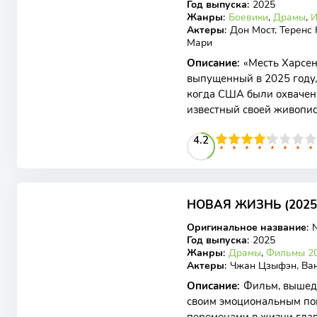
Год выпуска
:
2025
Жанры
:
Боевики
,
Драмы
,
И
Актеры
:
Дон Мост, Теренс 
Мари
Описание
:
«Месть Харсе
выпущенный в 2025 году, 
когда США были охвачены
известный своей живопи
обстановкой, внезапно пр
42
1
2
3
4
4.2
5
6
7
8
9
10
5.7
НОВАЯ ЖИЗНЬ (2025
WEB-DL
Оригинальное название
:
N
Год выпуска
:
2025
Жанры
:
Драмы
,
Фильмы 20
Актеры
:
Чжан Цзыфэн, Ван
Описание
:
Фильм, вышедш
своим эмоциональным по