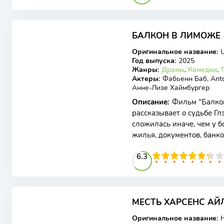
6.5
БАЛКОН В ЛИМОЖЕ (
WEB-DL
Оригинальное название
:
U
Год выпуска
:
2025
Жанры
:
Драмы
,
Комедии
,
Актеры
:
Фабьенн Баб, Antoni
Анне-Лизе Хаймбургер
Описание
:
Фильм "Балкон
рассказывает о судьбе Гл
сложилась иначе, чем у б
жилья, документов, банко
но это не вызывает у
63
1
2
3
4
6.3
5
6
7
8
9
10
МЕСТЬ ХАРСЕНС АЙЛ
WEB-DL
Оригинальное название
:
H