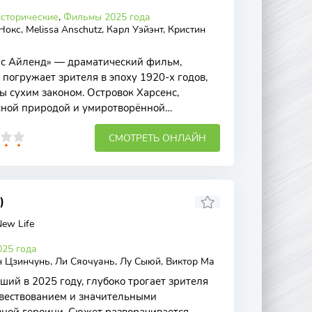
сторические
,
Фильмы 2025 года
Нокс, Melissa Anschutz, Карл Уэйэнт, Кристин
нс Айленд» — драматический фильм,
погружает зрителя в эпоху 1920-х годов,
 сухим законом. Островок Харсенс,
сной природой и умиротворённой
евратился в
СМОТРЕТЬ ОНЛАЙН
)
ew Life
25 года
 Цзинчунь, Ли Сяочуань, Лу Сыюй, Виктор Ма
ий в 2025 году, глубоко трогает зрителя
вествованием и значительными