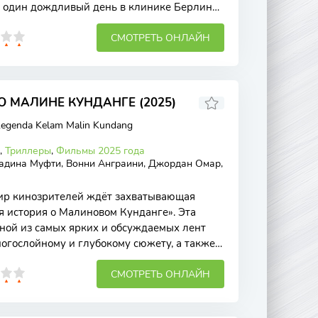
В один дождливый день в клинике Берлина
ладенца —
СМОТРЕТЬ ОНЛАЙН
 МАЛИНЕ КУНДАНГЕ (2025)
Legenda Kelam Malin Kundang
,
Триллеры
,
Фильмы 2025 года
адина Муфти, Вонни Анграини, Джордан Омар,
мир кинозрителей ждёт захватывающая
 история о Малиновом Кунданге». Эта
дной из самых ярких и обсуждаемых лент
ногослойному и глубокому сюжету, а также
СМОТРЕТЬ ОНЛАЙН