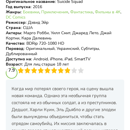
Оригинальное название
:
Suicide Squad
Год выпуска
:
2016
Жанры
:
Боевики
,
Приключения
,
Фантастика
,
Фильмы в 4К
,
DC Comics
Режиссер
:
Дэвид Эйр
Страна
:
США
Актеры
:
Марго Робби, Уилл Смит, Джаред Лето, Джай
Кортни, Кара Делевинь
Качество
:
BDRip 720-1080 HD
Перевод
:
Оригинальный, Украинский, Субтитры,
Дублированный
Доступно на
:
Android, iPhone, iPad, SmartTV
Возраст
:
Для лиц старше 18 лет
3
7.9
4
5
6
7
8
9
10
Когда мир потерял своего героя, на сцену вышла
новая команда. Однако эта необычная группа
состояла не из обычных солдат, а из преступников.
Дедшот, Харли Куин, Эль Дьябло и другие злодеи
были вынуждены объединиться, чтобы стать
отрядом самоубийц. Их миссия заключалась в