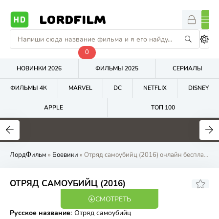
LORDFILM
0
НОВИНКИ 2026
ФИЛЬМЫ 2025
СЕРИАЛЫ
ФИЛЬМЫ 4К
MARVEL
DC
NETFLIX
DISNEY
APPLE
ТОП 100
7.6
7.2
4
ЛордФильм
»
Боевики
» Отряд самоубийц (2016) онлайн бесплатно на LordFilm
6.09
5.9
ОТРЯД САМОУБИЙЦ (2016)
СМОТРЕТЬ
BDRip
Русское название
:
Отряд самоубийц