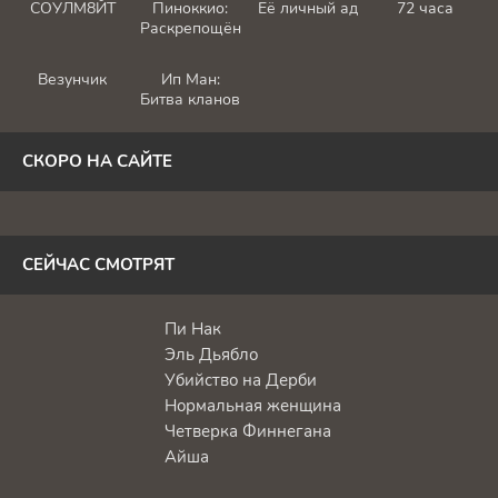
СОУЛМ8ЙТ
Пиноккио:
Её личный ад
72 часа
Раскрепощённый
Везунчик
Ип Ман:
Битва кланов
СКОРО НА САЙТЕ
СЕЙЧАС СМОТРЯТ
Пи Нак
Эль Дьябло
Убийство на Дерби
Нормальная женщина
Четверка Финнегана
Айша