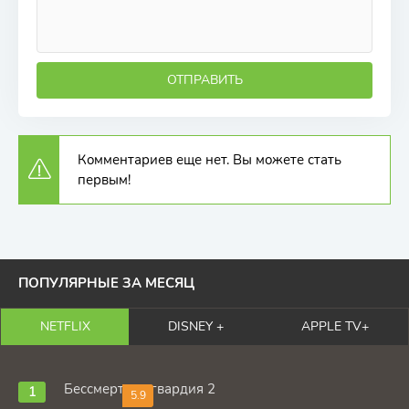
ОТПРАВИТЬ
Комментариев еще нет. Вы можете стать
первым!
ПОПУЛЯРНЫЕ ЗА МЕСЯЦ
NETFLIX
DISNEY +
APPLE TV+
Бессмертная гвардия 2
5.9