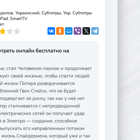
рилов, Украинский, Субтитры, Укр. Субтитры
 iPad, SmartTV
ет
треть онлайн бесплатно на
ью, стал Человеком-пауком и продолжает
ует своей жизнью, чтобы спасти людей,
ой жизни Питера разворачивается
ленной Гвен Стейси, что не будет
одвергает её риску, так как у неё нет
тер сталкивается с непредвиденной
электрических сетей он получает удар
я в Электро — создание, способное
 выпускать его направленным потоком
 жизнь Спайдермена, который уже и так