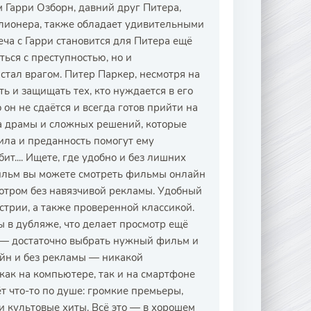
 Гарри Озборн, давний друг Питера,
ллионера, также обладает удивительными
еча с Гарри становится для Питера ещё
ться с преступностью, но и
 стал врагом. Питер Паркер, несмотря на
ь и защищать тех, кто нуждается в его
он не сдаётся и всегда готов прийти на
на драмы и сложных решений, которые
сила и преданность помогут ему
ит.... Ищете, где удобно и без лишних
ильм вы можете смотреть фильмы онлайн
мотром без навязчивой рекламы. Удобный
трии, а также проверенной классикой.
ы в дубляже, что делает просмотр ещё
й — достаточно выбрать нужный фильм и
айн и без рекламы — никакой
ак на компьютере, так и на смартфоне
 что-то по душе: громкие премьеры,
 культовые хиты. Всё это — в хорошем