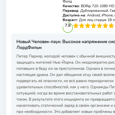
Филд
Качество
:
BDRip 720-1080 HD
Перевод
:
Дублированный, Гав
Доступно на
:
Android, iPhone,
Возраст
:
Для лиц старше 18 л
78
1
2
3
7.8
4
5
6
7
8
9
10
Новый Человек-паук: Высокое напряжение смо
ЛордФильм
Питер Паркер, молодой человек с обычной внешност
защищать жителей Нью-Йорка. Он неоднократно риск
попавших в беду из-за преступников. Однако в личн
настоящая драма. Он дал обещание отцу своей возлюб
подвергать её опасности, но всё равно периодически п
удивительных способностей, как у него. Однажды Пи
ситуацией, когда во время восстановительных работ 
током. В результате этого инцидента он превращаетс
накапливать статический заряд в своём организме и
при необходимости. Это добавляет новые проблемы в