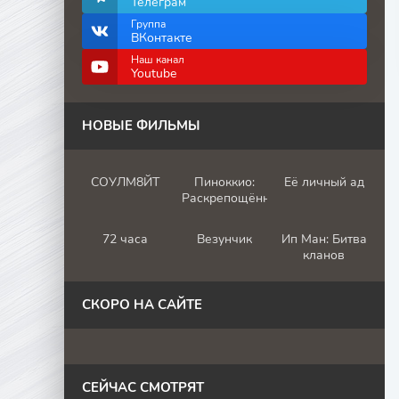
Телеграм
Группа
ВКонтакте
Наш канал
Youtube
НОВЫЕ ФИЛЬМЫ
СОУЛМ8ЙТ
Пиноккио:
Её личный ад
Раскрепощённый
72 часа
Везунчик
Ип Ман: Битва
кланов
СКОРО НА САЙТЕ
СЕЙЧАС СМОТРЯТ