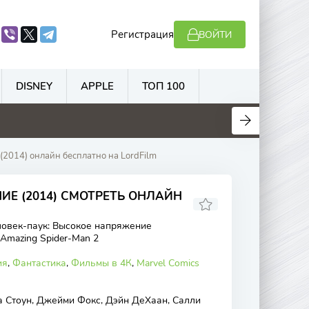
Регистрация
ВОЙТИ
DISNEY
APPLE
ТОП 100
.7
4.5
5.5
6.9
2014) онлайн бесплатно на LordFilm
ИЕ (2014) СМОТРЕТЬ ОНЛАЙН
овек-паук: Высокое напряжение
 Amazing Spider-Man 2
ия
,
Фантастика
,
Фильмы в 4К
,
Marvel Comics
 Стоун, Джейми Фокс, Дэйн ДеХаан, Салли