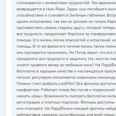
сталкивается с множеством трудностей. Тем временем
возвращается в Нью-Йорк. Гарри, сын погибшего ми
способностями и становится Зелёным гоблином. Встр
одним испытанием, так как он должен не только боро
противостоять своему старому другу, который теперь
все трудности, продолжает бороться за справедливост
помощи. Его жизнь полна опасностей и испытаний, но 
помощь. В то же время его личная жизнь также пол
ему приходится принимать. Но Питер верит, что его 
преодолеть все трудности и защитить тех, кого он люб
хлопот провести вечер за любимым кино? На ЛордФ
бесплатно в хорошем качестве и наслаждаться прос
каталог регулярно пополняется новинками киноиндус
Почему стоит выбрать LordFilm? Все фильмы доступн
комфортнее. Работает плеер без лагов и подвисани
нажать «play». Возможность смотреть бесплатно онл
регистрации и платных подписок. Фильмы доступны к
или планшете. На ЛордФильм каждый зритель найдёт
рейтинговые сериалы, мультфильмы для всей семьи и