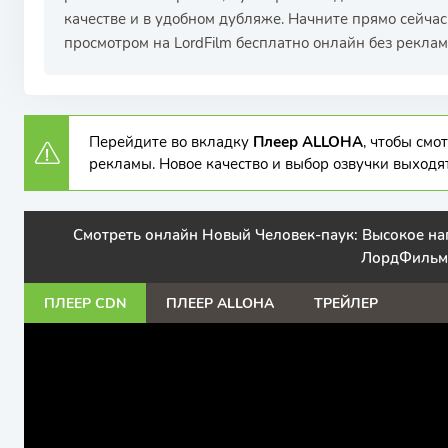
качестве и в удобном дубляже. Начните прямо сейча
просмотром на LordFilm бесплатно онлайн без реклам
Перейдите во вкладку
Плеер ALLOHA
, чтобы см
рекламы. Новое качество и выбор озвучки выходя
Смотреть онлайн Новый Человек-паук: Высокое нап
ЛордФильм
ПЛЕЕР CDN
ПЛЕЕР ALLOHA
ТРЕЙЛЕР