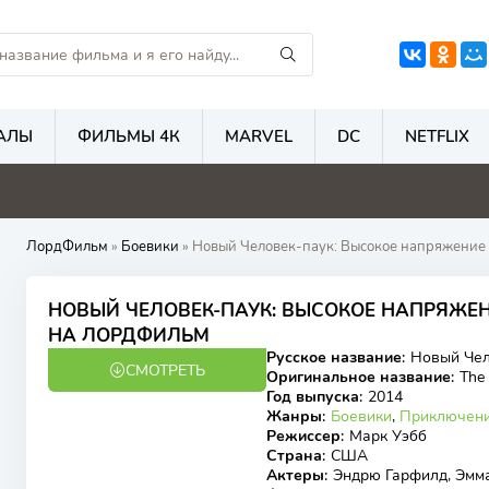
АЛЫ
ФИЛЬМЫ 4К
MARVEL
DC
NETFLIX
4.8
4.7
4.6
5
ЛордФильм
»
Боевики
» Новый Человек-паук: Высокое напряжение (
НОВЫЙ ЧЕЛОВЕК-ПАУК: ВЫСОКОЕ НАПРЯЖЕН
6.73
6.6
НА ЛОРДФИЛЬМ
Русское название
:
Новый Чел
СМОТРЕТЬ
BDRip
Оригинальное название
:
The
Год выпуска
:
2014
Жанры
:
Боевики
,
Приключен
Режиссер
:
Марк Уэбб
Страна
:
США
Актеры
:
Эндрю Гарфилд, Эмма