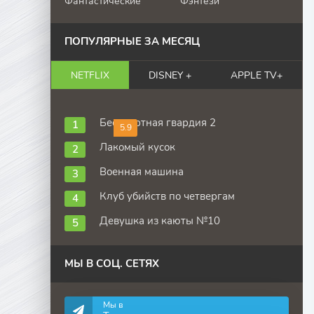
Фантастические
Фэнтези
ПОПУЛЯРНЫЕ ЗА МЕСЯЦ
NETFLIX
DISNEY +
APPLE TV+
Бессмертная гвардия 2
5.9
Лакомый кусок
Военная машина
Клуб убийств по четвергам
Девушка из каюты №10
МЫ В СОЦ. СЕТЯХ
Мы в