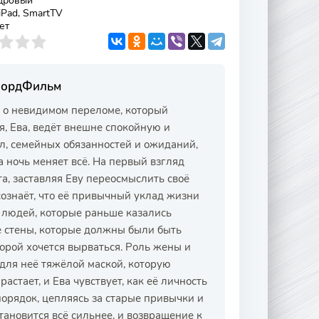
дровый
 iPad, SmartTV
ет
 ЛордФильм
ю о невидимом переломе, который
я, Ева, ведёт внешне спокойную и
л, семейных обязанностей и ожиданий,
 ночь меняет всё. На первый взгляд
а, заставляя Еву переосмыслить своё
сознаёт, что её привычный уклад жизни
 людей, которые раньше казались
е стены, которые должны были быть
орой хочется вырваться. Роль жены и
 для неё тяжёлой маской, которую
стает, и Ева чувствует, как её личность
орядок, цепляясь за старые привычки и
новится всё сильнее, и возвращение к