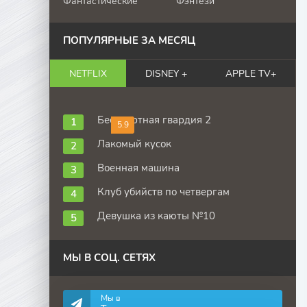
Фантастические
Фэнтези
ПОПУЛЯРНЫЕ ЗА МЕСЯЦ
NETFLIX
DISNEY +
APPLE TV+
Бессмертная гвардия 2
5.9
Лакомый кусок
Военная машина
Клуб убийств по четвергам
Девушка из каюты №10
МЫ В СОЦ. СЕТЯХ
Мы в