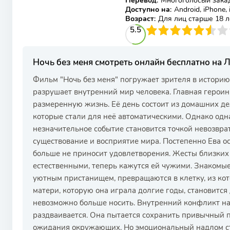
Перевод
:
Многоголосый зака
Доступно на
:
Android, iPhone,
Возраст
:
Для лиц старше 18 л
55
1
2
3
5.5
4
5
6
7
8
9
10
Ночь без меня смотреть онлайн бесплатно на
Фильм "Ночь без меня" погружает зрителя в истори
разрушает внутренний мир человека. Главная героин
размеренную жизнь. Её день состоит из домашних де
которые стали для неё автоматическими. Однако одна
незначительное событие становится точкой невозврат
существование и восприятие мира. Постепенно Ева о
больше не приносит удовлетворения. Жесты близких
естественными, теперь кажутся ей чужими. Знакомы
уютным пристанищем, превращаются в клетку, из кот
матери, которую она играла долгие годы, становится
невозможно больше носить. Внутренний конфликт нара
раздваивается. Она пытается сохранить привычный п
ожидания окружающих. Но эмоциональный надлом ста