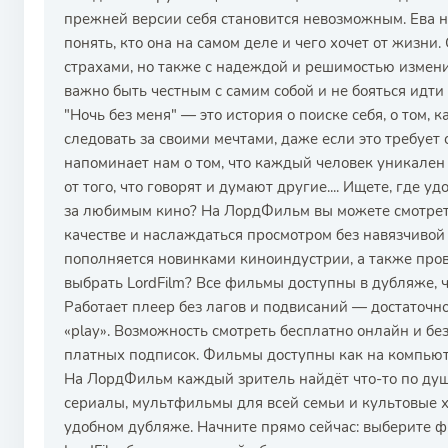
прежней версии себя становится невозможным. Ева н
понять, кто она на самом деле и чего хочет от жизни
страхами, но также с надеждой и решимостью измени
важно быть честным с самим собой и не бояться идт
"Ночь без меня" — это история о поиске себя, о том, 
следовать за своими мечтами, даже если это требует
напоминает нам о том, что каждый человек уникален 
от того, что говорят и думают другие.... Ищете, где 
за любимым кино? На ЛордФильм вы можете смотрет
качестве и наслаждаться просмотром без навязчивой
пополняется новинками киноиндустрии, а также пров
выбрать LordFilm? Все фильмы доступны в дубляже, 
Работает плеер без лагов и подвисаний — достаточ
«play». Возможность смотреть бесплатно онлайн и б
платных подписок. Фильмы доступны как на компьюте
На ЛордФильм каждый зритель найдёт что-то по душ
сериалы, мультфильмы для всей семьи и культовые хи
удобном дубляже. Начните прямо сейчас: выберите 