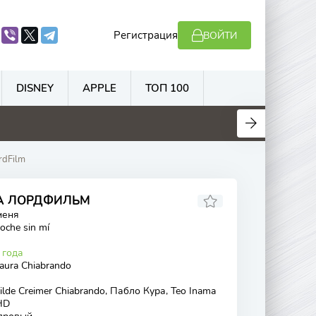
Регистрация
ВОЙТИ
DISNEY
APPLE
ТОП 100
.3
5.9
5.9
6.1
rdFilm
НА ЛОРДФИЛЬМ
меня
oche sin mí
 года
Laura Chiabrando
lde Creimer Chiabrando, Пабло Кура, Teo Inama
HD