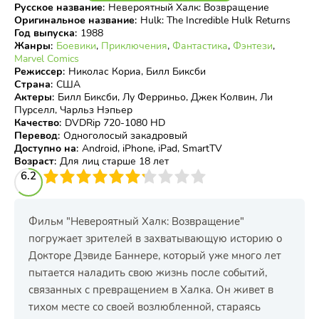
Русское название
:
Невероятный Халк: Возвращение
Оригинальное название
:
Hulk: The Incredible Hulk Returns
Год выпуска
:
1988
Жанры
:
Боевики
,
Приключения
,
Фантастика
,
Фэнтези
,
Marvel Comics
Режиссер
:
Николас Кориа, Билл Биксби
Страна
:
США
Актеры
:
Билл Биксби, Лу Ферриньо, Джек Колвин, Ли
Пурселл, Чарльз Нэпьер
Качество
:
DVDRip 720-1080 HD
Перевод
:
Одноголосый закадровый
Доступно на
:
Android, iPhone, iPad, SmartTV
Возраст
:
Для лиц старше 18 лет
3
6.2
4
5
6
7
8
9
10
Фильм "Невероятный Халк: Возвращение"
погружает зрителей в захватывающую историю о
Докторе Дэвиде Баннере, который уже много лет
пытается наладить свою жизнь после событий,
связанных с превращением в Халка. Он живет в
тихом месте со своей возлюбленной, стараясь