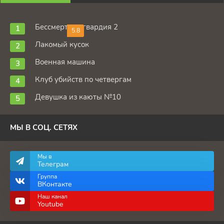
Бессмертная гвардия 2
5.8
Лакомый кусок
Военная машина
Клуб убийств по четвергам
Девушка из каюты №10
МЫ В СОЦ. СЕТЯХ
Мы в
Телеграм
Группа
ВКонтакте
Наш канал
Youtube