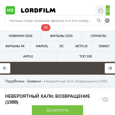
LORDFILM
16
НОВИНКИ 2026
ФИЛЬМЫ 2025
СЕРИАЛЫ
ФИЛЬМЫ 4К
MARVEL
DC
NETFLIX
DISNEY
APPLE
ТОП 100
8.8
10
1
ЛордФильм
»
Боевики
» Невероятный Халк: Возвращение (1988) онлайн бесплатно на LordFilm
НЕВЕРОЯТНЫЙ ХАЛК: ВОЗВРАЩЕНИЕ
5.60
5.7
(1988)
СМОТРЕТЬ
DVDRip