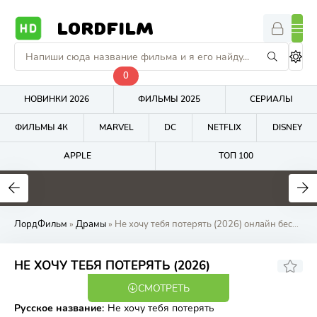
LORDFILM
0
НОВИНКИ 2026
ФИЛЬМЫ 2025
СЕРИАЛЫ
ФИЛЬМЫ 4К
MARVEL
DC
NETFLIX
DISNEY
APPLE
ТОП 100
5.7
4.8
7.5
ЛордФильм
»
Драмы
» Не хочу тебя потерять (2026) онлайн бесплатно на LordFilm
НЕ ХОЧУ ТЕБЯ ПОТЕРЯТЬ (2026)
СМОТРЕТЬ
WEB-DL
Русское название
:
Не хочу тебя потерять