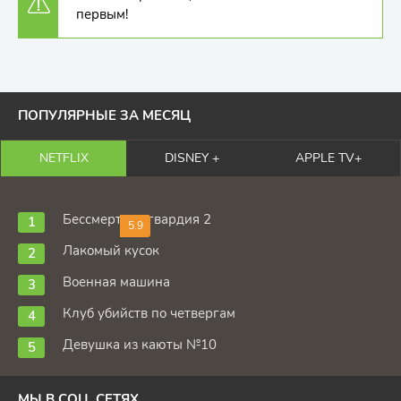
первым!
ПОПУЛЯРНЫЕ ЗА МЕСЯЦ
NETFLIX
DISNEY +
APPLE TV+
Бессмертная гвардия 2
5.9
Лакомый кусок
Военная машина
Клуб убийств по четвергам
Девушка из каюты №10
МЫ В СОЦ. СЕТЯХ