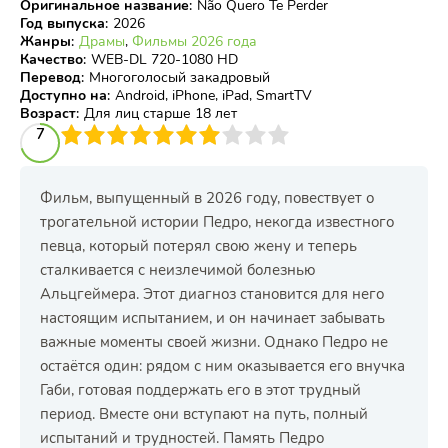
Оригинальное название
:
Não Quero Te Perder
Год выпуска
:
2026
Жанры
:
Драмы
,
Фильмы 2026 года
Качество
:
WEB-DL 720-1080 HD
Перевод
:
Многоголосый закадровый
Доступно на
:
Android, iPhone, iPad, SmartTV
Возраст
:
Для лиц старше 18 лет
3
4
7
5
6
7
8
9
10
Фильм, выпущенный в 2026 году, повествует о
трогательной истории Педро, некогда известного
певца, который потерял свою жену и теперь
сталкивается с неизлечимой болезнью
Альцгеймера. Этот диагноз становится для него
настоящим испытанием, и он начинает забывать
важные моменты своей жизни. Однако Педро не
остаётся один: рядом с ним оказывается его внучка
Габи, готовая поддержать его в этот трудный
период. Вместе они вступают на путь, полный
испытаний и трудностей. Память Педро