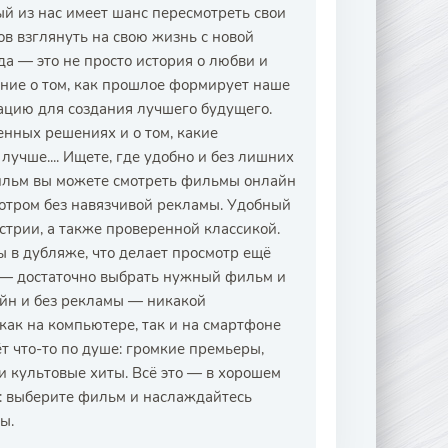
ый из нас имеет шанс пересмотреть свои
ов взглянуть на свою жизнь с новой
а — это не просто история о любви и
ние о том, как прошлое формирует наше
ацию для создания лучшего будущего.
енных решениях и о том, какие
лучше.... Ищете, где удобно и без лишних
ильм вы можете смотреть фильмы онлайн
мотром без навязчивой рекламы. Удобный
трии, а также проверенной классикой.
ы в дубляже, что делает просмотр ещё
й — достаточно выбрать нужный фильм и
айн и без рекламы — никакой
ак на компьютере, так и на смартфоне
 что-то по душе: громкие премьеры,
 культовые хиты. Всё это — в хорошем
с: выберите фильм и наслаждайтесь
ы.