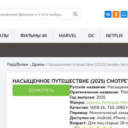
АЛЫ
ФИЛЬМЫ 4К
MARVEL
DC
NETFLIX
1
4.7
5.3
5
ЛордФильм
»
Драмы
» Насыщенное путешествие (2025) онлайн бесп
НАСЫЩЕННОЕ ПУТЕШЕСТВИЕ (2025) СМОТР
Русское название
:
Насыщенн
СМОТРЕТЬ
WEB-DL
Оригинальное название
:
Thic
Год выпуска
:
2025
Жанры
:
Драмы
,
Комедии
,
Мел
Качество
:
WEB-DL 720-1080 
Перевод
:
Многоголосый зака
Доступно на
:
Android, iPhone,
Возраст
:
Для лиц старше 18 л