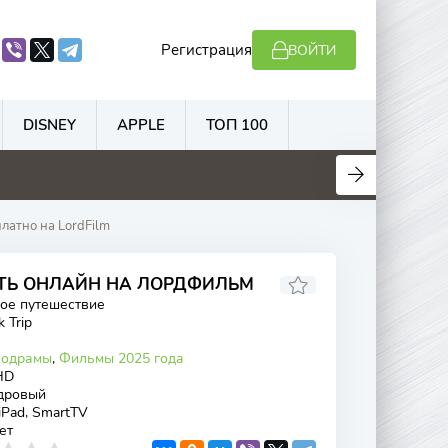
Регистрация
ВОЙТИ
DISNEY
APPLE
ТОП 100
.7
4.5
5.6
7
латно на LordFilm
ЕТЬ ОНЛАЙН НА ЛОРДФИЛЬМ
ое путешествие
k Trip
одрамы
,
Фильмы 2025 года
HD
дровый
 iPad, SmartTV
ет