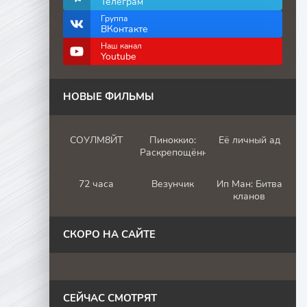
Телеграм
Группа
ВКонтакте
Наш канал
Youtube
НОВЫЕ ФИЛЬМЫ
СОУЛМ8ЙТ
Пиноккио:
Её личный ад
Раскрепощённый
72 часа
Везунчик
Ип Ман: Битва
кланов
СКОРО НА САЙТЕ
СЕЙЧАС СМОТРЯТ