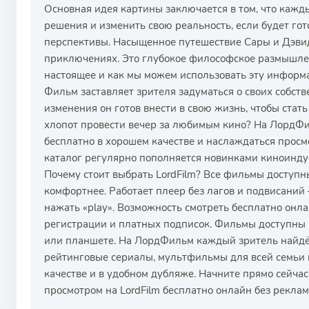
Основная идея картины заключается в том, что кажд
решения и изменить свою реальность, если будет гот
перспективы. Насыщенное путешествие Сары и Дэвид
приключениях. Это глубокое философское размышле
настоящее и как мы можем использовать эту информ
Фильм заставляет зрителя задуматься о своих собств
изменения он готов внести в свою жизнь, чтобы стать 
хлопот провести вечер за любимым кино? На ЛордФ
бесплатно в хорошем качестве и наслаждаться прос
каталог регулярно пополняется новинками киноиндус
Почему стоит выбрать LordFilm? Все фильмы доступн
комфортнее. Работает плеер без лагов и подвисани
нажать «play». Возможность смотреть бесплатно онл
регистрации и платных подписок. Фильмы доступны к
или планшете. На ЛордФильм каждый зритель найдёт
рейтинговые сериалы, мультфильмы для всей семьи и
качестве и в удобном дубляже. Начните прямо сейча
просмотром на LordFilm бесплатно онлайн без реклам