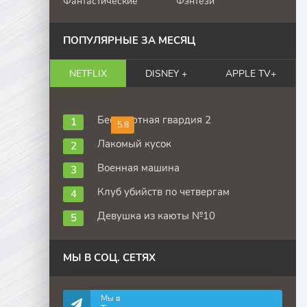
Фантастические
Фэнтези
ПОПУЛЯРНЫЕ ЗА МЕСЯЦ
NETFLIX
DISNEY +
APPLE TV+
Бессмертная гвардия 2
5.8
Лакомый кусок
Военная машина
Клуб убийств по четвергам
Девушка из каюты №10
МЫ В СОЦ. СЕТЯХ
Мы в