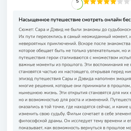
50
1
2
3
4
5
5
6
7
8
9
10
Насыщенное путешествие смотреть онлайн бе
Сюжет: Сара и Дэвид не были знакомы до судьбоносно
Их пути пересеклись в самый неожиданный момент, и
невероятных приключений. Вскоре после знакомства 
которое обещает быть не только увлекательным, но и
путешествия герои сталкиваются с множеством испыт
важные моменты из прошлого. Эти воспоминания не 
становятся частью их настоящего, открывая перед 
эпизод путешествия Сары и Дэвида наполнен эмоция
многие решения, которые они принимали в прошлом,
нынешнюю жизнь. Эти открытия становятся для них н
но и возможностью для роста и изменений. Путешеств
оказались в той точке, где находятся сейчас, и каки
изменить свою судьбу. Фильм сочетает в себе элемен
философской драмы. Он исследует тему времени и ег
показывает, как возможность вернуться в прошлое м