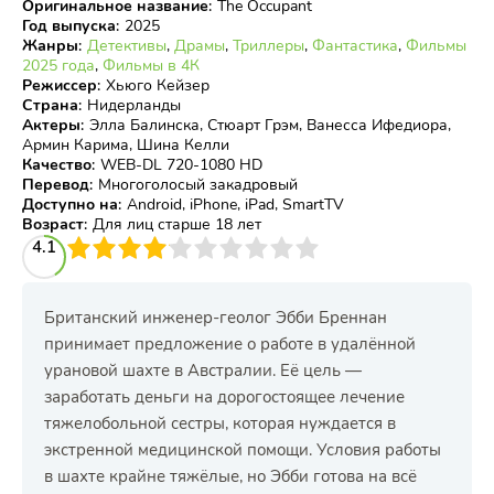
Оригинальное название
:
The Occupant
Год выпуска
:
2025
Жанры
:
Детективы
,
Драмы
,
Триллеры
,
Фантастика
,
Фильмы
2025 года
,
Фильмы в 4К
Режиссер
:
Хьюго Кейзер
Страна
:
Нидерланды
Актеры
:
Элла Балинска, Стюарт Грэм, Ванесса Ифедиора,
Армин Карима, Шина Келли
Качество
:
WEB-DL 720-1080 HD
Перевод
:
Многоголосый закадровый
Доступно на
:
Android, iPhone, iPad, SmartTV
Возраст
:
Для лиц старше 18 лет
3
4.1
4
5
6
7
8
9
10
Британский инженер-геолог Эбби Бреннан
принимает предложение о работе в удалённой
урановой шахте в Австралии. Её цель —
заработать деньги на дорогостоящее лечение
тяжелобольной сестры, которая нуждается в
экстренной медицинской помощи. Условия работы
в шахте крайне тяжёлые, но Эбби готова на всё