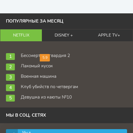
ПОПУЛЯРНЫЕ ЗА МЕСЯЦ
NETFLIX
DISNEY +
APPLE TV+
Бессмертная гвардия 2
5.9
Лакомый кусок
Военная машина
Клуб убийств по четвергам
Девушка из каюты №10
МЫ В СОЦ. СЕТЯХ
Мы в