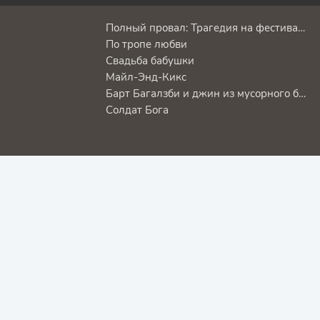
Полный провал: Трагедия на фестивале Astroworld
По тропе любви
Свадьба бабушки
Майл-Энд-Кикс
Барт Багалзби и джин из мусорного бака
Солдат Бога