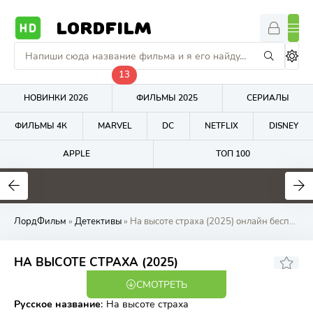
LORDFILM
13
НОВИНКИ 2026
ФИЛЬМЫ 2025
СЕРИАЛЫ
ФИЛЬМЫ 4К
MARVEL
DC
NETFLIX
DISNEY
APPLE
ТОП 100
4.7
7.3
5.7
ЛордФильм
»
Детективы
» На высоте страха (2025) онлайн бесплатно на LordFilm
5.23
8.4
НА ВЫСОТЕ СТРАХА (2025)
СМОТРЕТЬ
WEB-DL
Русское название
:
На высоте страха