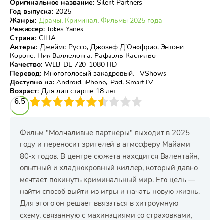
Оригинальное название
:
Silent Partners
Год выпуска
:
2025
Жанры
:
Драмы
,
Криминал
,
Фильмы 2025 года
Режиссер
:
Jokes Yanes
Страна
:
США
Актеры
:
Джеймс Руссо, Джозеф Д’Онофрио, Энтони
Короне, Ник Валлелонга, Рафаэль Кастильо
Качество
:
WEB-DL 720-1080 HD
Перевод
:
Многоголосый закадровый, TVShows
Доступно на
:
Android, iPhone, iPad, SmartTV
Возраст
:
Для лиц старше 18 лет
3
6.5
4
5
6
7
8
9
10
Фильм "Молчаливые партнёры" выходит в 2025
году и переносит зрителей в атмосферу Майами
80-х годов. В центре сюжета находится Валентайн,
опытный и хладнокровный киллер, который давно
мечтает покинуть криминальный мир. Его цель —
найти способ выйти из игры и начать новую жизнь.
Для этого он решает ввязаться в хитроумную
схему, связанную с махинациями со страховками,