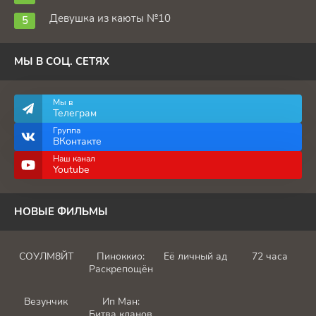
Девушка из каюты №10
МЫ В СОЦ. СЕТЯХ
Мы в
Телеграм
Группа
ВКонтакте
Наш канал
Youtube
НОВЫЕ ФИЛЬМЫ
СОУЛМ8ЙТ
Пиноккио:
Её личный ад
72 часа
Раскрепощённый
Везунчик
Ип Ман:
Битва кланов