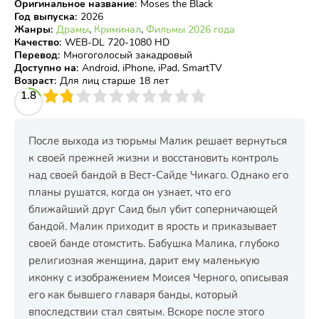
Оригинальное название
:
Moses the Black
Год выпуска
:
2026
Жанры
:
Драмы
,
Криминал
,
Фильмы 2026 года
Качество
:
WEB-DL 720-1080 HD
Перевод
:
Многоголосый закадровый
Доступно на
:
Android, iPhone, iPad, SmartTV
Возраст
:
Для лиц старше 18 лет
3
1.8
4
5
6
7
8
9
10
После выхода из тюрьмы Малик решает вернуться
к своей прежней жизни и восстановить контроль
над своей бандой в Вест-Сайде Чикаго. Однако его
планы рушатся, когда он узнает, что его
ближайший друг Саид был убит соперничающей
бандой. Малик приходит в ярость и приказывает
своей банде отомстить. Бабушка Малика, глубоко
религиозная женщина, дарит ему маленькую
иконку с изображением Моисея Черного, описывая
его как бывшего главаря банды, который
впоследствии стал святым. Вскоре после этого