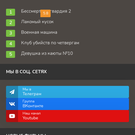
Бессмертная гвардия 2
5.8
Лакомый кусок
Военная машина
Клуб убийств по четвергам
Девушка из каюты №10
МЫ В СОЦ. СЕТЯХ
Мы в
Телеграм
Группа
ВКонтакте
Наш канал
Youtube