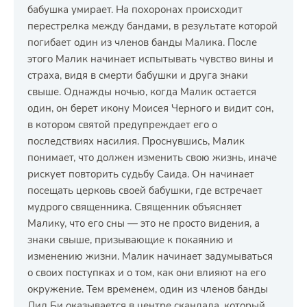
бабушка умирает. На похоронах происходит
перестрелка между бандами, в результате которой
погибает один из членов банды Малика. После
этого Малик начинает испытывать чувство вины и
страха, видя в смерти бабушки и друга знаки
свыше. Однажды ночью, когда Малик остается
один, он берет икону Моисея Черного и видит сон,
в котором святой предупреждает его о
последствиях насилия. Проснувшись, Малик
понимает, что должен изменить свою жизнь, иначе
рискует повторить судьбу Саида. Он начинает
посещать церковь своей бабушки, где встречает
мудрого священника. Священник объясняет
Малику, что его сны — это не просто видения, а
знаки свыше, призывающие к покаянию и
изменению жизни. Малик начинает задумываться
о своих поступках и о том, как они влияют на его
окружение. Тем временем, один из членов банды
Лил Би оказывается в центре скандала, который