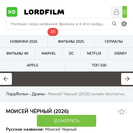
LORDFILM
16
НОВИНКИ 2026
ФИЛЬМЫ 2025
СЕРИАЛЫ
ФИЛЬМЫ 4К
MARVEL
DC
NETFLIX
DISNEY
APPLE
ТОП 100
8.8
10
1
ЛордФильм
»
Драмы
» Моисей Чёрный (2026) онлайн бесплатно на LordFilm
МОИСЕЙ ЧЁРНЫЙ (2026)
СМОТРЕТЬ
WEB-DL
Русское название
:
Моисей Чёрный