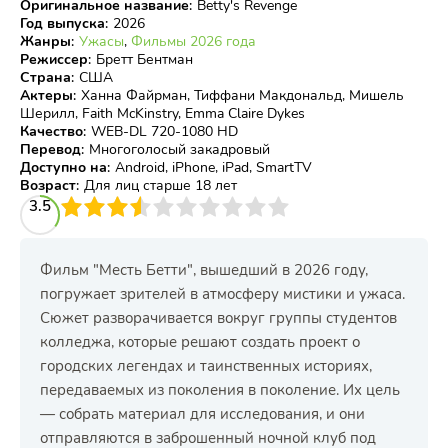
Оригинальное название
:
Betty's Revenge
Год выпуска
:
2026
Жанры
:
Ужасы
,
Фильмы 2026 года
Режиссер
:
Бретт Бентман
Страна
:
США
Актеры
:
Ханна Файрман, Тиффани Макдональд, Мишель
Шерилл, Faith McKinstry, Emma Claire Dykes
Качество
:
WEB-DL 720-1080 HD
Перевод
:
Многоголосый закадровый
Доступно на
:
Android, iPhone, iPad, SmartTV
Возраст
:
Для лиц старше 18 лет
3
3.5
4
5
6
7
8
9
10
Фильм "Месть Бетти", вышедший в 2026 году,
погружает зрителей в атмосферу мистики и ужаса.
Сюжет разворачивается вокруг группы студентов
колледжа, которые решают создать проект о
городских легендах и таинственных историях,
передаваемых из поколения в поколение. Их цель
— собрать материал для исследования, и они
отправляются в заброшенный ночной клуб под