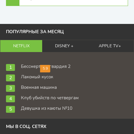
ПОПУЛЯРНЫЕ ЗА МЕСЯЦ
NETFLIX
DISNEY +
APPLE TV+
Бессмертная гвардия 2
5.9
Лакомый кусок
Военная машина
Клуб убийств по четвергам
Девушка из каюты №10
МЫ В СОЦ. СЕТЯХ