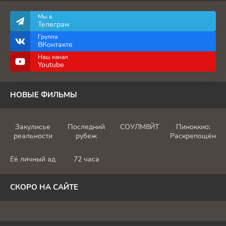
Мы в
Телеграм
Группа
ВКонтакте
Наш канал
Youtube
НОВЫЕ ФИЛЬМЫ
Закулисье
Последний
СОУЛМ8ЙТ
Пиноккио:
реальности
рубеж
Раскрепощённы
Её личный ад
72 часа
СКОРО НА САЙТЕ