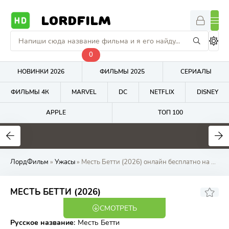
LORDFILM
0
НОВИНКИ 2026
ФИЛЬМЫ 2025
СЕРИАЛЫ
ФИЛЬМЫ 4К
MARVEL
DC
NETFLIX
DISNEY
APPLE
ТОП 100
5.8
4.8
7.4
ЛордФильм
»
Ужасы
» Месть Бетти (2026) онлайн бесплатно на LordFilm
МЕСТЬ БЕТТИ (2026)
СМОТРЕТЬ
WEB-DL
Русское название
:
Месть Бетти