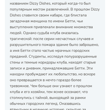
названием Dizzy Dishes, который когда-то был
популярным местом развлечений. В прошлом Dizzy
Dishes славился своим кабаре, где блистала
загадочная женщина по имени Бетти, чьи
выступления привлекали внимание множества
людей. Однако судьба клуба оказалась
трагической: после серии несчастных случаев и
разрушительного пожара здание было заброшено,
а имя Бетти стало частью мрачных городских
преданий. Студенты, исследуя полуразрушенные
стены и темные коридоры клуба, находят старые
записи и дневник, принадлежавшие Бетти. Эти
находки пробуждают их любопытство, но вскоре
оно превращается в нечто гораздо более
тревожное. Чем больше они узнают о прошлом
клуба и его хозяйки, тем яснее осознают, что
столкнулись с тайной, выходящей за рамки
обычных городских легенд. Оказавшись
втянутыми в мрачную историю, скрытую за