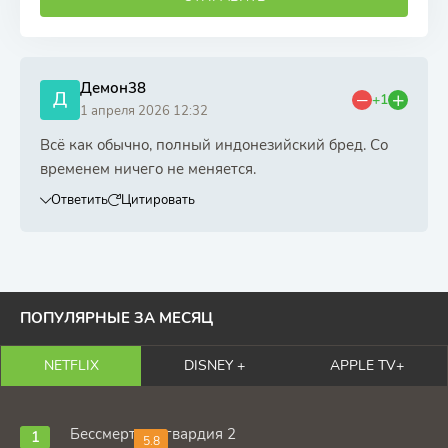
Демон38
Д
+1
1 апреля 2026 12:32
Всё как обычно, полный индонезийский бред. Со
временем ничего не меняется.
Ответить
Цитировать
ПОПУЛЯРНЫЕ ЗА МЕСЯЦ
NETFLIX
DISNEY +
APPLE TV+
Бессмертная гвардия 2
5.8