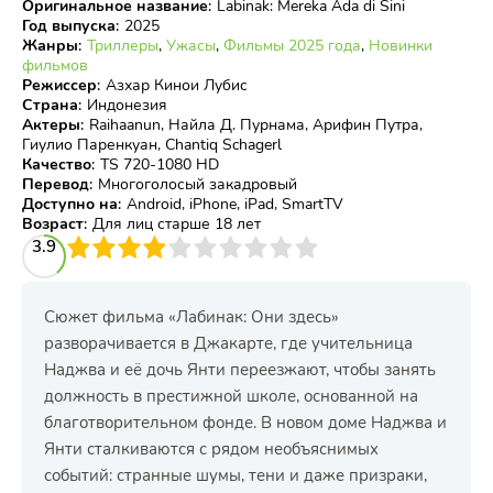
Оригинальное название
:
Labinak: Mereka Ada di Sini
Год выпуска
:
2025
Жанры
:
Триллеры
,
Ужасы
,
Фильмы 2025 года
,
Новинки
фильмов
Режиссер
:
Азхар Кинои Лубис
Страна
:
Индонезия
Актеры
:
Raihaanun, Найла Д. Пурнама, Арифин Путра,
Гиулио Паренкуан, Chantiq Schagerl
Качество
:
TS 720-1080 HD
Перевод
:
Многоголосый закадровый
Доступно на
:
Android, iPhone, iPad, SmartTV
Возраст
:
Для лиц старше 18 лет
3
3.9
4
5
6
7
8
9
10
Сюжет фильма «Лабинак: Они здесь»
разворачивается в Джакарте, где учительница
Наджва и её дочь Янти переезжают, чтобы занять
должность в престижной школе, основанной на
благотворительном фонде. В новом доме Наджва и
Янти сталкиваются с рядом необъяснимых
событий: странные шумы, тени и даже призраки,