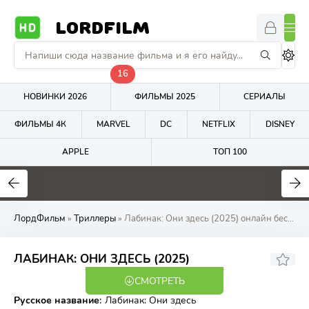
LORDFILM
16
НОВИНКИ 2026
ФИЛЬМЫ 2025
СЕРИАЛЫ
ФИЛЬМЫ 4К
MARVEL
DC
NETFLIX
DISNEY
APPLE
ТОП 100
7.5
7.8
4
ЛордФильм
»
Триллеры
» Лабинак: Они здесь (2025) онлайн бесплатно на LordFilm
5.5
ЛАБИНАК: ОНИ ЗДЕСЬ (2025)
СМОТРЕТЬ
TS
Русское название
:
Лабинак: Они здесь