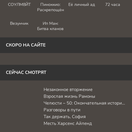
СОУЛМ8ЙТ
Пиноккио:
Её личный ад
72 часа
Раскрепощённый
Везунчик
Ип Ман:
Битва кланов
СКОРО НА САЙТЕ
СЕЙЧАС СМОТРЯТ
Незаконное вторжение
Взрослая жизнь Рамоны
Челюсти – 50: Окончательная история создания
Разговоры в пути
Так держать, София
Месть Харсенс Айленд