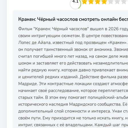
41
1
2
3
4.1
4
5
6
7
8
9
10
Кракен: Чёрный часослов смотреть онлайн бе
Фильм "Кракен: Чёрный часослов" вышел в 2026 год
своим интригующим сюжетом. В центре повествован
Лопес де Айала, известный под прозвищем «Кракен».
он получает таинственный звонок от анонима. Звонив
считал погибшей много лет назад, на самом деле жива
шоком и заставляет его действовать незамедлительно
найти редкую книгу, которая давно привлекает вни
и ценителей редких изданий. Действие фильма разв
Мадриде. Эти контрастные локации создают атмосфе
начинает своё расследование, которое переплетаетс
старых тайн. В этом ему помогает полицейский-аль
исторического наследия Мадридского сообщества. Её
дополнительный слой сложности и интереса. Унаи ст
своём пути. Ему приходится не только искать книгу, 
интриг, связанных с её владельцами. Каждый шаг при