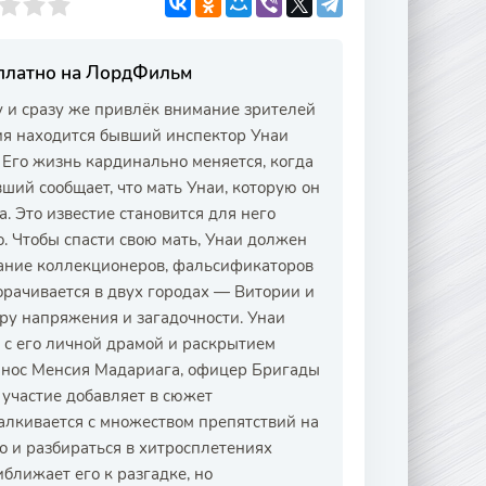
сплатно на ЛордФильм
у и сразу же привлёк внимание зрителей
ия находится бывший инспектор Унаи
 Его жизнь кардинально меняется, когда
ший сообщает, что мать Унаи, которую он
. Это известие становится для него
. Чтобы спасти свою мать, Унаи должен
мание коллекционеров, фальсификаторов
орачивается в двух городах — Витории и
ру напряжения и загадочности. Унаи
я с его личной драмой и раскрытием
бинос Менсия Мадариага, офицер Бригады
 участие добавляет в сюжет
алкивается с множеством препятствий на
но и разбираться в хитросплетениях
ближает его к разгадке, но