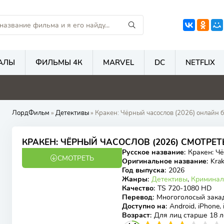
АЛЫ
ФИЛЬМЫ 4К
MARVEL
DC
NETFLIX
4.8
4.7
4.6
5
ЛордФильм
»
Детективы
» Кракен: Чёрный часослов (2026) онлайн б
КРАКЕН: ЧЁРНЫЙ ЧАСОСЛОВ (2026) СМОТР
Русское название
:
Кракен: Ч
СМОТРЕТЬ
TS
Оригинальное название
:
Krak
Год выпуска
:
2026
Жанры
:
Детективы
,
Криминал
Качество
:
TS 720-1080 HD
Перевод
:
Многоголосый зака
Доступно на
:
Android, iPhone,
Возраст
:
Для лиц старше 18 л