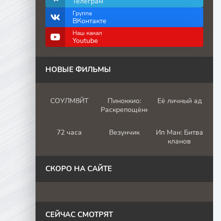
Телеграм
Группа
ВКонтакте
Наш канал
Youtube
НОВЫЕ ФИЛЬМЫ
СОУЛМ8ЙТ
Пиноккио:
Её личный ад
Раскрепощённый
72 часа
Везунчик
Ип Ман: Битва
кланов
СКОРО НА САЙТЕ
СЕЙЧАС СМОТРЯТ