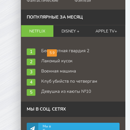
Фантастические
Фэнтези
ПОПУЛЯРНЫЕ ЗА МЕСЯЦ
NETFLIX
DISNEY +
APPLE TV+
Бессмертная гвардия 2
5.9
Лакомый кусок
Военная машина
Клуб убийств по четвергам
Девушка из каюты №10
МЫ В СОЦ. СЕТЯХ
Мы в