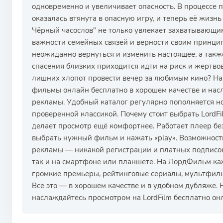
одновременно и увеличивает опасность. В процессе п
оказалась втянута в опасную игру, и теперь её жизнь
Чёрный часослов" не только увлекает захватывающим
важности семейных связей и верности своим принцип
неожиданно вернуться и изменить настоящее, а также
спасения близких приходится идти на риск и жертвоват
лишних хлопот провести вечер за любимым кино? Н
фильмы онлайн бесплатно в хорошем качестве и нас
рекламы. Удобный каталог регулярно пополняется н
проверенной классикой. Почему стоит выбрать LordF
делает просмотр ещё комфортнее. Работает плеер бе
выбрать нужный фильм и нажать «play». Возможность
рекламы — никакой регистрации и платных подписок
так и на смартфоне или планшете. На ЛордФильм каж
громкие премьеры, рейтинговые сериалы, мультфиль
Всё это — в хорошем качестве и в удобном дубляже.
наслаждайтесь просмотром на LordFilm бесплатно он