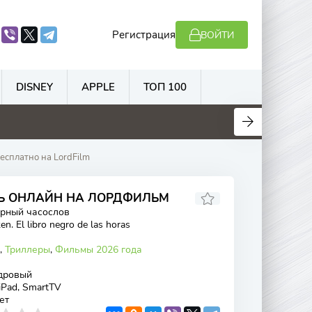
Регистрация
ВОЙТИ
DISNEY
APPLE
ТОП 100
.7
4.5
5.5
6.9
есплатно на LordFilm
ЕТЬ ОНЛАЙН НА ЛОРДФИЛЬМ
ёрный часослов
en. El libro negro de las horas
,
Триллеры
,
Фильмы 2026 года
дровый
 iPad, SmartTV
ет