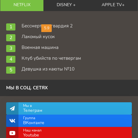
NETFLIX
DISNEY +
APPLE TV+
Бессмертная гвардия 2
5.9
Лакомый кусок
Военная машина
Клуб убийств по четвергам
Девушка из каюты №10
МЫ В СОЦ. СЕТЯХ
Мы в
Телеграм
Группа
ВКонтакте
Наш канал
Youtube