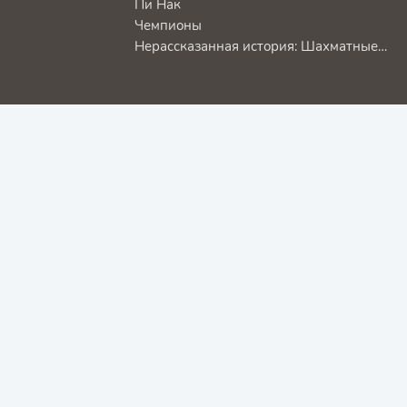
Пи Нак
Чемпионы
Нерассказанная история: Шахматные маты