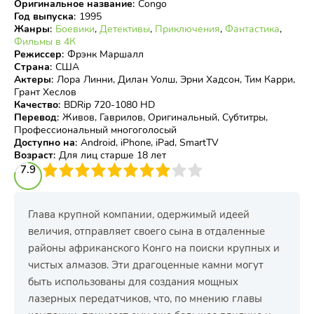
Оригинальное название
:
Congo
Год выпуска
:
1995
Жанры
:
Боевики
,
Детективы
,
Приключения
,
Фантастика
,
Фильмы в 4К
Режиссер
:
Фрэнк Маршалл
Страна
:
США
Актеры
:
Лора Линни, Дилан Уолш, Эрни Хадсон, Тим Карри,
Грант Хеслов
Качество
:
BDRip 720-1080 HD
Перевод
:
Живов, Гаврилов, Оригинальный, Субтитры,
Профессиональный многоголосый
Доступно на
:
Android, iPhone, iPad, SmartTV
Возраст
:
Для лиц старше 18 лет
3
7.9
4
5
6
7
8
9
10
Глава крупной компании, одержимый идеей
величия, отправляет своего сына в отдаленные
районы африканского Конго на поиски крупных и
чистых алмазов. Эти драгоценные камни могут
быть использованы для создания мощных
лазерных передатчиков, что, по мнению главы