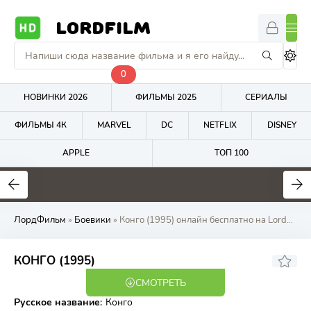
LORDFILM
0
НОВИНКИ 2026
ФИЛЬМЫ 2025
СЕРИАЛЫ
ФИЛЬМЫ 4К
MARVEL
DC
NETFLIX
DISNEY
APPLE
ТОП 100
5.9
4.7
7.3
ЛордФильм
»
Боевики
» Конго (1995) онлайн бесплатно на LordFilm
6.02
5.3
КОНГО (1995)
СМОТРЕТЬ
BDRip
Русское название
:
Конго