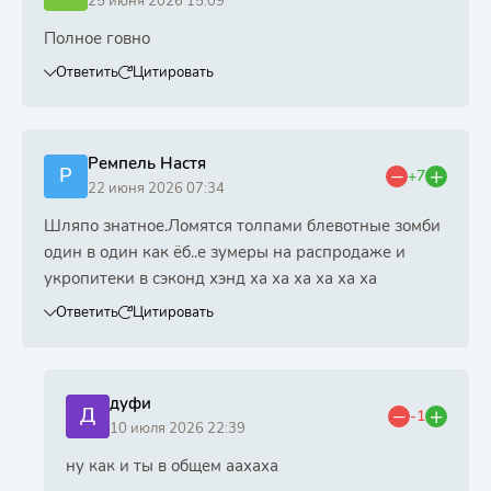
25 июня 2026 15:09
Полное говно
Ответить
Цитировать
Ремпель Настя
Р
+7
22 июня 2026 07:34
Шляпо знатное.Ломятся толпами блевотные зомби
один в один как ёб..е зумеры на распродаже и
укропитеки в сэконд хэнд ха ха ха ха ха ха
Ответить
Цитировать
дуфи
Д
-1
10 июля 2026 22:39
ну как и ты в общем аахаха