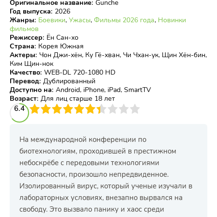
Оригинальное название
:
Gunche
Год выпуска
:
2026
Жанры
:
Боевики
,
Ужасы
,
Фильмы 2026 года
,
Новинки
фильмов
Режиссер
:
Ён Сан-хо
Страна
:
Корея Южная
Актеры
:
Чон Джи-хён, Ку Гё-хван, Чи Чхан-ук, Щин Хён-бин,
Ким Щин-нок
Качество
:
WEB-DL 720-1080 HD
Перевод
:
Дублированный
Доступно на
:
Android, iPhone, iPad, SmartTV
Возраст
:
Для лиц старше 18 лет
3
6.4
4
5
6
7
8
9
10
На международной конференции по
биотехнологиям, проходившей в престижном
небоскрёбе с передовыми технологиями
безопасности, произошло непредвиденное.
Изолированный вирус, который ученые изучали в
лабораторных условиях, внезапно вырвался на
свободу. Это вызвало панику и хаос среди