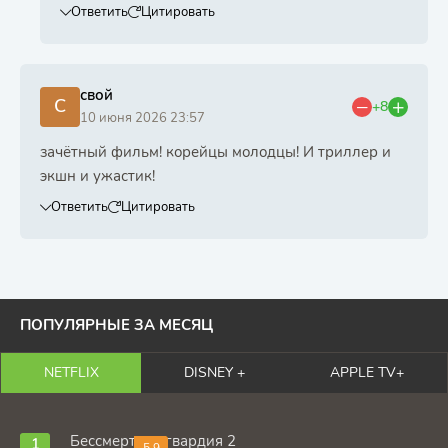
Ответить
Цитировать
свой
С
+8
10 июня 2026 23:57
зачётный фильм! корейцы молодцы! И триллер и
экшн и ужастик!
Ответить
Цитировать
ПОПУЛЯРНЫЕ ЗА МЕСЯЦ
NETFLIX
DISNEY +
APPLE TV+
Бессмертная гвардия 2
5.9