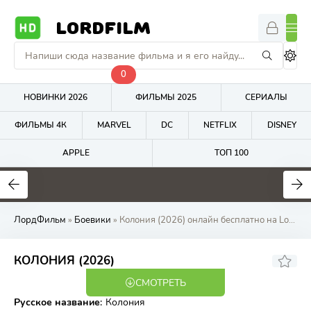
LORDFILM
0
НОВИНКИ 2026
ФИЛЬМЫ 2025
СЕРИАЛЫ
ФИЛЬМЫ 4К
MARVEL
DC
NETFLIX
DISNEY
APPLE
ТОП 100
7.4
6.9
1
ЛордФильм
»
Боевики
» Колония (2026) онлайн бесплатно на LordFilm
6.55
7.1
КОЛОНИЯ (2026)
СМОТРЕТЬ
WEB-DL
Русское название
:
Колония