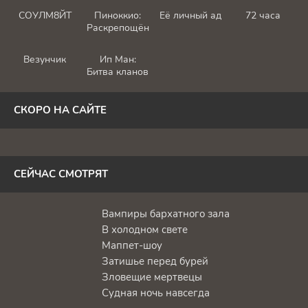
СОУЛМ8ЙТ
Пиноккио:
Её личный ад
72 часа
Раскрепощённый
Везунчик
Ип Ман:
Битва кланов
СКОРО НА САЙТЕ
СЕЙЧАС СМОТРЯТ
Вампиры бархатного зала
В холодном свете
Маппет-шоу
Затишье перед бурей
Зловещие мертвецы
Судная ночь навсегда