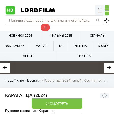
LORDFILM
0
НОВИНКИ 2026
ФИЛЬМЫ 2025
СЕРИАЛЫ
ФИЛЬМЫ 4К
MARVEL
DC
NETFLIX
DISNEY
APPLE
ТОП 100
7.2
6.5
1
ЛордФильм
»
Боевики
» Караганда (2024) онлайн бесплатно на LordFilm
5.26
7.1
КАРАГАНДА (2024)
СМОТРЕТЬ
WEB-DL
Русское название
:
Караганда