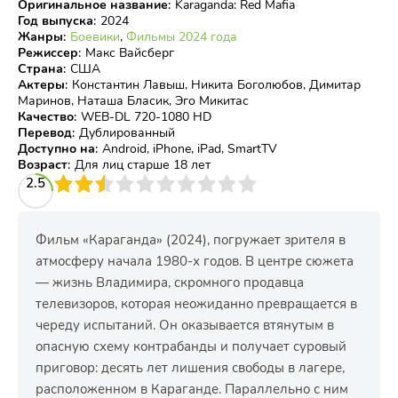
Оригинальное название
:
Karaganda: Red Mafia
Год выпуска
:
2024
Жанры
:
Боевики
,
Фильмы 2024 года
Режиссер
:
Макс Вайсберг
Страна
:
США
Актеры
:
Константин Лавыш, Никита Боголюбов, Димитар
Маринов, Наташа Бласик, Эго Микитас
Качество
:
WEB-DL 720-1080 HD
Перевод
:
Дублированный
Доступно на
:
Android, iPhone, iPad, SmartTV
Возраст
:
Для лиц старше 18 лет
3
2.5
4
5
6
7
8
9
10
Фильм «Караганда» (2024), погружает зрителя в
атмосферу начала 1980-х годов. В центре сюжета
— жизнь Владимира, скромного продавца
телевизоров, которая неожиданно превращается в
череду испытаний. Он оказывается втянутым в
опасную схему контрабанды и получает суровый
приговор: десять лет лишения свободы в лагере,
расположенном в Караганде. Параллельно с ним