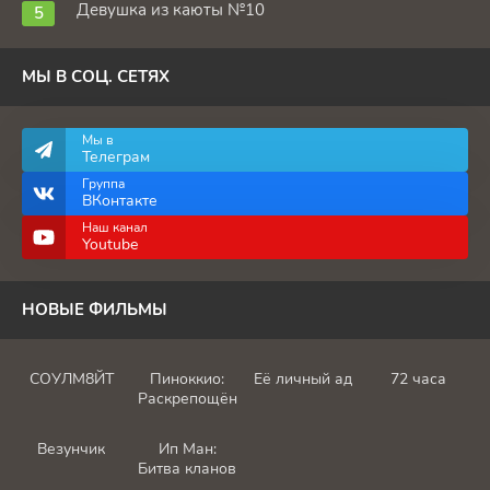
Девушка из каюты №10
МЫ В СОЦ. СЕТЯХ
Мы в
Телеграм
Группа
ВКонтакте
Наш канал
Youtube
НОВЫЕ ФИЛЬМЫ
СОУЛМ8ЙТ
Пиноккио:
Её личный ад
72 часа
Раскрепощённый
Везунчик
Ип Ман:
Битва кланов