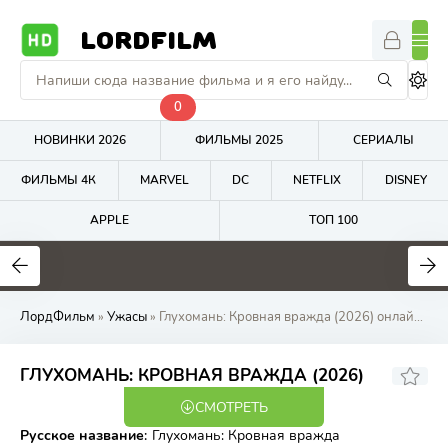
LORDFILM
0
НОВИНКИ 2026
ФИЛЬМЫ 2025
СЕРИАЛЫ
ФИЛЬМЫ 4К
MARVEL
DC
NETFLIX
DISNEY
APPLE
ТОП 100
5.8
4.8
7.4
ЛордФильм
»
Ужасы
» Глухомань: Кровная вражда (2026) онлайн бесплатно на LordFilm
ГЛУХОМАНЬ: КРОВНАЯ ВРАЖДА (2026)
СМОТРЕТЬ
WEB-DL
Русское название
:
Глухомань: Кровная вражда