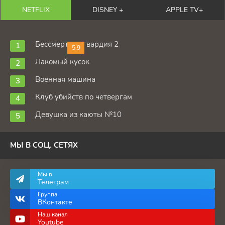
NETFLIX
DISNEY +
APPLE TV+
Бессмертная гвардия 2
5.9
Лакомый кусок
Военная машина
Клуб убийств по четвергам
Девушка из каюты №10
МЫ В СОЦ. СЕТЯХ
Мы в
Телеграм
Группа
ВКонтакте
Наш канал
Youtube