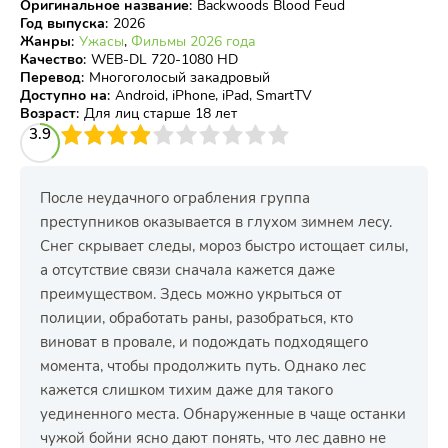
Оригинальное название
:
Backwoods Blood Feud
Год выпуска
:
2026
Жанры
:
Ужасы
,
Фильмы 2026 года
Качество
:
WEB-DL 720-1080 HD
Перевод
:
Многоголосый закадровый
Доступно на
:
Android, iPhone, iPad, SmartTV
Возраст
:
Для лиц старше 18 лет
3
3.9
4
5
6
7
8
9
10
После неудачного ограбления группа
преступников оказывается в глухом зимнем лесу.
Снег скрывает следы, мороз быстро истощает силы,
а отсутствие связи сначала кажется даже
преимуществом. Здесь можно укрыться от
полиции, обработать раны, разобраться, кто
виноват в провале, и подождать подходящего
момента, чтобы продолжить путь. Однако лес
кажется слишком тихим даже для такого
уединенного места. Обнаруженные в чаще останки
чужой бойни ясно дают понять, что лес давно не