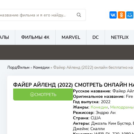
АЛЫ
ФИЛЬМЫ 4К
MARVEL
DC
NETFLIX
5.9
1
5.6
5
ЛордФильм
»
Комедии
» Файер Айленд (2022) онлайн бесплатно на 
6.6
6.7
ФАЙЕР АЙЛЕНД (2022) СМОТРЕТЬ ОНЛАЙН 
Русское название
:
Файер Ай
СМОТРЕТЬ
WEB-DL
Оригинальное название
:
Fire
Год выпуска
:
2022
Жанры
:
Комедии
,
Мелодрамы
Режиссер
:
Эндрю Ан
Страна
:
США
Актеры
:
Джоэль Ким Бустер, 
Джеймс Скалли