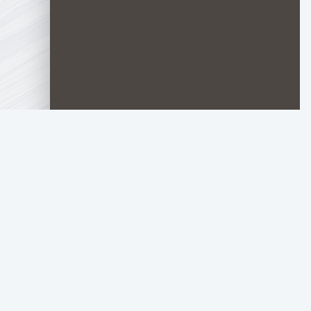
LORD
FILM
Материалы для л