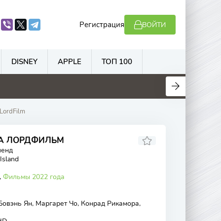
Регистрация
ВОЙТИ
DISNEY
APPLE
ТОП 100
.3
5.8
4.5
5.5
LordFilm
НА ЛОРДФИЛЬМ
ленд
 Island
,
Фильмы 2022 года
Бовэнь Ян, Маргарет Чо, Конрад Рикамора,