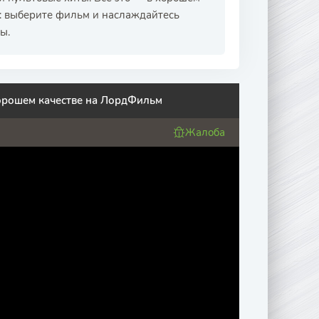
с: выберите фильм и наслаждайтесь
ы.
хорошем качестве на ЛордФильм
Жалоба