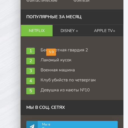
Фантастические
Фэнтези
ПОПУЛЯРНЫЕ ЗА МЕСЯЦ
NETFLIX
DISNEY +
APPLE TV+
Бессмертная гвардия 2
5.9
Лакомый кусок
Военная машина
Клуб убийств по четвергам
Девушка из каюты №10
МЫ В СОЦ. СЕТЯХ
Мы в