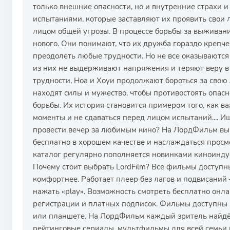
только внешние опасности, но и внутренние страхи и
испытаниями, которые заставляют их проявить свои 
лицом общей угрозы. В процессе борьбы за выживани
нового. Они понимают, что их дружба гораздо крепче,
преодолеть любые трудности. Но не все оказываются
из них не выдерживают напряжения и теряют веру в с
трудности, Ноа и Хоуи продолжают бороться за свою 
находят силы и мужество, чтобы противостоять опасн
борьбы. Их история становится примером того, как 
моменты и не сдаваться перед лицом испытаний.... И
провести вечер за любимым кино? На ЛордФильм вы
бесплатно в хорошем качестве и наслаждаться прос
каталог регулярно пополняется новинками киноиндус
Почему стоит выбрать LordFilm? Все фильмы доступн
комфортнее. Работает плеер без лагов и подвисани
нажать «play». Возможность смотреть бесплатно онл
регистрации и платных подписок. Фильмы доступны к
или планшете. На ЛордФильм каждый зритель найдёт
рейтинговые сериалы, мультфильмы для всей семьи и