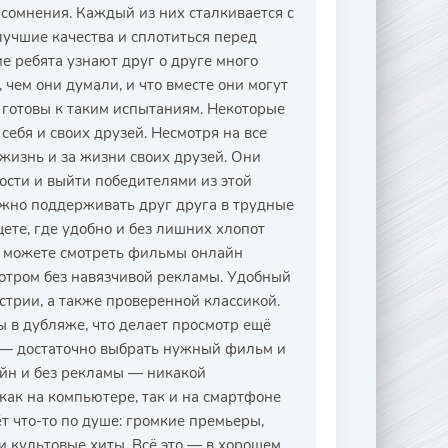
 сомнения. Каждый из них сталкивается с
лучшие качества и сплотиться перед
е ребята узнают друг о друге много
 чем они думали, и что вместе они могут
 готовы к таким испытаниям. Некоторые
ебя и своих друзей. Несмотря на все
жизнь и за жизни своих друзей. Они
ости и выйти победителями из этой
важно поддерживать друг друга в трудные
щете, где удобно и без лишних хлопот
 можете смотреть фильмы онлайн
мотром без навязчивой рекламы. Удобный
трии, а также проверенной классикой.
ы в дубляже, что делает просмотр ещё
й — достаточно выбрать нужный фильм и
айн и без рекламы — никакой
ак на компьютере, так и на смартфоне
 что-то по душе: громкие премьеры,
 культовые хиты. Всё это — в хорошем