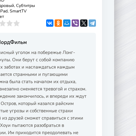
HD
дровый, Субтитры
 iPad, SmartTV
ет
 ЛордФильм
писный уголок на побережье Лонг-
кулы. Они берут с собой компанию
ых заботах и наслаждаться каждым
чается странными и пугающими
жна была стать началом их отдыха,
незапно сменяется тревогой и страхом.
ждение закончилось, и впереди их ждут
 Остров, который казался райским
тые угрозы и собственные страхи
 из друзей сможет справиться с этими
 Хоуи пытаются разобраться в
ии. Им приходится преодолевать не