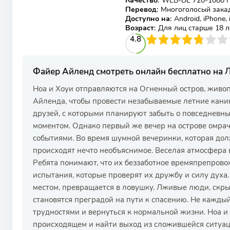
Качество
:
WEB-DL 720-1080 
Перевод
:
Многоголосый зака
Доступно на
:
Android, iPhone,
Возраст
:
Для лиц старше 18 л
48
1
2
3
4.8
4
5
6
7
8
9
10
Файер Айленд смотреть онлайн бесплатно на
Ноа и Хоуи отправляются на Огненный остров, живо
Айленда, чтобы провести незабываемые летние кани
друзей, с которыми планируют забыть о повседневн
моментом. Однако первый же вечер на острове омра
событиями. Во время шумной вечеринки, которая дол
происходят нечто необъяснимое. Веселая атмосфера в
Ребята понимают, что их беззаботное времяпрепрово
испытания, которые проверят их дружбу и силу духа.
местом, превращается в ловушку. Лживые люди, скры
становятся преградой на пути к спасению. Не каждый
трудностями и вернуться к нормальной жизни. Ноа и
происходящем и найти выход из сложившейся ситуац