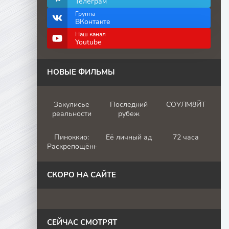
Телеграм
Группа
ВКонтакте
Наш канал
Youtube
НОВЫЕ ФИЛЬМЫ
Закулисье
Последний
СОУЛМ8ЙТ
реальности
рубеж
Пиноккио:
Её личный ад
72 часа
Раскрепощённый
СКОРО НА САЙТЕ
СЕЙЧАС СМОТРЯТ