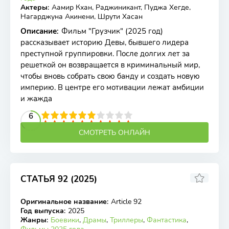
Актеры
:
Аамир Кхан, Раджиникант, Пуджа Хегде,
Нагарджуна Акинени, Шрути Хасан
Описание
:
Фильм "Грузчик" (2025 год)
рассказывает историю Девы, бывшего лидера
преступной группировки. После долгих лет за
решеткой он возвращается в криминальный мир,
чтобы вновь собрать свою банду и создать новую
империю. В центре его мотивации лежат амбиции
и жажда
2
3
4
5
6
6
7
8
9
10
СМОТРЕТЬ ОНЛАЙН
СТАТЬЯ 92 (2025)
Оригинальное название
:
Article 92
WEB-DL
Год выпуска
:
2025
Жанры
:
Боевики
,
Драмы
,
Триллеры
,
Фантастика
,