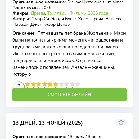
Оригинальное название
:
Dis-moi juste que tu m'aimes
WEB-DL
Год выпуска
:
2025
Жанры
:
Драмы
,
Триллеры
,
Фильмы 2025 года
Актеры
:
Омар Си, Элоди Буше, Хосе Гарсия, Ванесса
Паради, Дженнифер Декер
Описание
:
Пятнадцать лет брака Жюльена и Мари
были наполнены яркими моментами, радостями и
трудностями, которые они преодолевали вместе.
Их союз был построен на взаимном уважении,
поддержке и компромиссах. Однако все
изменилось с появлением Анаэль – женщины,
которую
2
3
4
5
6
6
7
8
9
10
СМОТРЕТЬ ОНЛАЙН
13 ДНЕЙ, 13 НОЧЕЙ (2025)
Оригинальное название
:
13 jours, 13 nuits
TS