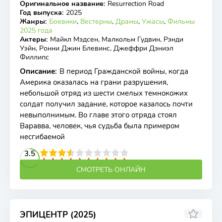
Оригинальное название
:
Resurrection Road
WEB-DL
Год выпуска
:
2025
Жанры
:
Боевики
,
Вестерны
,
Драмы
,
Ужасы
,
Фильмы
2025 года
Актеры
:
Майкл Мэдсен, Малкольм Гудвин, Рэнди
Уэйн, Ронни Джин Блевинс, Джеффри Дэниэл
Филлипс
Описание
:
В период Гражданской войны, когда
Америка оказалась на грани разрушения,
небольшой отряд из шести смелых темнокожих
солдат получил задание, которое казалось почти
невыполнимым. Во главе этого отряда стоял
Варавва, человек, чья судьба была примером
несгибаемой
2
3
4
3.5
5
6
7
8
9
10
СМОТРЕТЬ ОНЛАЙН
ЭПИЦЕНТР (2025)
6.8