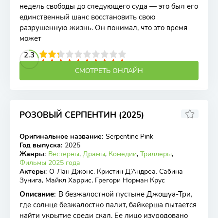
недель свободы до следующего суда — это был его
единственный шанс восстановить свою
разрушенную жизнь. Он понимал, что это время
может
2
3
4
2.3
5
6
7
8
9
10
СМОТРЕТЬ ОНЛАЙН
РОЗОВЫЙ СЕРПЕНТИН (2025)
Оригинальное название
:
Serpentine Pink
WEB-DL
Год выпуска
:
2025
Жанры
:
Вестерны
,
Драмы
,
Комедии
,
Триллеры
,
Фильмы 2025 года
Актеры
:
О-Лан Джонс, Кристин Д’Андреа, Сабина
Зунига, Майкл Харрис, Грегори Норман Крус
Описание
:
В безжалостной пустыне Джошуа-Три,
где солнце безжалостно палит, байкерша пытается
найти укрытие среди скал. Ее лицо изуродовано