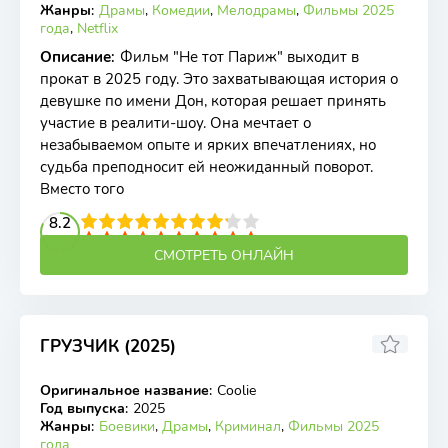
Жанры
:
Драмы
,
Комедии
,
Мелодрамы
,
Фильмы 2025
года
,
Netflix
Описание
:
Фильм "Не тот Париж" выходит в
прокат в 2025 году. Это захватывающая история о
девушке по имени Дон, которая решает принять
участие в реалити-шоу. Она мечтает о
незабываемом опыте и ярких впечатлениях, но
судьба преподносит ей неожиданный поворот.
Вместо того
2
3
4
8.2
5
6
7
8
9
10
СМОТРЕТЬ ОНЛАЙН
ГРУЗЧИК (2025)
Оригинальное название
:
Coolie
WEB-DL
Год выпуска
:
2025
Жанры
:
Боевики
,
Драмы
,
Криминал
,
Фильмы 2025
года