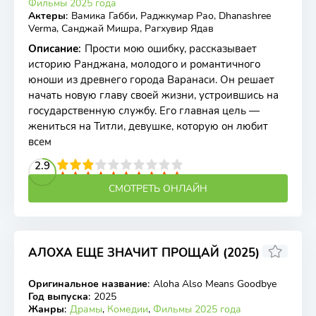
Фильмы 2025 года
Актеры
:
Вамика Габби, Раджкумар Рао, Dhanashree
Verma, Санджай Мишра, Рагхувир Ядав
Описание
:
Прости мою ошибку, рассказывает
историю Ранджана, молодого и романтичного
юноши из древнего города Варанаси. Он решает
начать новую главу своей жизни, устроившись на
государственную службу. Его главная цель —
жениться на Титли, девушке, которую он любит
всем
2
3
4
2.9
5
6
7
8
9
10
СМОТРЕТЬ ОНЛАЙН
АЛОХА ЕЩЕ ЗНАЧИТ ПРОЩАЙ (2025)
Оригинальное название
:
Aloha Also Means Goodbye
WEB-DL
Год выпуска
:
2025
Жанры
:
Драмы
,
Комедии
,
Фильмы 2025 года