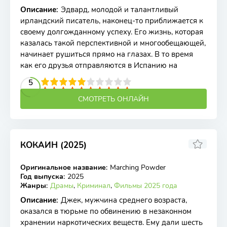
Описание
:
Эдвард, молодой и талантливый
ирландский писатель, наконец-то приближается к
своему долгожданному успеху. Его жизнь, которая
казалась такой перспективной и многообещающей,
начинает рушиться прямо на глазах. В то время
как его друзья отправляются в Испанию на
2
3
4
5
5
6
7
8
9
10
СМОТРЕТЬ ОНЛАЙН
КОКАИН (2025)
Оригинальное название
:
Marching Powder
BDRip
Год выпуска
:
2025
Жанры
:
Драмы
,
Криминал
,
Фильмы 2025 года
Описание
:
Джек, мужчина среднего возраста,
оказался в тюрьме по обвинению в незаконном
хранении наркотических веществ. Ему дали шесть