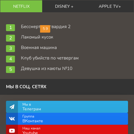
NETFLIX
DISNEY +
APPLE TV+
Бессмертная гвардия 2
5.9
Лакомый кусок
Военная машина
Клуб убийств по четвергам
Девушка из каюты №10
МЫ В СОЦ. СЕТЯХ
Мы в
Телеграм
Группа
ВКонтакте
Наш канал
Youtube