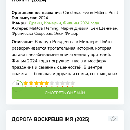
6.40
5.6
Оригинальное название
:
Christmas Eve in Miller's Point
WEB-DL, WEBRip
Год выпуска
:
2024
Жанры
:
Драмы
,
Комедии
,
Фильмы 2024 года
Актеры
:
Matilda Fleming, Мария Диззия, Бен Шенкман,
Франческа Скорсезе, Элси Фишер
Описание
:
В канун Рождества в Миллерс-Пойнт
разворачивается трогательная история, которая
оставит незабываемые впечатления у зрителей.
Фильм 2024 года погружает нас в атмосферу
праздника и семейных ценностей. В центре
сюжета — большая и дружная семья, состоящая из
2
3
4
5
5
6
7
8
9
10
СМОТРЕТЬ ОНЛАЙН
ДОРОГА ВОСКРЕШЕНИЯ (2025)