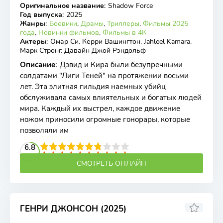
Оригинальное название
:
Shadow Force
WEB-DL
Год выпуска
:
2025
Жанры
:
Боевики
,
Драмы
,
Триллеры
,
Фильмы 2025
года
,
Новинки фильмов
,
Фильмы в 4К
Актеры
:
Омар Си, Керри Вашингтон, Jahleel Kamara,
Марк Стронг, Давайн Джой Рэндольф
Описание
:
Дэвид и Кира были безупречными
солдатами "Лиги Теней" на протяжении восьми
лет. Эта элитная гильдия наемных убийц
обслуживала самых влиятельных и богатых людей
мира. Каждый их выстрел, каждое движение
ножом приносили огромные гонорары, которые
позволяли им
2
3
4
6.8
5
6
7
8
9
10
СМОТРЕТЬ ОНЛАЙН
ГЕНРИ ДЖОНСОН (2025)
5.9