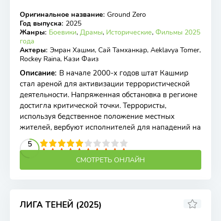
Оригинальное название
:
Ground Zero
WEB-DL
Год выпуска
:
2025
Жанры
:
Боевики
,
Драмы
,
Исторические
,
Фильмы 2025
года
Актеры
:
Эмран Хашми, Сай Тамханкар, Aeklavya Tomer,
Rockey Raina, Кази Фаиз
Описание
:
В начале 2000-х годов штат Кашмир
стал ареной для активизации террористической
деятельности. Напряженная обстановка в регионе
достигла критической точки. Террористы,
используя бедственное положение местных
жителей, вербуют исполнителей для нападений на
2
3
4
5
5
6
7
8
9
10
СМОТРЕТЬ ОНЛАЙН
ЛИГА ТЕНЕЙ (2025)
5.13
4.7