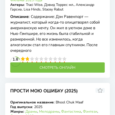
Фильмы 2025 года
Актеры
:
Traci Wise, Дэвид Торрес мл., Александр
Гарсиа, Lisa Hinds, Stacey Rabut
Описание
:
Содержание: Дэн Равенпорт —
журналист, который когда-то олицетворял собой
американскую мечту. Он жил в уютном доме в
Нью-Гэмпшире, его жизнь была стабильной и
размеренной. Но все изменилось, когда
алкоголизм стал его главным спутником. После
очередного
2
3
4
1.8
5
6
7
8
9
10
СМОТРЕТЬ ОНЛАЙН
ПРОСТИ МОЮ ОШИБКУ (2025)
5.9
Оригинальное название
:
Bhool Chuk Maaf
WEB-DL
Год выпуска
:
2025
Жанры
:
Драмы
,
Мелодрамы
,
Фантастика
,
Фэнтези
,