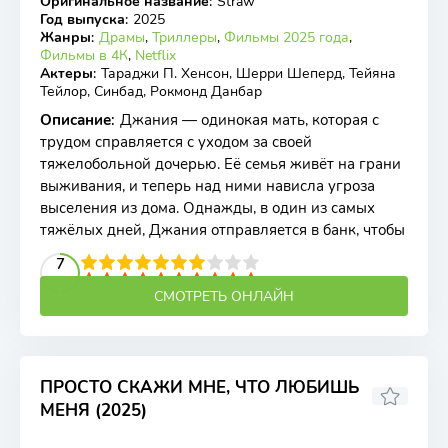
Оригинальное название
:
Straw
WEB-DL, WEBRip
Год выпуска
:
2025
Жанры
:
Драмы
,
Триллеры
,
Фильмы 2025 года
,
Фильмы в 4К
,
Netflix
Актеры
:
Тараджи П. Хенсон, Шерри Шеперд, Тейяна
Тейлор, Синбад, Рокмонд Данбар
Описание
:
Джания — одинокая мать, которая с
трудом справляется с уходом за своей
тяжелобольной дочерью. Её семья живёт на грани
выживания, и теперь над ними нависла угроза
выселения из дома. Однажды, в один из самых
тяжёлых дней, Джания отправляется в банк, чтобы
2
3
4
5
7
6
7
8
9
10
СМОТРЕТЬ ОНЛАЙН
ПРОСТО СКАЖИ МНЕ, ЧТО ЛЮБИШЬ
МЕНЯ (2025)
6