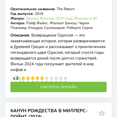
Оригинальное название
:
The Return
WEB-DL, WEBRip
Год выпуска
:
2024
Жанры
:
Драмы
,
Фильмы 2024 года
,
Фильмы в 4К
Актеры
:
Рэйф Файнс, Жюльет Бинош, Чарли
Пламмер, Клаудио Сантамария, Роберто Серпи
Описание
:
Возвращение Одиссея — это
захватывающая история, которая разворачивается
в Древней Греции и рассказывает о приключениях
легендарного царя Одиссея, который спустя годы
возвращается домой после долгих странствий.
Фильм 2024 года погружает зрителей в мир
мифов и
2
3
4
4.8
5
6
7
8
9
10
СМОТРЕТЬ ОНЛАЙН
КАНУН РОЖДЕСТВА В МИЛЛЕРС-
ПОЙНТ (2024)