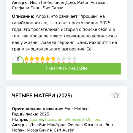
Актеры
:
Ивэн Гэмбл, Билл Доуз, Райан Роттман,
Стефани Линн, Лие Сарки
Описание
:
Алоха, что означает "прощай" на
гавайском языке, — это не просто фильм 2025
года, это трогательная история о поиске себя и о
том, как прошлое может неожиданно вернуться в
нашу жизнь. Главная героиня, Элис, находится на
грани эмоционального выгорания. Её
2
3
4
5
6
6
7
8
9
10
СМОТРЕТЬ ОНЛАЙН
ЧЕТЫРЕ МАТЕРИ (2025)
Оригинальное название
:
Four Mothers
WEB-DL
Год выпуска
:
2025
Жанры
:
Драмы
,
Комедии
,
Фильмы 2025 года
Актеры
:
Джеймс МакАрдл, Финола Флэнаган, Энн
Нолан, Nicola Devine, Carl Austin