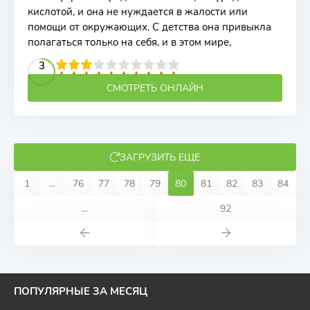
кислотой, и она не нуждается в жалости или
помощи от окружающих. С детства она привыкла
полагаться только на себя, и в этом мире,
2
3
4
5
3
6
7
8
9
10
СМОТРЕТЬ ОНЛАЙН
ЗАГРУЗИТЬ ЕЩЕ
1
...
76
77
78
79
80
81
82
83
84
...
92
ПОПУЛЯРНЫЕ ЗА МЕСЯЦ