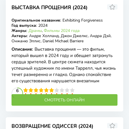
ВЫСТАВКА ПРОЩЕНИЯ (2024)
7
Оригинальное название
:
Exhibiting Forgiveness
WEB-DL
Год выпуска
:
2024
Жанры
:
Драмы
,
Фильмы 2024 года
Актеры
:
Андре Холланд, Джон Джелкс, Андра Дэй,
Онжаню Эллис, Daniel Michael Barriere
Описание
:
Выставка прощения — это фильм,
который вышел в 2024 году и обещает затронуть
сердца зрителей. В центре сюжета находится
успешный художник по имени Таррелл, чья жизнь
течет размеренно и гладко. Однако спокойствие
его существования нарушается внезапным
2
3
4
5
6
6
7
8
9
10
СМОТРЕТЬ ОНЛАЙН
ВОЗВРАЩЕНИЕ ОДИССЕЯ (2024)
6.05
6.2