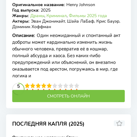
Оригинальное название
:
Henry Johnson
WEB-DL
Год выпуска
:
2025
Жанры
:
Драмы
,
Криминал
,
Фильмы 2025 года
Актеры
:
Эван Джоникайт, Шайа ЛаБаф, Крис Бауэр,
Доминик Хоффман
Описание
:
Один неожиданный и спонтанный акт
доброты может кардинально изменить жизнь
обычного человека, превратив её в кошмар,
полный абсурда и хаоса. Без каких-либо
предупреждений или объяснений, он внезапно
оказывается под арестом, погружаясь в мир, где
логика и
2
3
4
5
5
6
7
8
9
10
СМОТРЕТЬ ОНЛАЙН
ПОСЛЕДНЯЯ КАПЛЯ (2025)
6.55
6.5