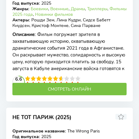
Год выпуска
:
2025
Жанры
:
Боевики
,
Военные
,
Драмы
,
Триллеры
,
Фильмы
2025 года
,
Новинки фильмов
Актеры
:
Рошди Зем, Лина Кудри, Сидсе Бабетт
Кнудсен, Кристоф Монтене, Сина Парване
Описание
:
Фильм погружает зрителя в
захватывающую историю, охватывающую
драматические события 2021 года в Афганистане.
Он раскрывает мужество, солидарность и высокую
цену, которую приходится платить за свободу. 15
августа в Кабуле американские войска готовятся к
2
3
4
6.6
5
6
7
8
9
10
СМОТРЕТЬ ОНЛАЙН
НЕ ТОТ ПАРИЖ (2025)
Оригинальное название
:
The Wrong Paris
WEB-DL
Год выпуска
:
2025