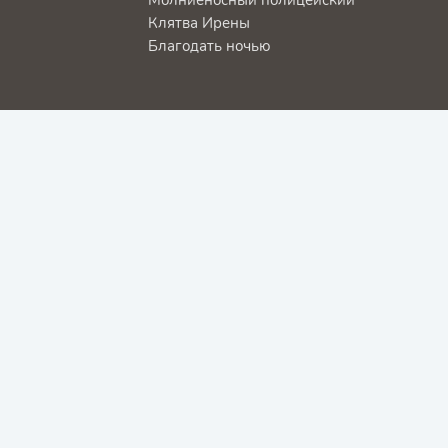
Клятва Ирены
Благодать ночью