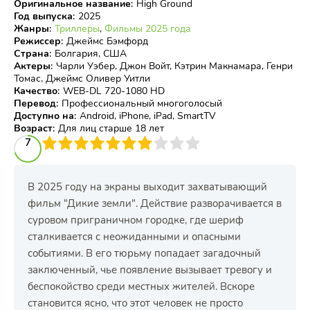
Оригинальное название
:
High Ground
Год выпуска
:
2025
Жанры
:
Триллеры
,
Фильмы 2025 года
Режиссер
:
Джеймс Бэмфорд
Страна
:
Болгария, США
Актеры
:
Чарли Уэбер, Джон Войт, Кэтрин Макнамара, Генри
Томас, Джеймс Оливер Уитли
Качество
:
WEB-DL 720-1080 HD
Перевод
:
Профессиональный многоголосый
Доступно на
:
Android, iPhone, iPad, SmartTV
Возраст
:
Для лиц старше 18 лет
3
4
7
5
6
7
8
9
10
В 2025 году на экраны выходит захватывающий
фильм "Дикие земли". Действие разворачивается в
суровом приграничном городке, где шериф
сталкивается с неожиданными и опасными
событиями. В его тюрьму попадает загадочный
заключенный, чье появление вызывает тревогу и
беспокойство среди местных жителей. Вскоре
становится ясно, что этот человек не просто