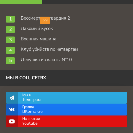
Бессмертная гвардия 2
5.9
Лакомый кусок
Военная машина
Клуб убийств по четвергам
Девушка из каюты №10
МЫ В СОЦ. СЕТЯХ
Мы в
Телеграм
Группа
ВКонтакте
Наш канал
Youtube