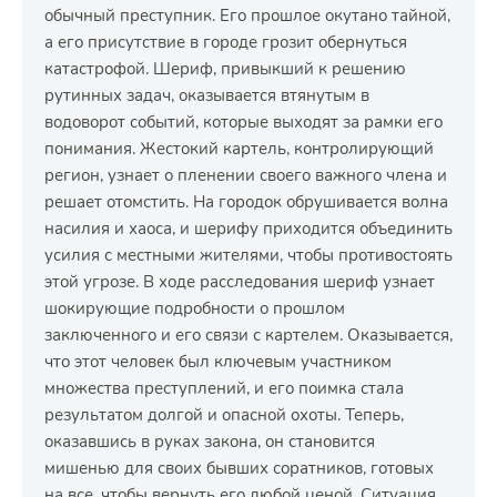
обычный преступник. Его прошлое окутано тайной,
а его присутствие в городе грозит обернуться
катастрофой. Шериф, привыкший к решению
рутинных задач, оказывается втянутым в
водоворот событий, которые выходят за рамки его
понимания. Жестокий картель, контролирующий
регион, узнает о пленении своего важного члена и
решает отомстить. На городок обрушивается волна
насилия и хаоса, и шерифу приходится объединить
усилия с местными жителями, чтобы противостоять
этой угрозе. В ходе расследования шериф узнает
шокирующие подробности о прошлом
заключенного и его связи с картелем. Оказывается,
что этот человек был ключевым участником
множества преступлений, и его поимка стала
результатом долгой и опасной охоты. Теперь,
оказавшись в руках закона, он становится
мишенью для своих бывших соратников, готовых
на все, чтобы вернуть его любой ценой. Ситуация