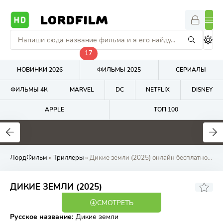
LORDFILM
17
НОВИНКИ 2026
ФИЛЬМЫ 2025
СЕРИАЛЫ
ФИЛЬМЫ 4К
MARVEL
DC
NETFLIX
DISNEY
APPLE
ТОП 100
0
0
5.9
ЛордФильм
»
Триллеры
» Дикие земли (2025) онлайн бесплатно на LordFilm
4.3
ДИКИЕ ЗЕМЛИ (2025)
СМОТРЕТЬ
WEB-DL
Русское название
:
Дикие земли