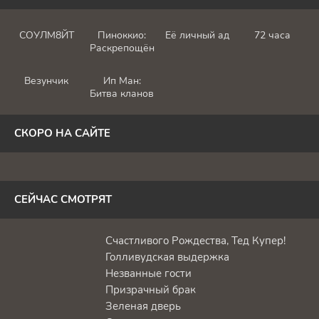
СОУЛМ8ЙТ
Пиноккио:
Её личный ад
72 часа
Раскрепощённый
Везунчик
Ип Ман:
Битва кланов
СКОРО НА САЙТЕ
СЕЙЧАС СМОТРЯТ
Счастливого Рождества, Тед Купер!
Голливудская выдержка
Незванные гости
Призрачный брак
Зеленая дверь