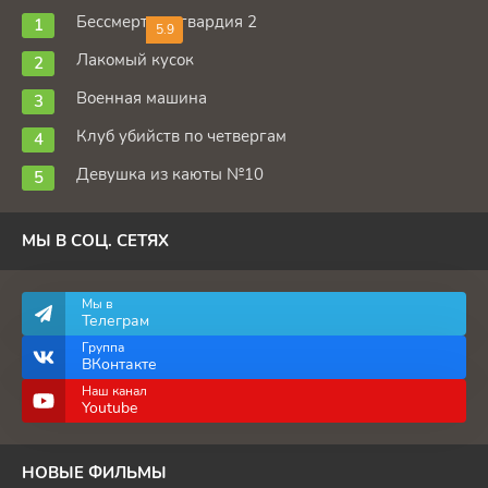
Бессмертная гвардия 2
5.9
Лакомый кусок
Военная машина
Клуб убийств по четвергам
Девушка из каюты №10
МЫ В СОЦ. СЕТЯХ
Мы в
Телеграм
Группа
ВКонтакте
Наш канал
Youtube
НОВЫЕ ФИЛЬМЫ