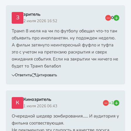
зритель
З
0
2 июля 2026 16:52
Трамп 8 июля на чм по футболу обещал что-то там
объявить про инопланетян. ну подождем неделю.
А фильм затянуто неинтересный фуфло и туфта
это с учетом на претензию раскрытия и сверх
ожидания события. Если на закрытии чм ничего не
будет то Трамп балабол
Ответить
Цитировать
Кинозритель
К
+1
1 июля 2026 06:43
Очередной шедевр зомбирования...... И аудитория у
фильма соотвествующая.
Не рекомендую эту глупость в качестве досуга.