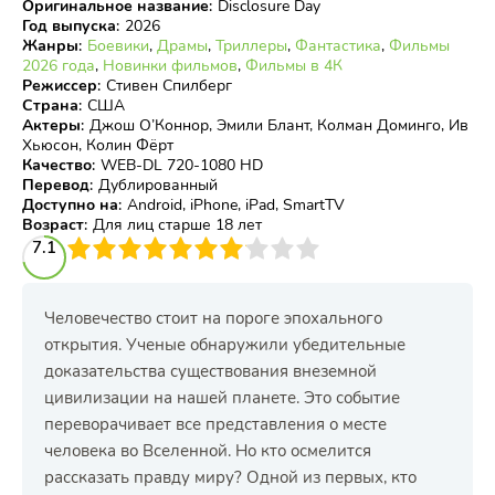
Оригинальное название
:
Disclosure Day
Год выпуска
:
2026
Жанры
:
Боевики
,
Драмы
,
Триллеры
,
Фантастика
,
Фильмы
2026 года
,
Новинки фильмов
,
Фильмы в 4К
Режиссер
:
Стивен Спилберг
Страна
:
США
Актеры
:
Джош О’Коннор, Эмили Блант, Колман Доминго, Ив
Хьюсон, Колин Фёрт
Качество
:
WEB-DL 720-1080 HD
Перевод
:
Дублированный
Доступно на
:
Android, iPhone, iPad, SmartTV
Возраст
:
Для лиц старше 18 лет
3
7.1
4
5
6
7
8
9
10
Человечество стоит на пороге эпохального
открытия. Ученые обнаружили убедительные
доказательства существования внеземной
цивилизации на нашей планете. Это событие
переворачивает все представления о месте
человека во Вселенной. Но кто осмелится
рассказать правду миру? Одной из первых, кто