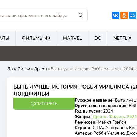
АЛЫ
ФИЛЬМЫ 4К
MARVEL
DC
NETFLIX
5.6
4.8
5.3
5
ЛордФильм
»
Драмы
» Быть лучше: История Робби Уильямса (2024) 
БЫТЬ ЛУЧШЕ: ИСТОРИЯ РОББИ УИЛЬЯМСА (2
7.57
7.5
ЛОРДФИЛЬМ
Русское название
:
Быть лучш
СМОТРЕТЬ
BDRip, WEB-DL
Оригинальное название
:
Bet
Год выпуска
:
2024
Жанры
:
Драмы
,
Фильмы 2024
Режиссер
:
Майкл Грэйси
Страна
:
США, Австралия, Вел
Актеры
:
Робби Уильямс, Джон