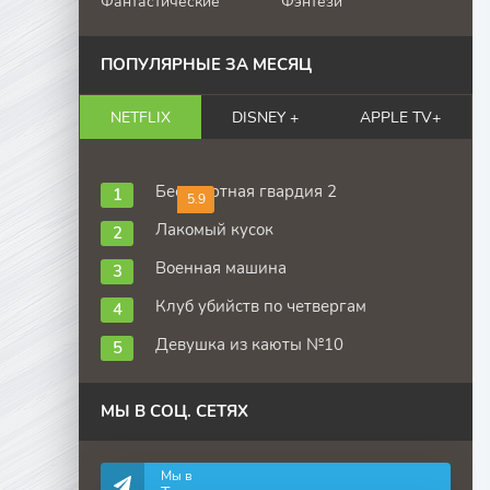
Фантастические
Фэнтези
ПОПУЛЯРНЫЕ ЗА МЕСЯЦ
NETFLIX
DISNEY +
APPLE TV+
Бессмертная гвардия 2
5.9
Лакомый кусок
Военная машина
Клуб убийств по четвергам
Девушка из каюты №10
МЫ В СОЦ. СЕТЯХ
Мы в