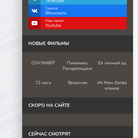
Телеграм
Группа
ВКонтакте
Наш канал
Youtube
НОВЫЕ ФИЛЬМЫ
СОУЛМ8ЙТ
Пиноккио:
Её личный ад
Раскрепощённый
72 часа
Везунчик
Ип Ман: Битва
кланов
СКОРО НА САЙТЕ
СЕЙЧАС СМОТРЯТ