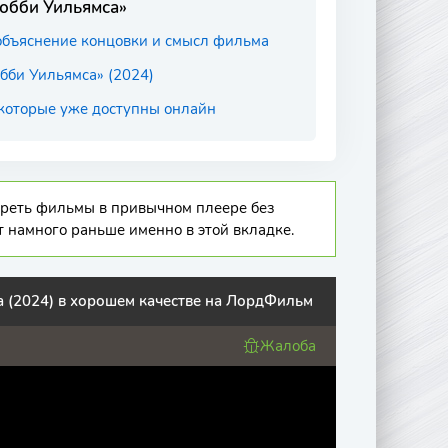
Робби Уильямса»
 объяснение концовки и смысл фильма
бби Уильямса» (2024)
которые уже доступны онлайн
отреть фильмы в привычном плеере без
т намного раньше именно в этой вкладке.
а (2024) в хорошем качестве на ЛордФильм
Жалоба