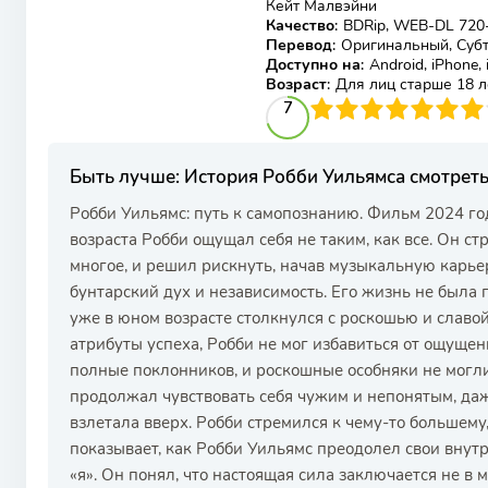
Кейт Малвэйни
Качество
:
BDRip, WEB-DL 720
Перевод
:
Оригинальный, Субт
Доступно на
:
Android, iPhone,
Возраст
:
Для лиц старше 18 л
70
1
2
3
4
7
5
6
7
8
9
10
Быть лучше: История Робби Уильямса смотрет
Робби Уильямс: путь к самопознанию. Фильм 2024 год
возраста Робби ощущал себя не таким, как все. Он стр
многое, и решил рискнуть, начав музыкальную карье
бунтарский дух и независимость. Его жизнь не была
уже в юном возрасте столкнулся с роскошью и славой
атрибуты успеха, Робби не мог избавиться от ощущен
полные поклонников, и роскошные особняки не могли 
продолжал чувствовать себя чужим и непонятым, даж
взлетала вверх. Робби стремился к чему-то большему,
показывает, как Робби Уильямс преодолел свои внут
«я». Он понял, что настоящая сила заключается не в 