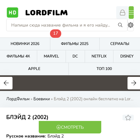
LORDFILM
17
НОВИНКИ 2026
ФИЛЬМЫ 2025
СЕРИАЛЫ
ФИЛЬМЫ 4К
MARVEL
DC
NETFLIX
DISNEY
APPLE
ТОП 100
0
0
5.9
ЛордФильм
»
Боевики
» Блэйд 2 (2002) онлайн бесплатно на LordFilm
6.84
6.7
БЛЭЙД 2 (2002)
СМОТРЕТЬ
BDRip
Русское название
:
Блэйд 2