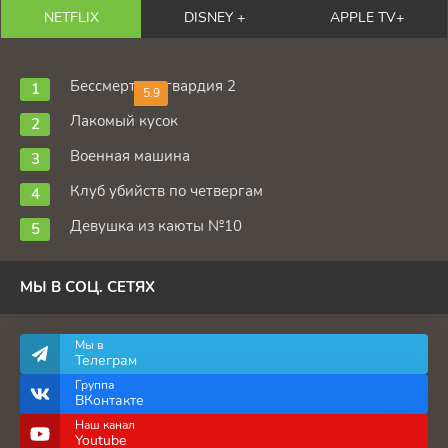
NETFLIX
DISNEY +
APPLE TV+
Бессмертная гвардия 2
5.9
Лакомый кусок
Военная машина
Клуб убийств по четвергам
Девушка из каюты №10
МЫ В СОЦ. СЕТЯХ
Мы в
Телеграм
Группа
ВКонтакте
Наш канал
Youtube