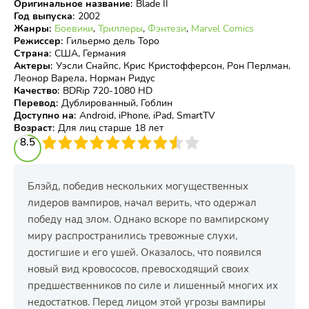
Оригинальное название
:
Blade II
Год выпуска
:
2002
Жанры
:
Боевики
,
Триллеры
,
Фэнтези
,
Marvel Comics
Режиссер
:
Гильермо дель Торо
Страна
:
США, Германия
Актеры
:
Уэсли Снайпс, Крис Кристофферсон, Рон Перлман,
Леонор Варела, Норман Ридус
Качество
:
BDRip 720-1080 HD
Перевод
:
Дублированный, Гоблин
Доступно на
:
Android, iPhone, iPad, SmartTV
Возраст
:
Для лиц старше 18 лет
3
8.5
4
5
6
7
8
9
10
Блэйд, победив нескольких могущественных
лидеров вампиров, начал верить, что одержал
победу над злом. Однако вскоре по вампирскому
миру распространились тревожные слухи,
достигшие и его ушей. Оказалось, что появился
новый вид кровососов, превосходящий своих
предшественников по силе и лишенный многих их
недостатков. Перед лицом этой угрозы вампиры